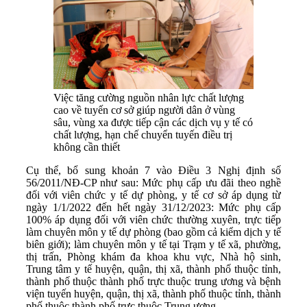
Việc tăng cường nguồn nhân lực chất lượng
cao về tuyến cơ sở giúp người dân ở vùng
sâu, vùng xa được tiếp cận các dịch vụ y tế có
chất lượng, hạn chế chuyển tuyến điều trị
không cần thiết
Cụ thể, bổ sung khoản 7 vào Điều 3 Nghị định số
56/2011/NĐ-CP như sau: Mức phụ cấp ưu đãi theo nghề
đối với viên chức y tế dự phòng, y tế cơ sở áp dụng từ
ngày 1/1/2022 đến hết ngày 31/12/2023: Mức phụ cấp
100% áp dụng đối với viên chức thường xuyên, trực tiếp
làm chuyên môn y tế dự phòng (bao gồm cả kiểm dịch y tế
biên giới); làm chuyên môn y tế tại Trạm y tế xã, phường,
thị trấn, Phòng khám đa khoa khu vực, Nhà hộ sinh,
Trung tâm y tế huyện, quận, thị xã, thành phố thuộc tỉnh,
thành phố thuộc thành phố trực thuộc trung ương và bệnh
viện tuyến huyện, quận, thị xã, thành phố thuộc tỉnh, thành
phố thuộc thành phố trực thuộc Trung ương.