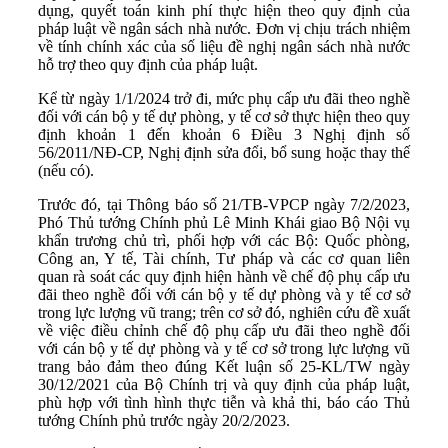
dụng, quyết toán kinh phí thực hiện theo quy định của
pháp luật về ngân sách nhà nước. Đơn vị chịu trách nhiệm
về tính chính xác của số liệu đề nghị ngân sách nhà nước
hỗ trợ theo quy định của pháp luật.
Kể từ ngày 1/1/2024 trở đi, mức phụ cấp ưu đãi theo nghề
đối với cán bộ y tế dự phòng, y tế cơ sở thực hiện theo quy
định khoản 1 đến khoản 6 Điều 3 Nghị định số
56/2011/NĐ-CP, Nghị định sửa đổi, bổ sung hoặc thay thế
(nếu có).
Trước đó, tại Thông báo số 21/TB-VPCP ngày 7/2/2023,
Phó Thủ tướng Chính phủ Lê Minh Khái giao Bộ Nội vụ
khẩn trương chủ trì, phối hợp với các Bộ: Quốc phòng,
Công an, Y tế, Tài chính, Tư pháp và các cơ quan liên
quan rà soát các quy định hiện hành về chế độ phụ cấp ưu
đãi theo nghề đối với cán bộ y tế dự phòng và y tế cơ sở
trong lực lượng vũ trang; trên cơ sở đó, nghiên cứu đề xuất
về việc điều chỉnh chế độ phụ cấp ưu đãi theo nghề đối
với cán bộ y tế dự phòng và y tế cơ sở trong lực lượng vũ
trang bảo đảm theo đúng Kết luận số 25-KL/TW ngày
30/12/2021 của Bộ Chính trị và quy định của pháp luật,
phù hợp với tình hình thực tiễn và khả thi, báo cáo Thủ
tướng Chính phủ trước ngày 20/2/2023.