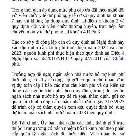
Trong thời gian áp dụng mức phụ cấp ưu đãi theo nghề đối
với viên chức y tế dự phòng, y tế cơ sở quy định tại khoản
7 này thì không áp dụng quy định tại điểm c khoản 2 và
quy định đối với viên chức thường xuyên, trực tiếp làm
chuyên môn y tế dự phòng tại khoản 4 Điều 3.
Các cơ sở y tế công lập căn cứ quy định tại Nghị định này
xác định nhu cầu kinh phí thực hiện năm 2022 và năm
2023; nguồn kinh phí thực hiện theo quy định tại Điều 4
Nghị định số 56/2011/NĐ-CP ngày 4/7/2011 của
Chính
phủ
.
Trường hợp đề nghị ngân sách nhà nước hỗ trợ kinh phí
thực hiện, cơ sở y tế công lập gửi cơ quan chủ quản, đơn
vị dự toán cấp I báo cáo nhu cầu kinh phí và dự kiến sử
dụng các nguồn kinh phí theo quy định, trong đó nguồn
ngân sách nhà nước hỗ trợ để rà soát, thẩm định, gửi cơ
quan tài chính cùng cấp chậm nhất trước ngày 31/3/2023
để trình cấp có thẩm quyền xem xét, quyết định bổ sung
dự toán ngân sách nhà nước năm 2023 theo quy định.
Bộ Tài chính, Ủy ban nhân dân các tỉnh, thành phố trực
thuộc Trung ương có trách nhiệm bố trí kinh phí theo phân
cấp quản lý ngân sách để thực hiện. Việc quản lý, sử