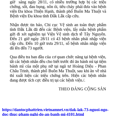
giờ sáng ngày 28/11, có nhiều trường hợp bị các triệu
chứng, sốt, đau bụng, nôn ói, tiêu chảy phải đưa vào bệnh
viện Đa khoa Thiện Hạnh, thành phố Buôn Ma Thuột và
Bệnh viện Đa khoa tỉnh Đắk Lắk cấp cứu.
Nhận được tin báo, Chi cục Vệ sinh an toàn thực phẩm
tỉnh Đắk Lắk đã đến các Bệnh viện, lấy mẫu bệnh phẩm
gửi đi xét nghiệm tại Viện Vệ sinh dịch tễ Tây Nguyên.
Đến 21 giờ ngày 28/11 có 43 bệnh nhân phải nhập viện
cấp cứu. Đến 10 giờ trưa 29/11, số bệnh nhân nhập viện
đã lên đến 73 người.
Qua điều tra ban đầu của cơ quan chức năng tại bệnh viện,
tất các bệnh nhân đều cho biết trước đó ăn bánh mì tại tiệm
bánh mì của một phụ nữ tại ngã tư Hoàng Diệu - Phan
Châu Trinh, thành phố Buôn Ma Thuột, sau khi ăn về nhà
thì xuất hiện các triệu chứng trên. Hiện các bệnh nhân
đang được tích cực điều trị tại các bệnh viện./.
THEO ĐẢNG CỘNG SẢN
https://dantocphattrien.vietnamnet.vn/dak-lak-73-nguoi-ngo-
doc-thuc-pham-nghi-do-an-banh-mi-4101.html