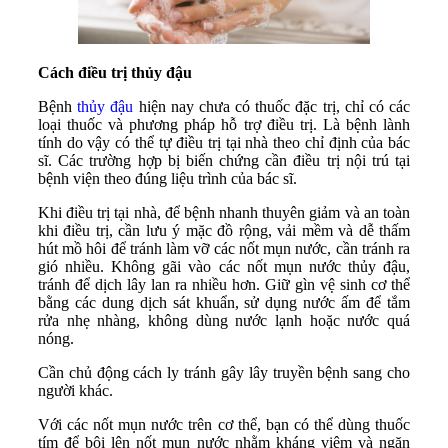
Cách điều trị thủy đậu
Bệnh
thủy đậu
hiện nay chưa có thuốc đặc trị, chỉ có các
loại thuốc và phương pháp hỗ trợ điều trị. Là bệnh lành
tính do vậy có thể tự điều trị tại nhà theo chỉ định của bác
sĩ. Các trường hợp bị biến chứng cần điều trị nội trú tại
bệnh viện theo đúng liệu trình của bác sĩ.
Khi điều trị tại nhà, để bệnh nhanh thuyên giảm và an toàn
khi điều trị, cần lưu ý mặc đồ rộng, vải mềm và dễ thấm
hút mồ hôi để tránh làm vỡ các nốt mụn nước, cần tránh ra
gió nhiều. Không gãi vào các nốt mụn nước thủy đậu,
tránh để dịch lây lan ra nhiều hơn. Giữ gìn vệ sinh cơ thể
bằng các dung dịch sát khuẩn, sử dụng nước ấm để tắm
rửa nhẹ nhàng, không dùng nước lạnh hoặc nước quá
nóng.
Cần chủ động cách ly tránh gây lây truyền bệnh sang cho
người khác.
Với các nốt mụn nước trên cơ thể, bạn có thể dùng thuốc
tím để bôi lên nốt mụn nước nhằm kháng viêm và ngăn