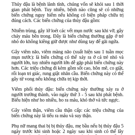
Thủy đậu là bệnh lành tính, chúng vốn sẽ khỏi sau 1 thời
gian phát bệnh. Tuy nhiên, bệnh nào cũng sẽ có những
biến chứng nguy hiểm nếu không có biện pháp chữa trị
đúng cách. Các biến chứng của thủy đậu gồm:
Nhiễm trùng, gây lở loét các vết mụn nước sau khi vỡ, gây
chảy máu bên trong. Đây là biến chứng thường gặp ở trẻ
nhỏ do không kiêng giữ được như dùng tay để gãi ngứa.
Gây viêm não, viêm màng não (xuất hiện sau 1 tuần mọc
mụn nước): là biến chứng có thể xảy ra ở cả trẻ nhỏ và
người lớn, tuy nhiên người lớn dễ gặp phải biến chứng này
hơn. Các triệu chứng đi kèm gồm sốt cao, hôn mê, co giật,
rối loạn tri giác, rung giật nhãn cầu. Biến chứng này có thể
gây tử vong nếu không chữa trị kịp thời.
Viêm phổi thủy đậu: biến chứng này thường xảy ra ở
người trưởng thành, vào ngày thứ 3 - 5 sau khi phát bệnh.
Biểu hiện như ho nhiều, ho ra máu, khó thở và tức ngực.
Gây viêm thận, viêm cầu thận cấp: các triệu chứng của
biến chứng này là tiểu ra máu và suy thận.
Phụ nữ mang thai bị bị thủy đậu, mẹ bầu nếu bị thủy đậu 5
ngày trước khi sinh hoặc 2 ngày sau khi sinh có thể lây