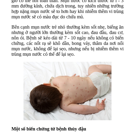
giờ có thể nổi toàn thân. Mụn nước có kích thước từ l - 3
mm đường kính, chứa dịch trong, tuy nhiên những trường
hợp nặng mụn nước sẽ to hơn hay khi nhiễm thêm vi trùng
mụn nước sẽ có màu đục do chứa mủ.
Bên cạnh mụn nước trẻ nhỏ thường kèm sốt nhẹ, biếng ăn
nhưng ở người lớn thường kèm sốt cao, đau đầu, đau cơ,
nôn ói. Bệnh sẽ kéo dài từ 7 - 10 ngày nếu không có biến
chứng, các nốt rạ sẽ khô dần, bong vảy, thâm da nơi nổi
mụn nước, không để lại sẹo, nhưng nếu bị nhiễm thêm vi
trùng mụn nước có thể để lại sẹo.
Một số biến chứng từ bệnh thủy đậu