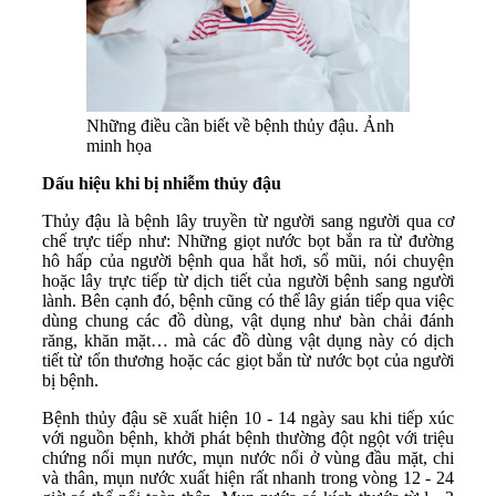
Những điều cần biết về bệnh thủy đậu. Ảnh
minh họa
Dấu hiệu khi bị nhiễm thủy đậu
Thủy đậu là bệnh lây truyền từ người sang người qua cơ
chế trực tiếp như: Những giọt nước bọt bắn ra từ đường
hô hấp của người bệnh qua hắt hơi, sổ mũi, nói chuyện
hoặc lây trực tiếp từ dịch tiết của người bệnh sang người
lành. Bên cạnh đó, bệnh cũng có thể lây gián tiếp qua việc
dùng chung các đồ dùng, vật dụng như bàn chải đánh
răng, khăn mặt… mà các đồ dùng vật dụng này có dịch
tiết từ tổn thương hoặc các giọt bắn từ nước bọt của người
bị bệnh.
Bệnh thủy đậu sẽ xuất hiện 10 - 14 ngày sau khi tiếp xúc
với nguồn bệnh, khởi phát bệnh thường đột ngột với triệu
chứng nổi mụn nước, mụn nước nổi ở vùng đầu mặt, chi
và thân, mụn nước xuất hiện rất nhanh trong vòng 12 - 24