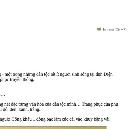
In trang
(Ctr + P)
t trong những dân tộc rất ít người sinh sống tại tỉnh Điện
 phục truyền thống.
nh…
ng nét đặc trưng văn hóa của dân tộc mình… Trang phục của phụ
 đỏ, đen, xanh, trắng...
nữ người Cống khâu 1 đồng bạc làm cúc cài vào khuy bằng vải.