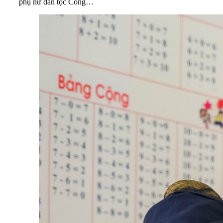
phụ nữ dân tộc Cống…