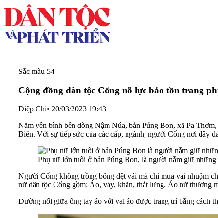
Sắc màu 54
Cộng đồng dân tộc Cống nỗ lực bảo tồn trang ph
Diệp Chi
•
20/03/2023 19:43
Nằm yên bình bên dòng Nậm Núa, bản Púng Bon, xã Pa Thơm, huy
Biên. Với sự tiếp sức của các cấp, ngành, người Cống nơi đây đa
Phụ nữ lớn tuổi ở bản Púng Bon, là người nắm giữ những 
Người Cống không trồng bông dệt vải mà chỉ mua vải nhuộm chà
nữ dân tộc Cống gồm: Áo, váy, khăn, thắt lưng. Áo nữ thường may
Đường nối giữa ống tay áo với vai áo được trang trí bằng cách t