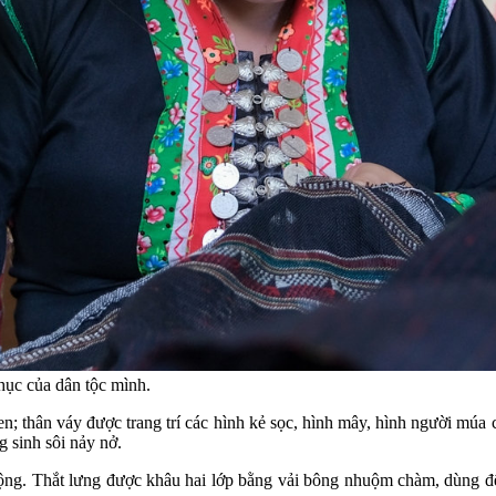
hục của dân tộc mình.
thân váy được trang trí các hình kẻ sọc, hình mây, hình người múa cá
g sinh sôi nảy nở.
g. Thắt lưng được khâu hai lớp bằng vải bông nhuộm chàm, dùng để 