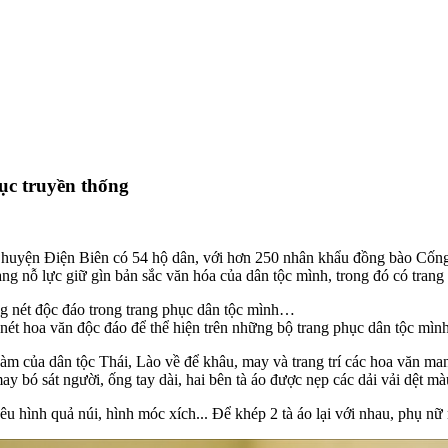
ục truyền thống
ện Điện Biên có 54 hộ dân, với hơn 250 nhân khẩu đồng bào Cống - mộ
ng nỗ lực giữ gìn bản sắc văn hóa của dân tộc mình, trong đó có trang
nét hoa văn độc đáo để thể hiện trên những bộ trang phục dân tộc mì
m của dân tộc Thái, Lào về để khâu, may và trang trí các hoa văn ma
 bó sát người, ống tay dài, hai bên tà áo được nẹp các dải vải dệt màu
hêu hình quả núi, hình móc xích... Để khép 2 tà áo lại với nhau, phụ 