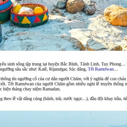
yếu sinh sống tập trung tại huyện Bắc Bình, Tánh Linh, Tuy Phong
ín ngưỡng sâu sắc như: Katê, Rijanưgar, Súc dâng,
Tết Ramưwan
…
thống tín ngưỡng cổ của cư dân người Chăm, với ý nghĩa để con cháu t
ốt. Tết Ramưwan của người Chăm gồm nhiều nghi lễ truyền thống nối 
hực hiện tháng chay niệm Ramadan.
heo lễ vật dâng cúng (bánh, trái, nước ngọt…), đầu đội khay trầu, t