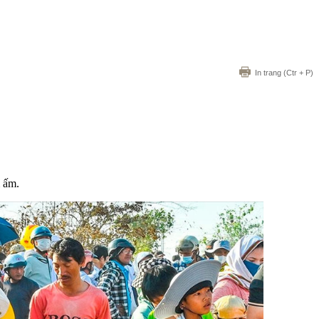
In trang
(Ctr + P)
 ấm.