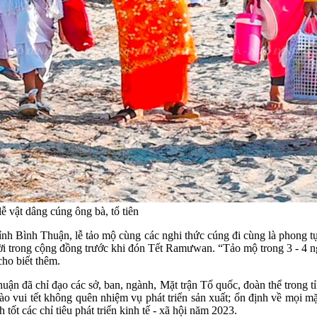
 vật dâng cúng ông bà, tổ tiên
nh Bình Thuận, lễ tảo mộ cùng các nghi thức cúng đi cùng là phong tụ
ười trong cộng đồng trước khi đón Tết Ramưwan. “Tảo mộ trong 3 - 4 n
ho biết thêm.
 đã chỉ đạo các sở, ban, ngành, Mặt trận Tổ quốc, đoàn thể trong tỉn
bào vui tết không quên nhiệm vụ phát triển sản xuất; ổn định về mọi mặt
tốt các chỉ tiêu phát triển kinh tế - xã hội năm 2023.