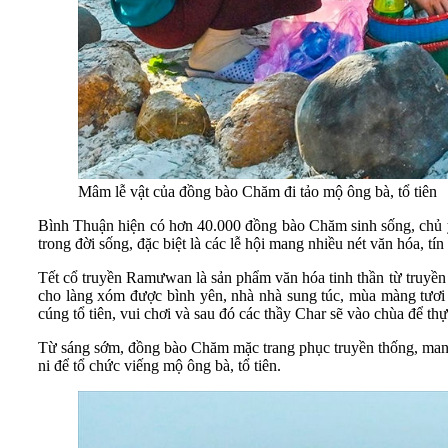
Mâm lễ vật của đồng bào Chăm đi tảo mộ ông bà, tổ tiên
Bình Thuận hiện có hơn 40.000 đồng bào Chăm sinh sống, chủ 
trong đời sống, đặc biệt là các lễ hội mang nhiều nét văn hóa, t
Tết cổ truyền Ramưwan là sản phẩm văn hóa tinh thần từ truyền 
cho làng xóm được bình yên, nhà nhà sung túc, mùa màng tươi t
cúng tổ tiên, vui chơi và sau đó các thầy Char sẽ vào chùa để t
Từ sáng sớm, đồng bào Chăm mặc trang phục truyền thống, mang t
ni để tổ chức viếng mộ ông bà, tổ tiên.