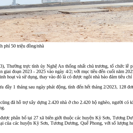
h phí 50 triệu đồng/nhà
3), Thường trực tỉnh ủy Nghệ An thống nhất chủ trương, tổ chức lễ 
n giai đoạn 2023 - 2025 vào ngày 4/2; với mục tiêu đến cuối năm 202
sinh hoạt và sử dụng, thay vào đó là có được ngôi nhà bảo đảm tiêu ch
a đầy 1 tháng sau ngày phát động, tính đến hết tháng 2/2023, 128 đ
ũng đã hỗ trợ xây dựng 2.420 nhà ở cho 2.420 hộ nghèo, người có khó
ng.
ộ được phân bổ tại 27 xã biên giới thuộc các huyện Kỳ Sơn, Tươn
òn lại của các huyện Kỳ Sơn, Tương Dương, Quế Phong, với số lượng