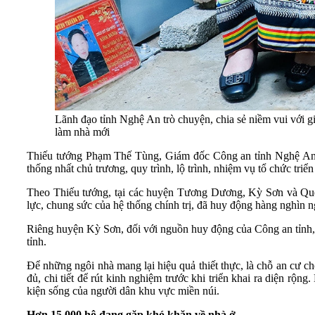
Lãnh đạo tỉnh Nghệ An trò chuyện, chia sẻ niềm vui với 
làm nhà mới
Thiếu tướng Phạm Thế Tùng, Giám đốc Công an tỉnh Nghệ An c
thống nhất chủ trương, quy trình, lộ trình, nhiệm vụ tổ chức triển
Theo Thiếu tướng, tại các huyện Tương Dương, Kỳ Sơn và Quế P
lực, chung sức của hệ thống chính trị, đã huy động hàng nghìn
Riêng huyện Kỳ Sơn, đối với nguồn huy động của Công an tỉnh, 
tỉnh.
Để những ngôi nhà mang lại hiệu quả thiết thực, là chỗ an cư c
đủ, chi tiết để rút kinh nghiệm trước khi triển khai ra diện rộ
kiện sống của người dân khu vực miền núi.
Hơn 15.000 hộ đang gặp khó khăn về nhà ở