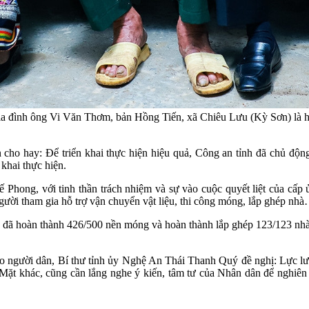
gia đình ông Vi Văn Thơm, bản Hồng Tiến, xã Chiêu Lưu (Kỳ Sơn) là hộ
ho hay: Để triển khai thực hiện hiệu quả, Công an tỉnh đã chủ độ
 khai thực hiện.
hong, với tinh thần trách nhiệm và sự vào cuộc quyết liệt của cấp 
 người tham gia hỗ trợ vận chuyển vật liệu, thi công móng, lắp ghép 
đã hoàn thành 426/500 nền móng và hoàn thành lắp ghép 123/123 nhà 
ho người dân, Bí thư tỉnh ủy Nghệ An Thái Thanh Quý đề nghị: Lực lư
ng. Mặt khác, cũng cần lắng nghe ý kiến, tâm tư của Nhân dân để nghiê