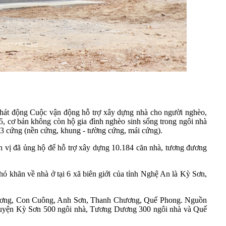
phát động Cuộc vận động hỗ trợ xây dựng nhà cho người nghèo,
5, cơ bản không còn hộ gia đình nghèo sinh sống trong ngôi nhà
í 3 cứng (nền cứng, khung - tường cứng, mái cứng).
ơn vị đã ủng hộ để hỗ trợ xây dựng 10.184 căn nhà, tương đương
 khăn về nhà ở tại 6 xã biên giới của tỉnh Nghệ An là Kỳ Sơn,
g Dương, Con Cuông, Anh Sơn, Thanh Chương, Quế Phong. Nguồn
 huyện Kỳ Sơn 500 ngôi nhà, Tương Dương 300 ngôi nhà và Quế