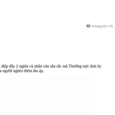
In trang
(Ctr + P)
g điệp đầy ý nghĩa và nhân văn sâu sắc mà Thường trực tỉnh ủy
ủa người nghèo thêm ấm áp.