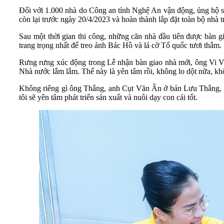
Đối với 1.000 nhà do Công an tỉnh Nghệ An vận động, ủng hộ s
còn lại trước ngày 20/4/2023 và hoàn thành lắp đặt toàn bộ nhà 
Sau một thời gian thi công, những căn nhà đầu tiên được bàn g
trang trọng nhất để treo ảnh Bác Hồ và lá cờ Tổ quốc tươi thắm.
Rưng rưng xúc động trong Lễ nhận bàn giao nhà mới, ông Vi 
Nhà nước lắm lắm. Thế này là yên tâm rồi, không lo dột nữa, kh
Không riêng gì ông Thắng, anh Cụt Văn Ân ở bản Lưu Thắng, xã
tôi sẽ yên tâm phát triển sản xuất và nuôi dạy con cái tốt.