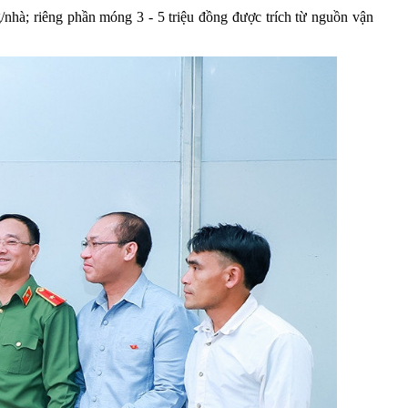
g/nhà; riêng phần móng 3 - 5 triệu đồng được trích từ nguồn vận