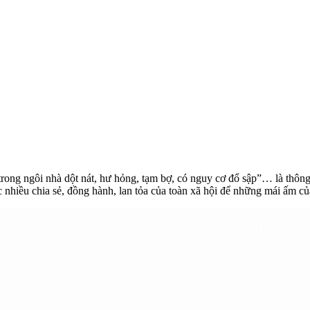
trong ngôi nhà dột nát, hư hỏng, tạm bợ, có nguy cơ đổ sập”… là thôn
nhiều chia sẻ, đồng hành, lan tỏa của toàn xã hội để những mái ấm c