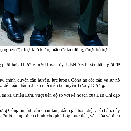
 nghèo đặc biệt khó khăn, mất sức lao động, được hỗ trợ
ng phối hợp Thường trực Huyện ủy, UBND 6 huyện biên giới để
ủy, chính quyền cấp huyện, lực lượng Công an các cấp và sự nỗ
nhà… để hoàn thành 3 căn nhà mẫu tại huyện Tương Dương.
tại xã Chiêu Lưu, vượt tiến độ so với kế hoạch của Ban Chỉ đạo
ợng Công an tỉnh cần quan tâm, đánh giá toàn diện, bài bản, đầy
n cứu bổ sung, điều chỉnh cho phù hợp thực tiễn, văn hóa và điều