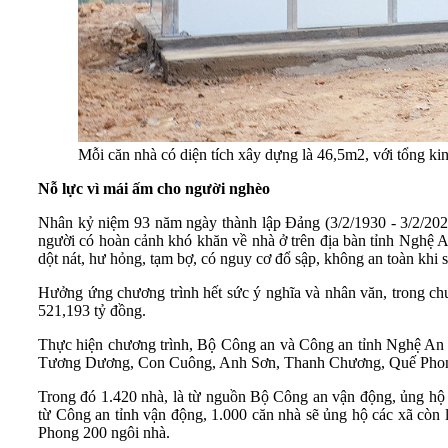
Mỗi căn nhà có diện tích xây dựng là 46,5m2, với tổng kin
Nỗ lực vì mái ấm cho người nghèo
Nhân kỷ niệm 93 năm ngày thành lập Đảng (3/2/1930 - 3/2/202
người có hoàn cảnh khó khăn về nhà ở trên địa bàn tỉnh Nghệ A
dột nát, hư hỏng, tạm bợ, có nguy cơ đổ sập, không an toàn khi 
Hưởng ứng chương trình hết sức ý nghĩa và nhân văn, trong chư
521,193 tỷ đồng.
Thực hiện chương trình, Bộ Công an và Công an tỉnh Nghệ An c
Tương Dương, Con Cuông, Anh Sơn, Thanh Chương, Quế Pho
Trong đó 1.420 nhà, là từ nguồn Bộ Công an vận động, ủng h
từ Công an tỉnh vận động, 1.000 căn nhà sẽ ủng hộ các xã c
Phong 200 ngôi nhà.