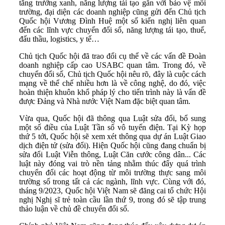
tăng trưởng xanh, năng lượng tái tạo gắn với bảo vệ môi
trường, đại diện các doanh nghiệp cũng gửi đến Chủ tịch
Quốc hội Vương Đình Huệ một số kiến nghị liên quan
đến các lĩnh vực chuyển đổi số, năng lượng tái tạo, thuế,
đấu thầu, logistics, y tế…
Chủ tịch Quốc hội đã trao đổi cụ thể về các vấn đề Đoàn
doanh nghiệp cấp cao USABC quan tâm. Trong đó, về
chuyển đổi số, Chủ tịch Quốc hội nêu rõ, đây là cuộc cách
mạng về thể chế nhiều hơn là về công nghệ, do đó, việc
hoàn thiện khuôn khổ pháp lý cho tiến trình này là vấn đề
được Đảng và Nhà nước Việt Nam đặc biệt quan tâm.
Vừa qua, Quốc hội đã thông qua Luật sửa đổi, bổ sung
một số điều của Luật Tần số vô tuyến điện. Tại Kỳ họp
thứ 5 tới, Quốc hội sẽ xem xét thông qua dự án Luật Giao
dịch điện tử (sửa đổi). Hiện Quốc hội cũng đang chuẩn bị
sửa đổi Luật Viễn thông, Luật Căn cước công dân... Các
luật này đóng vai trò nền tảng nhằm thúc đẩy quá trình
chuyển đổi các hoạt động từ môi trường thực sang môi
trường số trong tất cả các ngành, lĩnh vực. Cùng với đó,
tháng 9/2023, Quốc hội Việt Nam sẽ đăng cai tổ chức Hội
nghị Nghị sĩ trẻ toàn cầu lần thứ 9, trong đó sẽ tập trung
thảo luận về chủ đề chuyển đổi số.