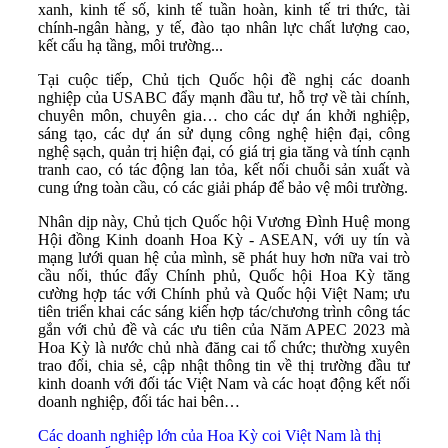
xanh, kinh tế số, kinh tế tuần hoàn, kinh tế tri thức, tài
chính-ngân hàng, y tế, đào tạo nhân lực chất lượng cao,
kết cấu hạ tầng, môi trường...
Tại cuộc tiếp, Chủ tịch Quốc hội đề nghị các doanh
nghiệp của USABC đẩy mạnh đầu tư, hỗ trợ về tài chính,
chuyên môn, chuyên gia… cho các dự án khởi nghiệp,
sáng tạo, các dự án sử dụng công nghệ hiện đại, công
nghệ sạch, quản trị hiện đại, có giá trị gia tăng và tính cạnh
tranh cao, có tác động lan tỏa, kết nối chuỗi sản xuất và
cung ứng toàn cầu, có các giải pháp để bảo vệ môi trường.
Nhân dịp này, Chủ tịch Quốc hội Vương Đình Huệ mong
Hội đồng Kinh doanh Hoa Kỳ - ASEAN, với uy tín và
mạng lưới quan hệ của mình, sẽ phát huy hơn nữa vai trò
cầu nối, thúc đẩy Chính phủ, Quốc hội Hoa Kỳ tăng
cường hợp tác với Chính phủ và Quốc hội Việt Nam; ưu
tiên triển khai các sáng kiến hợp tác/chương trình công tác
gắn với chủ đề và các ưu tiên của Năm APEC 2023 mà
Hoa Kỳ là nước chủ nhà đăng cai tổ chức; thường xuyên
trao đổi, chia sẻ, cập nhật thông tin về thị trường đầu tư
kinh doanh với đối tác Việt Nam và các hoạt động kết nối
doanh nghiệp, đối tác hai bên…
Các doanh nghiệp lớn của Hoa Kỳ coi Việt Nam là thị