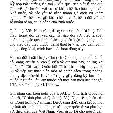
Kỳ họp bất thường lần thứ 2 vừa qua, đặc biệt là các quy
định về tự chủ đối với cơ sở khám bệnh, chữa bệnh của
Nhà nước, về các yếu tố hình thành giá dịch vụ khám
bệnh, chữa bệnh và giá khám bệnh, chữa bệnh đối với cơ
sở khám bệnh, chữa bệnh của Nhà nước...
Quốc hội Việt Nam cũng đang xem xét sửa đổi Luật Đấu
thầu, trong đó, đặt yêu cầu gắt gao đối với việc rà soát,
hoàn thiện các quy định nhằm tạo điều kiện thuận lợi nhất
cho việc đấu thầu thuốc, trang thiết bị y tế, bảo đảm công
bằng, công khai, minh bạch các hoạt động này.
Về sửa đổi Luật Dược, Chủ tịch Quốc hội cho biết, Quốc
hội đang chuẩn bị cho ý kiến về dự luật này, nhưng khi
chưa sửa đổi Luật, Quốc hội đã ban hành Nghị quyết số
80 về tiếp tục thực hiện một số chính sách trong phòng,
chống dịch Covid-19 và sử dụng giấy đăng ký lưu hành
thuốc, nguyên liệu làm thuốc hết thời hạn hiệu lực từ ngày
1/1/2023 đến ngày 31/12/2024.
Ghi nhận các kiến nghị của USABC, Chủ tịch Quốc hội
nêu rõ, “Chính phủ và Quốc hội Việt Nam sẽ nghiên cứu
kỹ lưỡng trong dự án Luật Dược (sửa đổi), cam kết có một
dự luật tốt nhất theo đúng chuẩn mực quốc tế và phù hợp
với điều kiện của Việt Nam. Việc gì có lợi cho người dân,