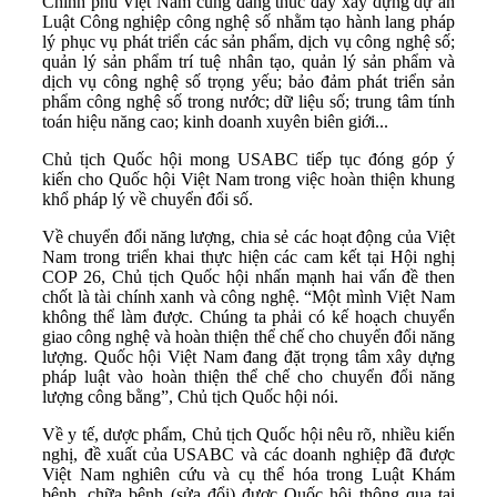
Chính phủ Việt Nam cũng đang thúc đẩy xây dựng dự án
Luật Công nghiệp công nghệ số nhằm tạo hành lang pháp
lý phục vụ phát triển các sản phẩm, dịch vụ công nghệ số;
quản lý sản phẩm trí tuệ nhân tạo, quản lý sản phẩm và
dịch vụ công nghệ số trọng yếu; bảo đảm phát triển sản
phẩm công nghệ số trong nước; dữ liệu số; trung tâm tính
toán hiệu năng cao; kinh doanh xuyên biên giới...
Chủ tịch Quốc hội mong USABC tiếp tục đóng góp ý
kiến cho Quốc hội Việt Nam trong việc hoàn thiện khung
khổ pháp lý về chuyển đổi số.
Về chuyển đổi năng lượng, chia sẻ các hoạt động của Việt
Nam trong triển khai thực hiện các cam kết tại Hội nghị
COP 26, Chủ tịch Quốc hội nhấn mạnh hai vấn đề then
chốt là tài chính xanh và công nghệ. “Một mình Việt Nam
không thể làm được. Chúng ta phải có kế hoạch chuyển
giao công nghệ và hoàn thiện thể chế cho chuyển đổi năng
lượng. Quốc hội Việt Nam đang đặt trọng tâm xây dựng
pháp luật vào hoàn thiện thể chế cho chuyển đổi năng
lượng công bằng”, Chủ tịch Quốc hội nói.
Về y tế, dược phẩm, Chủ tịch Quốc hội nêu rõ, nhiều kiến
nghị, đề xuất của USABC và các doanh nghiệp đã được
Việt Nam nghiên cứu và cụ thể hóa trong Luật Khám
bệnh, chữa bệnh (sửa đổi) được Quốc hội thông qua tại