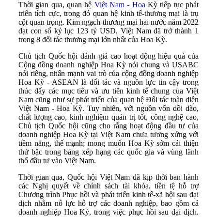
Thời gian qua, quan hệ
Việt Nam - Hoa
Kỳ tiếp tục phát
triển tích cực, trong đó quan hệ kinh tế-thương mại là trụ
cột quan trọng. Kim ngạch thương mại hai nước năm 2022
đạt con số kỷ lục 123 tỷ USD, Việt Nam đã trở thành 1
trong 8 đối tác thương mại lớn nhất của Hoa Kỳ.
Chủ tịch Quốc hội đánh giá cao hoạt động hiệu quả của
Cộng đồng doanh nghiệp Hoa Kỳ nói chung và USABC
nói riêng, nhấn mạnh vai trò của cộng đồng doanh nghiệp
Hoa Kỳ - ASEAN là đối tác và nguồn lực tin cậy trong
thúc đẩy các mục tiêu và ưu tiên kinh tế chung của Việt
Nam cũng như sự phát triển của quan hệ Đối tác toàn diện
Việt Nam - Hoa Kỳ. Tuy nhiên, với nguồn vốn dồi dào,
chất lượng cao, kinh nghiệm quản trị tốt, công nghệ cao,
Chủ tịch Quốc hội cũng cho rằng hoạt động đầu tư của
doanh nghiệp Hoa Kỳ tại Việt Nam chưa tương xứng với
tiềm năng, thế mạnh; mong muốn Hoa Kỳ sớm cải thiện
thứ bậc trong bảng xếp hạng các quốc gia và vùng lãnh
thổ đầu tư vào Việt Nam.
Thời gian qua, Quốc hội Việt Nam đã kịp thời ban hành
các Nghị quyết về chính sách tài khóa, tiền tệ hỗ trợ
Chương trình Phục hồi và phát triển kinh tế-xã hội sau đại
dịch nhằm nỗ lực hỗ trợ các doanh nghiệp, bao gồm cả
doanh nghiệp Hoa Kỳ, trong việc phục hồi sau đại dịch.