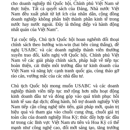
cho doanh nghiệp thì Quốc hội, Chính phủ Việt Nam sẽ
thực hiện. Tất cả quyết sách của Đảng, Nhà nước Việt
Nam đều xuất phát từ lợi ích của nhân dân, cộng đồng
doanh nghiệp không phân biệt thành phần kinh tế trong
nước hay nước ngoài. Đây là thông điệp và hành động
nhất quán của Việt Nam”.
Tại cuộc tiếp, Chủ tịch Quốc hội hoan nghênh đối thoại
chính sách theo hướng win-win (hai bên cùng thắng), đề
nghị USABC và các doanh nghiệp thành viên thường
xuyên trao đổi, kiến nghị với Quốc hội, Chính phủ Việt
Nam về các giải pháp chính sách, pháp luật về tiếp tục
hoàn thiện, cải thiện môi trường đầu tư kinh doanh của
Việt Nam và năng lực cạnh tranh quốc gia, cùng tháo gỡ
rào cản, vướng mắc của các nhà đầu tư.
Chủ tịch Quốc hội mong muốn USABC và các doanh
nghiệp thành viên tiếp tục mở rộng hơn nữa hoạt động
kinh doanh đầu tư và đóng góp vào quá trình phục hồi
kinh tế sau đại dịch; đồng hành, hỗ trợ doanh nghiệp Việt
Nam tiếp cận công nghệ tiên tiến, giải pháp mới, quản trị
hiệu quả và tham gia vào chuỗi cung ứng, chuỗi giá trị
toàn cầu của doanh nghiệp Hoa Kỳ; thúc đẩy hợp tác đầu
tư trong các lĩnh vực Việt Nam ưu tiên và Hoa Kỳ có thế
mạnh như công nghệ cao, đổi mới sáng tạo, tăng trưởng