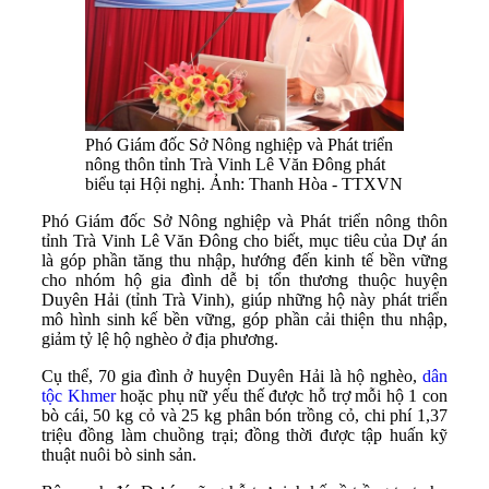
Phó Giám đốc Sở Nông nghiệp và Phát triển
nông thôn tỉnh Trà Vinh Lê Văn Đông phát
biểu tại Hội nghị. Ảnh: Thanh Hòa - TTXVN
Phó Giám đốc Sở Nông nghiệp và Phát triển nông thôn
tỉnh Trà Vinh Lê Văn Đông cho biết, mục tiêu của Dự án
là góp phần tăng thu nhập, hướng đến kinh tế bền vững
cho nhóm hộ gia đình dễ bị tổn thương thuộc huyện
Duyên Hải (tỉnh Trà Vinh), giúp những hộ này phát triển
mô hình sinh kế bền vững, góp phần cải thiện thu nhập,
giảm tỷ lệ hộ nghèo ở địa phương.
Cụ thể, 70 gia đình ở huyện Duyên Hải là hộ nghèo,
dân
tộc Khmer
hoặc phụ nữ yếu thế được hỗ trợ mỗi hộ 1 con
bò cái, 50 kg cỏ và 25 kg phân bón trồng cỏ, chi phí 1,37
triệu đồng làm chuồng trại; đồng thời được tập huấn kỹ
thuật nuôi bò sinh sản.