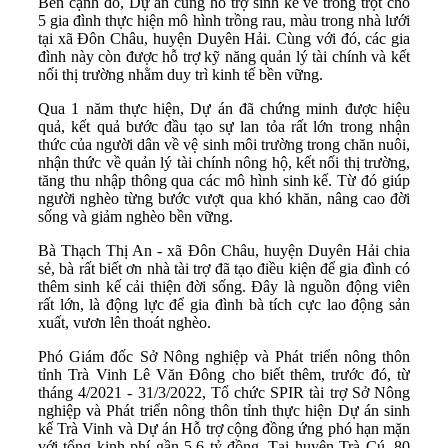
Bên cạnh đó, Dự án cũng hỗ trợ sinh kế về trồng trọt cho
5 gia đình thực hiện mô hình trồng rau, màu trong nhà lưới
tại xã Đôn Châu, huyện Duyên Hải. Cùng với đó, các gia
đình này còn được hỗ trợ kỹ năng quản lý tài chính và kết
nối thị trường nhằm duy trì kinh tế bền vững.
Qua 1 năm thực hiện, Dự án đã chứng minh được hiệu
quả, kết quả bước đầu tạo sự lan tỏa rất lớn trong nhận
thức của người dân về vệ sinh môi trường trong chăn nuôi,
nhận thức về quản lý tài chính nông hộ, kết nối thị trường,
tăng thu nhập thông qua các mô hình sinh kế. Từ đó giúp
người nghèo từng bước vượt qua khó khăn, nâng cao đời
sống và giảm nghèo bền vững.
Bà Thạch Thị An - xã Đôn Châu, huyện Duyên Hải chia
sẻ, bà rất biết ơn nhà tài trợ đã tạo điều kiện để gia đình có
thêm sinh kế cải thiện đời sống. Đây là nguồn động viên
rất lớn, là động lực để gia đình bà tích cực lao động sản
xuất, vươn lên thoát nghèo.
Phó Giám đốc Sở Nông nghiệp và Phát triển nông thôn
tỉnh Trà Vinh Lê Văn Đông cho biết thêm, trước đó, từ
tháng 4/2021 - 31/3/2022, Tổ chức SPIR tài trợ Sở Nông
nghiệp và Phát triển nông thôn tỉnh thực hiện Dự án sinh
kế Trà Vinh và Dự án Hỗ trợ cộng đồng ứng phó hạn mặn
với tổng kinh phí gần 5,6 tỷ đồng. Tại huyện Trà Cú, 80