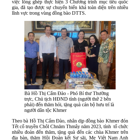
việc lồng ghép thực hiện 3 Chương trình mục tiêu quốc
gia, đã tạo được sự chuyển biến khá toàn diện trên nhiều
lĩnh vực trong vùng đồng bào DTTS.
Bà Hồ Thị Cẩm Đào - Phó Bí thư Thường
trực, Chủ tịch HĐND tỉnh (người thứ 2 bên
phải) đến thăm hỏi, tặng quà cán bộ hưu trí là
người dân tộc Khmer
Theo bà Hồ Thị Cẩm Đào, nhân dịp đồng bào Khmer đón
Tết cổ truyền Chôl Chnăm Thmây năm 2023, tỉnh tổ chức
nhiều đoàn đến thăm, tặng quà đến các chùa Khmer trên
địa bàn, thăm Hội Đoàn kết Sư sãi, Mẹ Việt Nam Anh