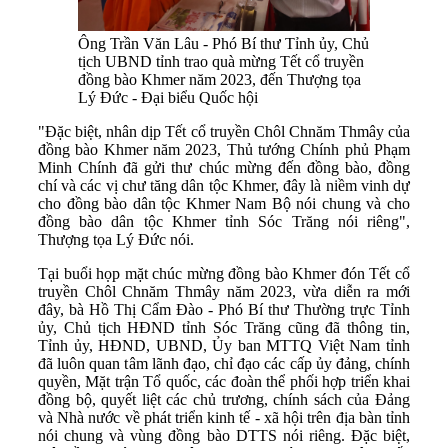
Ông Trần Văn Lâu - Phó Bí thư Tỉnh ủy, Chủ
tịch UBND tỉnh trao quà mừng Tết cổ truyền
đồng bào Khmer năm 2023, đến Thượng tọa
Lý Đức - Đại biểu Quốc hội
"Đặc biệt, nhân dịp Tết cổ truyền Chôl Chnăm Thmây của
đồng bào Khmer năm 2023, Thủ tướng Chính phủ Phạm
Minh Chính đã gửi thư chúc mừng đến đồng bào, đồng
chí và các vị chư tăng dân tộc Khmer, đây là niềm vinh dự
cho đồng bào dân tộc Khmer Nam Bộ nói chung và cho
đồng bào dân tộc Khmer tỉnh Sóc Trăng nói riêng",
Thượng tọa Lý Đức nói.
Tại buổi họp mặt chúc mừng đồng bào Khmer đón Tết cổ
truyền Chôl Chnăm Thmây năm 2023, vừa diễn ra mới
đây, bà Hồ Thị Cẩm Đào - Phó Bí thư Thường trực Tỉnh
ủy, Chủ tịch HĐND tỉnh Sóc Trăng cũng đã thông tin,
Tỉnh ủy, HĐND, UBND, Ủy ban MTTQ Việt Nam tỉnh
đã luôn quan tâm lãnh đạo, chỉ đạo các cấp ủy đảng, chính
quyền, Mặt trận Tổ quốc, các đoàn thể phối hợp triển khai
đồng bộ, quyết liệt các chủ trương, chính sách của Đảng
và Nhà nước về phát triển kinh tế - xã hội trên địa bàn tỉnh
nói chung và vùng đồng bào DTTS nói riêng. Đặc biệt,