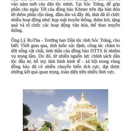
vào năm mới của dân tộc mình. Tại Sóc Trăng, để góp
phần cho ngày Tết của đồng bào Khmer trên địa bàn đón
tết thêm phần rộn ràng, đầm ấm và đầy đủ, tỉnh đã tổ chức
nhiều hoạt động như: họp mặt truyền thống, thăm hỏi, tặng
quà và tổ chức các hoạt động văn hóa, thể thao truyền
thống.
Ông Lý RoTha - Trưởng ban Dân tộc tỉnh Sóc Trăng, cho
biết: Thời gian qua, tỉnh luôn xác định, công tác chăm lo
đời sống vật chất, tinh thần của đồng bào DTTS là nhiệm
vụ trọng tâm. Do đó, từ nhiều nguồn lực chính sách dân
tộc đầu tư, hỗ trợ, tình hình kinh tế - xã hội trong vùng
đồng bào đã có nhiều chuyển biến tích cực, đạt được
những kết quả quan trọng, toàn diện trên nhiều lĩnh vực.