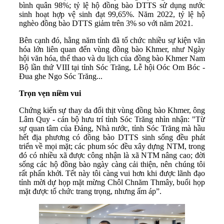
bình quân 98%; tỷ lệ hộ đồng bào DTTS sử dụng nước
sinh hoạt hợp vệ sinh đạt 99,65%. Năm 2022, tỷ lệ hộ
nghèo đồng bào DTTS giảm trên 3% so với năm 2021.
Bên cạnh đó, hằng năm tỉnh đã tổ chức nhiều sự kiện văn
hóa lớn liên quan đến vùng đồng bào Khmer, như Ngày
hội văn hóa, thể thao và du lịch của đồng bào Khmer Nam
Bộ lần thứ VIII tại tỉnh Sóc Trăng, Lễ hội Oóc Om Bóc -
Đua ghe Ngo Sóc Trăng...
Trọn vẹn niềm vui
Chứng kiến sự thay da đổi thịt vùng đồng bào Khmer, ông
Lâm Quy - cán bộ hưu trí tỉnh Sóc Trăng nhìn nhận: "Từ
sự quan tâm của Đảng, Nhà nước, tỉnh Sóc Trăng mà hầu
hết địa phương có đồng bào DTTS sinh sống đều phát
triển về mọi mặt; các phum sóc đều xây dựng NTM, trong
đó có nhiều xã được công nhận là xã NTM nâng cao; đời
sống các hộ đồng bào ngày càng cải thiện, nên chúng tôi
rất phấn khởi. Tết này tôi càng vui hơn khi được lãnh đạo
tỉnh mời dự họp mặt mừng Chôl Chnăm Thmây, buổi họp
mặt được tổ chức trang trọng, nhưng ấm áp”.