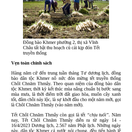
Đồng bào Khmer phường 2, thị xã Vĩnh
Châu tất bật thu hoạch củ cải kịp đón Tết
truyền thống
Vẹn toàn chính sách
Hàng năm cứ đến trung tuần tháng Tư dương lịch, đồng
bào dân tộc Khmer nô nức đón mừng tết truyền thống
Chôl Chnăm Thmây. Theo quan niệm của đồng bào dân
tộc Khmer, thời kỳ kết thúc mùa nắng chuẩn bị bước sang
mùa mưa, là thời điểm trời đất giao hòa, muôn cây xanh
tốt, đâm chồi nảy lộc, là sự khởi đầu cho một năm mới, gọi
là Chôl Chnăm Thmây (vào năm mới).
Tết Chôl Chnăm Thmây còn gọi là tết
“chịu tuổi”.
Năm
nay, Tết Chôl Chnăm Thmây diễn ra từ ngày 14 -
16/4/2023 Dương lịch, 2.567 năm Phật lịch. Những ngày
này, dân tộc Khmer cả nước nói chung, đều tiến hành lễ