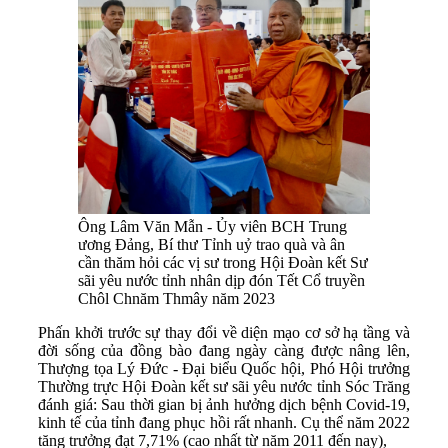
Ông Lâm Văn Mẫn - Ủy viên BCH Trung
ương Đảng, Bí thư Tỉnh uỷ trao quà và ân
cần thăm hỏi các vị sư trong Hội Đoàn kết Sư
sãi yêu nước tỉnh nhân dịp đón Tết Cổ truyền
Chôl Chnăm Thmây năm 2023
Phấn khởi trước sự thay đổi về diện mạo cơ sở hạ tầng và
đời sống của đồng bào đang ngày càng được nâng lên,
Thượng tọa Lý Đức - Đại biểu Quốc hội, Phó Hội trưởng
Thường trực Hội Đoàn kết sư sãi yêu nước tỉnh Sóc Trăng
đánh giá: Sau thời gian bị ảnh hưởng dịch bệnh Covid-19,
kinh tế của tỉnh đang phục hồi rất nhanh. Cụ thể năm 2022
tăng trưởng đạt 7,71% (cao nhất từ năm 2011 đến nay),