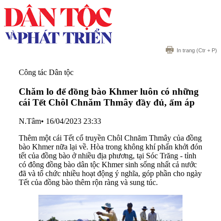
In trang
(Ctr + P)
Công tác Dân tộc
Chăm lo để đồng bào Khmer luôn có những
cái Tết Chôl Chnăm Thmây đầy đủ, ấm áp
N.Tâm
•
16/04/2023 23:33
Thêm một cái Tết cổ truyền Chôl Chnăm Thmây của đồng
bào Khmer nữa lại về. Hòa trong không khí phấn khởi đón
tết của đồng bào ở nhiều địa phương, tại Sóc Trăng - tỉnh
có đông đồng bào dân tộc Khmer sinh sống nhất cả nước
đã và tổ chức nhiều hoạt động ý nghĩa, góp phần cho ngày
Tết của đồng bào thêm rộn ràng và sung túc.