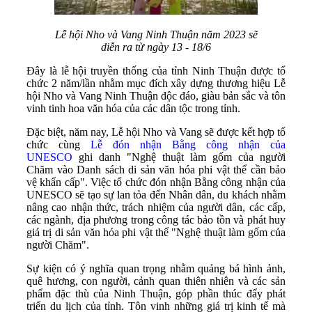
Lễ hội Nho và Vang Ninh Thuận năm 2023 sẽ
diễn ra từ ngày 13 - 18/6
Đây là lễ hội truyền thống của tỉnh Ninh Thuận được tổ
chức 2 năm/lần nhằm mục đích xây dựng thương hiệu Lễ
hội Nho và Vang Ninh Thuận độc đáo, giàu bản sắc và tôn
vinh tinh hoa văn hóa của các dân tộc trong tỉnh.
Đặc biệt, năm nay, Lễ hội Nho và Vang sẽ được kết hợp tổ
chức cùng
Lễ đón nhận Bằng công nhận của
UNESCO
ghi danh "Nghệ thuật làm gốm của người
Chăm vào Danh sách di sản văn hóa phi vật thể cần bảo
vệ khẩn cấp". Việc tổ chức đón nhận Bằng công nhận của
UNESCO sẽ tạo sự lan tỏa đến Nhân dân, du khách nhằm
nâng cao nhận thức, trách nhiệm của người dân, các cấp,
các ngành, địa phương trong công tác bảo tồn và phát huy
giá trị di sản văn hóa phi vật thể "Nghệ thuật làm gốm của
người Chăm".
Sự kiện có ý nghĩa quan trọng nhằm quảng bá hình ảnh,
quê hương, con người, cảnh quan thiên nhiên và các sản
phẩm đặc thù của Ninh Thuận, góp phần thúc đẩy phát
triển du lịch của tỉnh. Tôn vinh những giá trị kinh tế mà