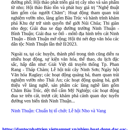
đường phố; Hội thảo phát triển giá trị cây nho và sản phẩm
từ nho; Hội thảo Bảo tồn và phát huy giá trị "Nghệ thuật
làm gốm của người Chăm"; Hoạt động tham quan trải
nghiệm vườn nho, làng gốm Bàu Trúc và hành trình khám
phá Khu dự trữ sinh quyển thế giới Núi Chúa; Thi giàn
nho đẹp; Giải đua xe đạp đường trường Ninh Thuận -
Bình Thuận; Giải đua xe ôtô - môtô địa hình trên cát Ninh
Thuận - Bình Thuận mở rộng; Hội thi nét đẹp văn hóa các
dân tộc Ninh Thuận lần thứ II/2023.
Ngoài ra, tại các huyện, thành phố trong tỉnh cũng diễn ra
nhiều hoạt động, sự kiện văn hóa, thể thao, du lịch đặc
sắc, hấp dẫn như: Giải Việt dã truyền thống Tp. Phan
Rang - Tháp Chàm; Lễ hội trái cây Ninh Sơn; Ngày hội
Văn hóa Raglay; các hoạt động quảng bá, tham quan trải
nghiệm vườn nho Thái An; các hoạt động quảng bá, giới
thiệu về làng nghề, sản phẩm các làng nghề làm gốm
Chăm Bàu Trúc, dệt thổ cẩm Mỹ Nghiệp; các hoạt động
đua xe trên cát, trượt cát; khám phá cảnh quan dọc tuyến
đường ven biển tỉnh Ninh Thuận...
Ninh Thuận: Chuẩn bị tổ chức Lễ hội Nho và Vang
https://dantocphattrien.vietnamnet.vn/nhieu-hoat-dong-dac-sac-