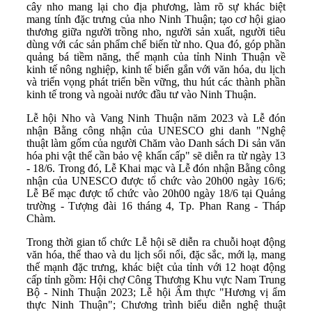
cây nho mang lại cho địa phương, làm rõ sự khác biệt
mang tính đặc trưng của nho Ninh Thuận; tạo cơ hội giao
thương giữa người trồng nho, người sản xuất, người tiêu
dùng với các sản phẩm chế biến từ nho. Qua đó, góp phần
quảng bá tiềm năng, thế mạnh của tỉnh Ninh Thuận về
kinh tế nông nghiệp, kinh tế biển gắn với văn hóa, du lịch
và triển vọng phát triển bền vững, thu hút các thành phần
kinh tế trong và ngoài nước đầu tư vào Ninh Thuận.
Lễ hội Nho và Vang Ninh Thuận năm 2023 và Lễ đón
nhận Bằng công nhận của UNESCO ghi danh "Nghệ
thuật làm gốm của người Chăm vào Danh sách Di sản văn
hóa phi vật thể cần bảo vệ khẩn cấp" sẽ diễn ra từ ngày 13
- 18/6. Trong đó, Lễ Khai mạc và Lễ đón nhận Bằng công
nhận của UNESCO được tổ chức vào 20h00 ngày 16/6;
Lễ Bế mạc được tổ chức vào 20h00 ngày 18/6 tại Quảng
trường - Tượng đài 16 tháng 4, Tp. Phan Rang - Tháp
Chàm.
Trong thời gian tổ chức Lễ hội sẽ diễn ra chuỗi hoạt động
văn hóa, thể thao và du lịch sổi nổi, đặc sắc, mới lạ, mang
thế mạnh đặc trưng, khác biệt của tỉnh với 12 hoạt động
cấp tỉnh gồm: Hội chợ Công Thương Khu vực Nam Trung
Bộ - Ninh Thuận 2023; Lễ hội Ẩm thực "Hương vị ẩm
thực Ninh Thuận"; Chương trình biểu diễn nghệ thuật