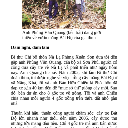
Anh Phùng Văn Quang (bên trái) đang giới
thiệu về vườn măng Bát Độ của gia đình
Dám nghĩ, dám làm
Bí thư Chi bộ thôn Nà Lạ Phùng Xuân Sơn đưa tôi đến
gặp anh Phùng Văn Quang, cán bộ xã Sơn Phú, người có
công đưa cây tre về Nà Lạ và phát triển như ngày hôm
nay. Anh Quang chia sẻ: Năm 2002, khi làm Bí thư Chi
đoàn thôn, tôi được nghe về việc trồng cây măng Bát Độ ở
xã Năng Khả, tôi và anh Bàn Hữu Chiêu là Phó thôn đã
đạp xe gần 40 km đến để “mục sở thị” giống cây mới. Sau
đó, bên dự án cho 8 gốc tre về trồng. Tôi và anh Chiêu
chia nhau mỗi người 4 gốc trồng trên thửa đất nhỏ gần
nhà.
Thuận khí hậu, thuận công người chăm sóc, cây tre Bát
Độ lớn nhanh như thổi, đến năm 2005, cây được thu
những lứa măng đầu tiên. Chỉ 4 gốc tre mà anh bán được