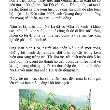
hơn 2 triệu đồng. Thấy thế, anh Quang đầu tư toàn bộ số
tiền mua 100 gốc tre Bát Độ về trồng. Đồng thời, cải tạo 1
ha đất trồng cà phê kém hiệu quả của gia đình để phủ toàn
bộ diện tích. Đến năm 2007, anh Quang được thu những
lứa măng đầu tiên, lãi hơn 30 triệu đồng.
Năm 2012, toàn thôn Nà Lạ đã có 70ha tre xanh rì khắp
các triền đồi, khe suối, kinh tế cũng từ đó đi lên, nhà trồng
nhiều có tới 4, 5 ha tre, nhà nào cũng lấy tre làm cây chủ
lực để phát triển kinh tế.
Ông Bàn Văn Hới, người dân thôn Nà Lạ là một trong
những hộ mạnh dạn chuyển đổi toàn bộ cây trồng kém
hiệu quả sang trồng tre. Từ 1ha tre, rồi phát triển đến 5 ha
như hôm nay, ông trở thành hộ dân trồng tre nhiều nhất và
là một trong những người có thu nhập ổn định nhất thôn
Nà Lạ với mức thu nhập 150 triệu đồng/năm.
“Cây tre nó hiền, chả cần chăm sóc, đến mùa là cầm gùi
lên cắt và bán thôi”, ông Hới bộc bạch.