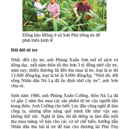
Đồng bào Mông ở xã Sơn Phú trồng tre để
phát triển kinh tế
Đổi đời từ tre
Nhắc đến cây tre, anh Phùng Xuân Sơn mở sổ sách và
dõng dạc, mỗi năm thôn tôi thu hơn 3 tỷ đồng nhờ cây tre,
năm nay, nhiều thương lái đến thu mua lá tre, loại lá to thì
13.000 đồng/kg, loại lá bé là 9.000 đồng/kg. “Nhờ đó, đời
sống Nhân dân Nà Lạ đã ổn định nhờ cây tre”, anh Sơn
chia sẻ.
Sinh năm 1986, anh Phùng Xuân Cường, thôn Nà Lạ đã
có gần 2 năm thu mua các sản phẩm từ tre của người dân
trong thôn. Anh Cường cho biết: Lúc đầu cũng nghĩ đi làm
công ty, nhưng tiềm năng quê mình lớn như vậy sao
không thử sức. Nghĩ là làm, tôi đã đứng ra làm đầu mối
thu mua măng về bán cho các cơ sở chế biến, hướng dẫn
Nhân dân thu hái lá tre để bán cho thương lái Phú Thọ