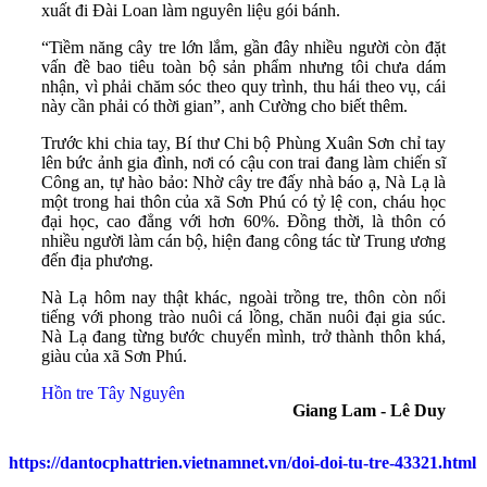
xuất đi Đài Loan làm nguyên liệu gói bánh.
“Tiềm năng cây tre lớn lắm, gần đây nhiều người còn đặt
vấn đề bao tiêu toàn bộ sản phẩm nhưng tôi chưa dám
nhận, vì phải chăm sóc theo quy trình, thu hái theo vụ, cái
này cần phải có thời gian”, anh Cường cho biết thêm.
Trước khi chia tay, Bí thư Chi bộ Phùng Xuân Sơn chỉ tay
lên bức ảnh gia đình, nơi có cậu con trai đang làm chiến sĩ
Công an, tự hào bảo: Nhờ cây tre đấy nhà báo ạ, Nà Lạ là
một trong hai thôn của xã Sơn Phú có tỷ lệ con, cháu học
đại học, cao đẳng với hơn 60%. Đồng thời, là thôn có
nhiều người làm cán bộ, hiện đang công tác từ Trung ương
đến địa phương.
Nà Lạ hôm nay thật khác, ngoài trồng tre, thôn còn nổi
tiếng với phong trào nuôi cá lồng, chăn nuôi đại gia súc.
Nà Lạ đang từng bước chuyển mình, trở thành thôn khá,
giàu của xã Sơn Phú.
Hồn tre Tây Nguyên
Giang Lam - Lê Duy
https://dantocphattrien.vietnamnet.vn/doi-doi-tu-tre-43321.html