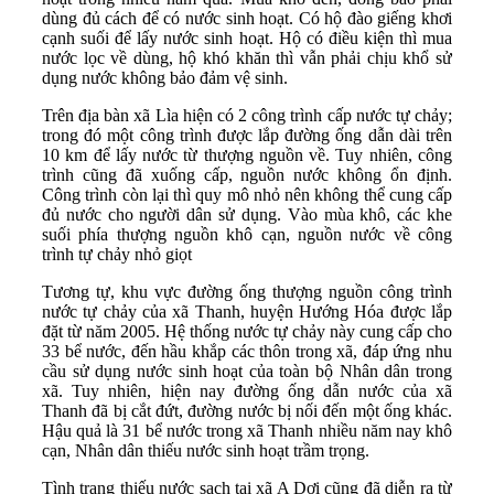
dùng đủ cách để có nước sinh hoạt. Có hộ đào giếng khơi
cạnh suối để lấy nước sinh hoạt. Hộ có điều kiện thì mua
nước lọc về dùng, hộ khó khăn thì vẫn phải chịu khổ sử
dụng nước không bảo đảm vệ sinh.
Trên địa bàn xã Lìa hiện có 2 công trình cấp nước tự chảy;
trong đó một công trình được lắp đường ống dẫn dài trên
10 km để lấy nước từ thượng nguồn về. Tuy nhiên, công
trình cũng đã xuống cấp, nguồn nước không ổn định.
Công trình còn lại thì quy mô nhỏ nên không thể cung cấp
đủ nước cho người dân sử dụng. Vào mùa khô, các khe
suối phía thượng nguồn khô cạn, nguồn nước về công
trình tự chảy nhỏ giọt
Tương tự, khu vực đường ống thượng nguồn công trình
nước tự chảy của xã Thanh, huyện Hướng Hóa được lắp
đặt từ năm 2005. Hệ thống nước tự chảy này cung cấp cho
33 bể nước, đến hầu khắp các thôn trong xã, đáp ứng nhu
cầu sử dụng nước sinh hoạt của toàn bộ Nhân dân trong
xã. Tuy nhiên, hiện nay đường ống dẫn nước của xã
Thanh đã bị cắt đứt, đường nước bị nối đến một ống khác.
Hậu quả là 31 bể nước trong xã Thanh nhiều năm nay khô
cạn, Nhân dân thiếu nước sinh hoạt trầm trọng.
Tình trạng thiếu nước sạch tại xã A Dơi cũng đã diễn ra từ