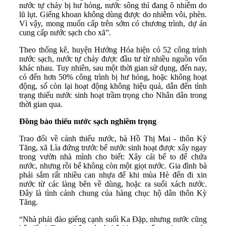
nước tự chảy bị hư hỏng, nước sông thì đang ô nhiễm do
lũ lụt. Giếng khoan không dùng được do nhiễm vôi, phèn.
Vì vậy, mong muốn cấp trên sớm có chương trình, dự án
cung cấp nước sạch cho xã”.
Theo thống kê, huyện Hướng Hóa hiện có 52 công trình
nước sạch, nước tự chảy được đầu tư từ nhiều nguồn vốn
khác nhau. Tuy nhiên, sau một thời gian sử dụng, đến nay,
có đến hơn 50% công trình bị hư hỏng, hoặc không hoạt
động, số còn lại hoạt động không hiệu quả, dẫn đến tình
trạng thiếu nước sinh hoạt trầm trọng cho Nhân dân trong
thời gian qua.
Đồng bào thiếu nước sạch nghiêm trọng
Trao đổi về cảnh thiếu nước, bà Hồ Thị Mai - thôn Kỳ
Tăng, xã Lìa đứng trước bể nước sinh hoạt được xây ngay
trong vườn nhà mình cho biết: Xây cái bể to để chứa
nước, nhưng rồi bể không còn một giọt nước. Gia đình bà
phải sắm rất nhiều can nhựa để khi mùa Hè đến đi xin
nước từ các làng bên về dùng, hoặc ra suối xách nước.
Đây là tình cảnh chung của hàng chục hộ dân thôn Kỳ
Tăng.
“Nhà phải đào giếng cạnh suối Ka Đặp, nhưng nước cũng