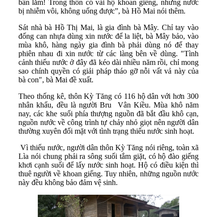
bẩn lắm! Trong thôn có vài hộ khoan giếng, nhưng nước
bị nhiễm vôi, không uống được”, bà Hồ Mai nói thêm.
Sát nhà bà Hồ Thị Mai, là gia đình bà Mây. Chỉ tay vào
đống can nhựa dùng xin nước để la liệt, bà Mây bảo, vào
mùa khô, hàng ngày gia đình bà phải dùng nó để thay
phiên nhau đi xin nước từ các làng bên về dùng. "Tình
cảnh thiếu nước ở đây đã kéo dài nhiều năm rồi, chỉ mong
sao chính quyền có giải pháp tháo gỡ nỗi vất vả này của
bà con", bà Mai đề xuất.
Theo thống kê, thôn Kỳ Tăng có 116 hộ dân với hơn 300
nhân khẩu, đều là người Bru Vân Kiều. Mùa khô năm
nay, các khe suối phía thượng nguồn đã bắt đầu khô cạn,
nguồn nước về công trình tự chảy nhỏ giọt nên người dân
thường xuyên đối mặt với tình trạng thiếu nước sinh hoạt.
Vì thiếu nước, người dân thôn Kỳ Tăng nói riêng, toàn xã
Lìa nói chung phải ra sông suối tắm giặt, có hộ đào giếng
khơi cạnh suối để lấy nước sinh hoạt. Hộ có điều kiện thì
thuê người về khoan giếng. Tuy nhiên, những nguồn nước
này đều không bảo đảm vệ sinh.