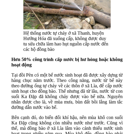
Hệ thống nước tự chảy ở xã Thanh, huyện
Hướng Hóa đã xuống cấp, không được duy
tu sửa chữa làm hao hụt nguồn cấp nước đến
các hộ đồng bào
Hơn 50% công trình cấp nước bị hư hỏng hoặc không
hoạt động
Tại đồi Pèn có một bể nước sinh hoạt đã được xây dựng từ
hàng chục năm trước. Theo công năng, nước từ bể này
theo đường ống tự chảy về các thôn ở xã Lìa, để cấp nước
sinh hoạt cho đồng bào. Thế nhưng đã từ lâu, nước từ con
suối Ka Đặp đã không chảy được vào bể nữa. Nguyên
nhân được cho là, về mùa mưa, bùn đất bồi lắng làm tắc
đường dẫn nước vào bể.
Bên cạnh đó, do biến đổi khí hậu, nên mùa khô con suối
Ka Đặp cũng không còn nhiều nước như trước. Cũng vì
thế, mà đồng bào ở xã Lìa lâm vào cảnh thiếu nước sinh
hoạt trong nhiều năm qua. Mùa khô đến, đồng bào phải