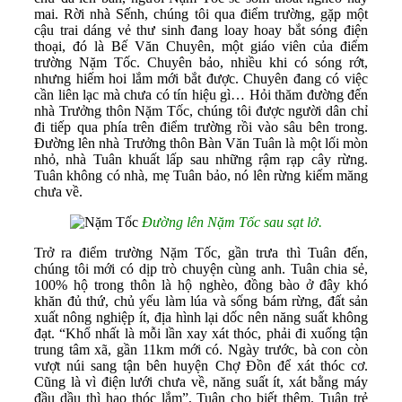
mai. Rời nhà Sếnh, chúng tôi qua điểm trường, gặp một
cậu trai dáng vẻ thư sinh đang loay hoay bắt sóng điện
thoại, đó là Bế Văn Chuyên, một giáo viên của điểm
trường Nặm Tốc. Chuyên bảo, nhiều khi có sóng rớt,
nhưng hiếm hoi lắm mới bắt được. Chuyên đang có việc
cần liên lạc mà chưa có tín hiệu gì… Hỏi thăm đường đến
nhà Trưởng thôn Nặm Tốc, chúng tôi được người dân chỉ
đi tiếp qua phía trên điểm trường rồi vào sâu bên trong.
Đường lên nhà Trưởng thôn Bàn Văn Tuân là một lối mòn
nhỏ, nhà Tuân khuất lấp sau những rậm rạp cây rừng.
Tuân không có nhà, mẹ Tuân bảo, nó lên rừng kiếm măng
chưa về.
Đường lên Nặm Tốc sau sạt lở.
Trở ra điểm trường Nặm Tốc, gần trưa thì Tuân đến,
chúng tôi mới có dịp trò chuyện cùng anh. Tuân chia sẻ,
100% hộ trong thôn là hộ nghèo, đồng bào ở đây khó
khăn đủ thứ, chủ yếu làm lúa và sống bám rừng, đất sản
xuất nông nghiệp ít, địa hình lại dốc nên năng suất không
đạt. “Khổ nhất là mỗi lần xay xát thóc, phải đi xuống tận
trung tâm xã, gần 11km mới có. Ngày trước, bà con còn
vượt núi sang tận bên huyện Chợ Đồn để xát thóc cơ.
Cũng là vì điện lưới chưa về, năng suất ít, xát bằng máy
đầu dầu thì hao thóc lắm”, Tuân cho biết thêm. Tuân trẻ