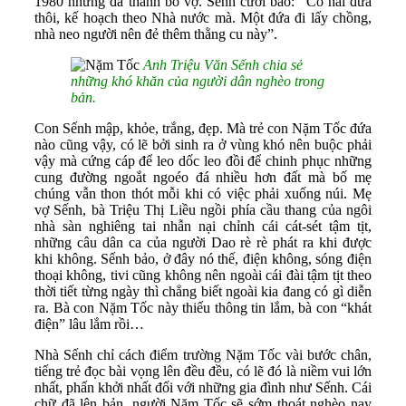
1980 nhưng đã thành bố vợ. Sếnh cười bảo: “Có hai đứa
thôi, kế hoạch theo Nhà nước mà. Một đứa đi lấy chồng,
nhà neo người nên đẻ thêm thằng cu này”.
Anh Triệu Văn Sếnh chia sẻ
những khó khăn của người dân nghèo trong
bản.
Con Sếnh mập, khỏe, trắng, đẹp. Mà trẻ con Nặm Tốc đứa
nào cũng vậy, có lẽ bởi sinh ra ở vùng khó nên buộc phải
vậy mà cứng cáp để leo dốc leo đồi để chinh phục những
cung đường ngoắt ngoéo đá nhiều hơn đất mà bố mẹ
chúng vẫn thon thót mỗi khi có việc phải xuống núi. Mẹ
vợ Sếnh, bà Triệu Thị Liều ngồi phía cầu thang của ngôi
nhà sàn nghiêng tai nhẫn nại chỉnh cái cát-sét tậm tịt,
những câu dân ca của người Dao rè rè phát ra khi được
khi không. Sếnh bảo, ở đây nó thế, điện không, sóng điện
thoại không, tivi cũng không nên ngoài cái đài tậm tịt theo
thời tiết từng ngày thì chẳng biết ngoài kia đang có gì diễn
ra. Bà con Nặm Tốc này thiếu thông tin lắm, bà con “khát
điện” lâu lắm rồi…
Nhà Sếnh chỉ cách điểm trường Nặm Tốc vài bước chân,
tiếng trẻ đọc bài vọng lên đều đều, có lẽ đó là niềm vui lớn
nhất, phấn khởi nhất đối với những gia đình như Sếnh. Cái
chữ đã lên bản, người Nặm Tốc sẽ sớm thoát nghèo nay