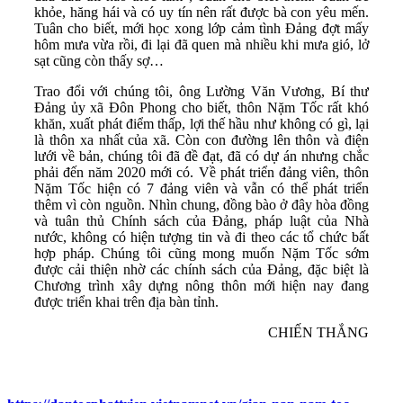
khỏe, hăng hái và có uy tín nên rất được bà con yêu mến.
Tuân cho biết, mới học xong lớp cảm tình Đảng đợt mấy
hôm mưa vừa rồi, đi lại đã quen mà nhiều khi mưa gió, lở
sạt cũng còn thấy sợ…
Trao đổi với chúng tôi, ông Lường Văn Vương, Bí thư
Đảng ủy xã Đôn Phong cho biết, thôn Nặm Tốc rất khó
khăn, xuất phát điểm thấp, lợi thế hầu như không có gì, lại
là thôn xa nhất của xã. Còn con đường lên thôn và điện
lưới về bản, chúng tôi đã đề đạt, đã có dự án nhưng chắc
phải đến năm 2020 mới có. Về phát triển đảng viên, thôn
Nặm Tốc hiện có 7 đảng viên và vẫn có thể phát triển
thêm vì còn nguồn. Nhìn chung, đồng bào ở đây hòa đồng
và tuân thủ Chính sách của Đảng, pháp luật của Nhà
nước, không có hiện tượng tin và đi theo các tổ chức bất
hợp pháp. Chúng tôi cũng mong muốn Nặm Tốc sớm
được cải thiện nhờ các chính sách của Đảng, đặc biệt là
Chương trình xây dựng nông thôn mới hiện nay đang
được triển khai trên địa bàn tỉnh.
CHIẾN THẮNG