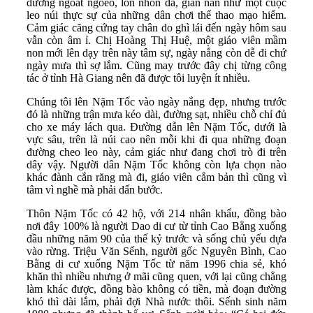
đường ngoắt ngoéo, lổn nhổn đá, gian nan như một cuộc
leo núi thực sự của những dân chơi thể thao mạo hiểm.
Cảm giác căng cứng tay chân do ghì lái đến ngày hôm sau
vẫn còn âm ỉ. Chị Hoàng Thị Huệ, một giáo viên mầm
non mới lên dạy trên này tâm sự, ngày nắng còn dễ đi chứ
ngày mưa thì sợ lắm. Cũng may trước đây chị từng công
tác ở tỉnh Hà Giang nên đã được tôi luyện ít nhiều.
Chúng tôi lên Nặm Tốc vào ngày nắng đẹp, nhưng trước
đó là những trận mưa kéo dài, đường sạt, nhiều chỗ chỉ đủ
cho xe máy lách qua. Đường dẫn lên Nặm Tốc, dưới là
vực sâu, trên là núi cao nên mỗi khi đi qua những đoạn
đường cheo leo này, cảm giác như đang chơi trò đi trên
dây vậy. Người dân Nặm Tốc không còn lựa chọn nào
khác đành cắn răng mà đi, giáo viên cắm bản thì cũng vì
tâm vì nghề mà phải dấn bước.
Thôn Nặm Tốc có 42 hộ, với 214 nhân khẩu, đồng bào
nơi đây 100% là người Dao di cư từ tỉnh Cao Bằng xuống
đầu những năm 90 của thế kỷ trước và sống chủ yếu dựa
vào rừng. Triệu Văn Sếnh, người gốc Nguyên Bình, Cao
Bằng di cư xuống Nặm Tốc từ năm 1996 chia sẻ, khó
khăn thì nhiều nhưng ở mãi cũng quen, với lại cũng chẳng
làm khác được, đồng bào không có tiền, mà đoạn đường
khó thì dài lắm, phải đợi Nhà nước thôi. Sếnh sinh năm