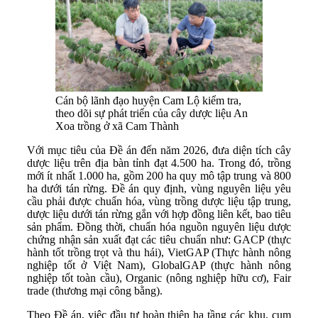
Cán bộ lãnh đạo huyện Cam Lộ kiểm tra,
theo dõi sự phát triển của cây dược liệu An
Xoa trồng ở xã Cam Thành
Với mục tiêu của Đề án đến năm 2026, đưa diện tích cây
dược liệu trên địa bàn tỉnh đạt 4.500 ha. Trong đó, trồng
mới ít nhất 1.000 ha, gồm 200 ha quy mô tập trung và 800
ha dưới tán rừng. Đề án quy định, vùng nguyên liệu yêu
cầu phải được chuẩn hóa, vùng trồng dược liệu tập trung,
dược liệu dưới tán rừng gắn với hợp đồng liên kết, bao tiêu
sản phẩm. Đồng thời, chuẩn hóa nguồn nguyên liệu dược
chứng nhận sản xuất đạt các tiêu chuẩn như: GACP (thực
hành tốt trồng trọt và thu hái), VietGAP (Thực hành nông
nghiệp tốt ở Việt Nam), GlobalGAP (thực hành nông
nghiệp tốt toàn cầu), Organic (nông nghiệp hữu cơ), Fair
trade (thương mại công bằng).
Theo Đề án, việc đầu tư hoàn thiện hạ tầng các khu, cụm