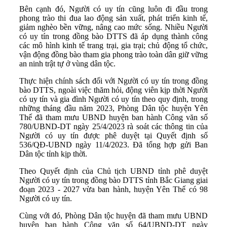
Bên cạnh đó, Người có uy tín cũng luôn đi đầu trong
phong trào thi đua lao động sản xuất, phát triển kinh tế,
giảm nghèo bền vững, nâng cao mức sống. Nhiều Người
có uy tín trong đồng bào DTTS đã áp dụng thành công
các mô hình kinh tế trang trại, gia trại; chủ động tổ chức,
vận động đồng bào tham gia phong trào toàn dân giữ vững
an ninh trật tự ở vùng dân tộc.
Thực hiện chính sách đối với Người có uy tín trong đồng
bào DTTS, ngoài việc thăm hỏi, động viên kịp thời Người
có uy tín và gia đình Người có uy tín theo quy định, trong
những tháng đầu năm 2023, Phòng Dân tộc huyện Yên
Thế đã tham mưu UBND huyện ban hành Công văn số
780/UBND-DT ngày 25/4/2023 rà soát các thông tin của
Người có uy tín được phê duyệt tại Quyết định số
536/QĐ-UBND ngày 11/4/2023. Đã tổng hợp gửi Ban
Dân tộc tỉnh kịp thời.
Theo Quyết định của Chủ tịch UBND tỉnh phê duyệt
Người có uy tín trong đồng bào DTTS tỉnh Bắc Giang giai
đoạn 2023 - 2027 vừa ban hành, huyện Yên Thế có 98
Người có uy tín.
Cùng với đó, Phòng Dân tộc huyện đã tham mưu UBND
huyện ban hành Công văn số 64/UBND-DT ngày