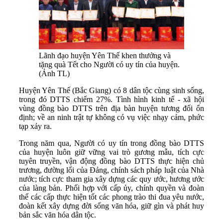
Lãnh đạo huyện Yên Thế khen thưởng và
tặng quà Tết cho Người có uy tín của huyện.
(Ảnh TL)
Huyện Yên Thế (Bắc Giang) có 8 dân tộc cùng sinh sống,
trong đó DTTS chiếm 27%. Tình hình kinh tế - xã hội
vùng đồng bào DTTS trên địa bàn huyện tương đối ổn
định; về an ninh trật tự không có vụ việc nhạy cảm, phức
tạp xảy ra.
Trong năm qua, Người có uy tín trong đồng bào DTTS
của huyện luôn giữ vững vai trò gương mẫu, tích cực
tuyên truyền, vận động đồng bào DTTS thực hiện chủ
trương, đường lối của Đảng, chính sách pháp luật của Nhà
nước; tích cực tham gia xây dựng các quy ước, hương ước
của làng bản. Phối hợp với cấp ủy, chính quyền và đoàn
thể các cấp thực hiện tốt các phong trào thi đua yêu nước,
đoàn kết xây dựng đời sống văn hóa, giữ gìn và phát huy
bản sắc văn hóa dân tộc.