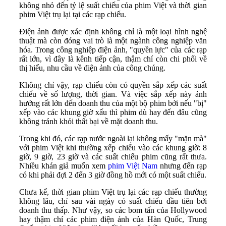
không nhỏ đến tỷ lệ suất chiếu của phim Việt và thời gian
phim Việt trụ lại tại các rạp chiếu.
Điện ảnh được xác định không chỉ là một loại hình nghệ
thuật mà còn đóng vai trò là một ngành công nghiệp văn
hóa. Trong công nghiệp điện ảnh, "quyền lực" của các rạp
rất lớn, vì đây là kênh tiếp cận, thậm chí còn chi phối về
thị hiếu, nhu cầu về điện ảnh của công chúng.
Không chỉ vậy, rạp chiếu còn có quyền sắp xếp các suất
chiếu về số lượng, thời gian. Và việc sắp xếp này ảnh
hưởng rất lớn đến doanh thu của một bộ phim bởi nếu "bị"
xếp vào các khung giờ xấu thì phim dù hay đến đâu cũng
không tránh khỏi thất bại về mặt doanh thu.
Trong khi đó, các rạp nước ngoài lại không mấy "mặn mà"
với phim Việt khi thường xếp chiếu vào các khung giờ: 8
giờ, 9 giờ, 23 giờ và các suất chiếu phim cũng rất thưa.
Nhiều khán giả muốn xem
phim Việt Nam
nhưng đến rạp
có khi phải đợi 2 đến 3 giờ đồng hồ mới có một suất chiếu.
Chưa kể, thời gian phim Việt trụ lại các rạp chiếu thường
không lâu, chỉ sau vài ngày có suất chiếu đầu tiên bởi
doanh thu thấp. Như vậy, so các bom tấn của Hollywood
hay thậm chí các phim điện ảnh của Hàn Quốc, Trung