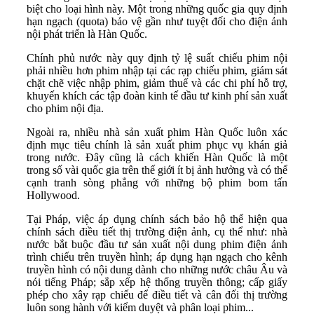
biệt cho loại hình này. Một trong những quốc gia quy định
hạn ngạch (quota) bảo vệ gần như tuyệt đối cho điện ảnh
nội phát triển là Hàn Quốc.
Chính phủ nước này quy định tỷ lệ suất chiếu phim nội
phải nhiều hơn phim nhập tại các rạp chiếu phim, giám sát
chặt chẽ việc nhập phim, giảm thuế và các chi phí hỗ trợ,
khuyến khích các tập đoàn kinh tế đầu tư kinh phí sản xuất
cho phim nội địa.
Ngoài ra, nhiều nhà sản xuất phim Hàn Quốc luôn xác
định mục tiêu chính là sản xuất phim phục vụ khán giả
trong nước. Đây cũng là cách khiến Hàn Quốc là một
trong số vài quốc gia trên thế giới ít bị ảnh hưởng và có thể
cạnh tranh sòng phẳng với những bộ phim bom tấn
Hollywood.
Tại Pháp, việc áp dụng chính sách bảo hộ thể hiện qua
chính sách điều tiết thị trường điện ảnh, cụ thể như: nhà
nước bắt buộc đầu tư sản xuất nội dung phim điện ảnh
trình chiếu trên truyền hình; áp dụng hạn ngạch cho kênh
truyền hình có nội dung dành cho những nước châu Âu và
nói tiếng Pháp; sắp xếp hệ thống truyền thông; cấp giấy
phép cho xây rạp chiếu để điều tiết và cân đối thị trường
luôn song hành với kiểm duyệt và phân loại phim...