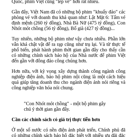
Quốc, phim Việt cũng "lép vế" hơn rất nhiều.
Gần đây, Việt Nam đã có những bộ phim "khuấy đảo" các
phòng vé với doanh thu khả quan như: Lật Mặt 6: Tấm vé
định mệnh (260 tỷ đồng), Nhà Bà Nữ (475 tỷ đồng), Con
Nhót mót chồng (56 tỷ đồng), Bố già (427 tỷ đồng)...
Tuy nhiên, những bộ phim như vậy chưa nhiều. Phần lớn
vẫn khá chật vật để ra rạp cũng như trụ lại. Và từ thực tế
phổ biến, phát hành phim thời gian gần đây cho thấy cần
có những chính sách bảo hộ của Nhà nước để phim Việt
đến gần với đông đảo công chúng hơn.
Hơn nữa, với kỳ vọng xây dựng thành công ngành công
nghiệp điện ảnh, bảo hộ phim nội cũng là một cách hiệu
quả giúp tăng doanh thu cho ngành điện ảnh nói riêng và
công nghiệp văn hóa nói chung.
"Con Nhót mót chồng" - một bộ phim gây
chú ý thời gian gần đây.
Cần các chính sách có giá trị thực tiễn hơn
Ở một số nước có nền điện ảnh phát triển, Chính phủ đã
có những chính sách bảo hộ đặc biệt với nhiều ưu đãi đặc