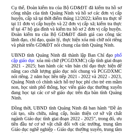
Cụ thể, Đoàn kiểm tra của Bộ GD&ĐT đã kiểm tra hồ sơ
công nhận của tỉnh Quảng Ninh và hồ sơ các đơn vị cấp
huyện, cấp xã tại thời điểm tháng 12/2022; kiểm tra thực tế
tại 11 đơn vị cấp huyện và 22 đơn vị cấp xã; kiểm tra thực
tế tại 47 hộ gia đình và kiểm tra hồ sơ 2 đơn vị cấp huyện.
Đoàn kiểm tra của Bộ GD&ĐT đánh giá cao công tác
lãnh đạo, chỉ đạo, quản lý, thực hiện xóa mù chữ nói riêng
và phát triển GD&ĐT nói chung của tỉnh Quảng Ninh.
UBND tỉnh Quảng Ninh đã thành lập Ban Chỉ đạo
phổ
cập giáo dục
xóa mù chữ (PCGDXMC) cấp tỉnh giai đoạn
2021 - 2025; ban hành các văn bản chỉ đạo thực hiện để
nâng cao chất lượng giáo dục nói chung và PCGDXMC
nói riêng. 2 năm học liên tiếp 2021 - 2022 và 2022 - 2023,
Quảng Ninh có chính sách hỗ trợ học phí cho trẻ em mầm
non, học sinh phổ thông, học viên giáo dục thường xuyên
đang học tại các cơ sở giáo dục trên địa bàn tỉnh Quảng
Ninh.
Đồng thời, UBND tỉnh Quảng Ninh đã ban hành “Đề án
cải tạo, sửa chữa, nâng cấp, hoàn thiện cơ sở vật chất
ngành Giáo dục tỉnh giai đoạn 2022 - 2025”, trong đó, ưu
tiên đầu tư cơ sở vật chất đối với các trường, trung tâm
Giáo dục nghề nghiệp - Giáo dục thường xuyên, trung tâm