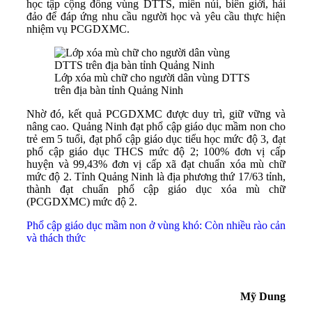
học tập cộng đồng vùng DTTS, miền núi, biên giới, hải
đảo để đáp ứng nhu cầu người học và yêu cầu thực hiện
nhiệm vụ PCGDXMC.
Lớp xóa mù chữ cho người dân vùng DTTS
trên địa bàn tỉnh Quảng Ninh
Nhờ đó, kết quả PCGDXMC được duy trì, giữ vững và
nâng cao. Quảng Ninh đạt phổ cập giáo dục mầm non cho
trẻ em 5 tuổi, đạt phổ cập giáo dục tiểu học mức độ 3, đạt
phổ cập giáo dục THCS mức độ 2; 100% đơn vị cấp
huyện và 99,43% đơn vị cấp xã đạt chuẩn xóa mù chữ
mức độ 2. Tỉnh Quảng Ninh là địa phương thứ 17/63 tỉnh,
thành đạt chuẩn phổ cập giáo dục xóa mù chữ
(PCGDXMC) mức độ 2.
Phổ cập giáo dục mầm non ở vùng khó: Còn nhiều rào cản
và thách thức
Mỹ Dung