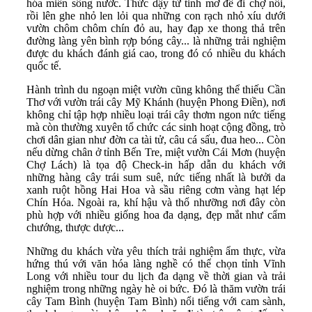
hóa miền sông nước. Thức dậy từ tinh mơ để đi chợ nổi,
rồi lên ghe nhỏ len lỏi qua những con rạch nhỏ xíu dưới
vườn chôm chôm chín đỏ au, hay đạp xe thong thả trên
đường làng yên bình rợp bóng cây... là những trải nghiệm
được du khách đánh giá cao, trong đó có nhiều du khách
quốc tế.
Hành trình du ngoạn miệt vườn cũng không thể thiếu Cần
Thơ với vườn trái cây Mỹ Khánh (huyện Phong Điền), nơi
không chỉ tập hợp nhiều loại trái cây thơm ngon nức tiếng
mà còn thường xuyên tổ chức các sinh hoạt cộng đồng, trò
chơi dân gian như đờn ca tài tử, câu cá sấu, đua heo... Còn
nếu dừng chân ở tỉnh Bến Tre, miệt vườn Cái Mơn (huyện
Chợ Lách) là tọa độ Check-in hấp dẫn du khách với
những hàng cây trái sum suê, nức tiếng nhất là bưởi da
xanh ruột hồng Hai Hoa và sầu riêng cơm vàng hạt lép
Chín Hóa. Ngoài ra, khí hậu và thổ nhưỡng nơi đây còn
phù hợp với nhiều giống hoa đa dạng, đẹp mắt như cẩm
chướng, thược dược...
Những du khách vừa yêu thích trải nghiệm ẩm thực, vừa
hứng thú với văn hóa làng nghề có thể chọn tỉnh Vĩnh
Long với nhiều tour du lịch đa dạng về thời gian và trải
nghiệm trong những ngày hè oi bức. Đó là thăm vườn trái
cây Tam Bình (huyện Tam Bình) nổi tiếng với cam sành,