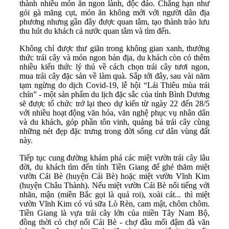
thành nhiều món ăn ngon lành, độc đáo. Chẳng hạn như
gỏi gà măng cụt, món ăn không mới với người dân địa
phương nhưng gần đây được quan tâm, tạo thành trào lưu
thu hút du khách cả nước quan tâm và tìm đến.
Không chỉ được thư giãn trong không gian xanh, thưởng
thức trái cây và món ngon bản địa, du khách còn có thêm
nhiều kiến thức lý thú về cách chọn trái cây tươi ngon,
mua trái cây đặc sản về làm quà. Sắp tới đây, sau vài năm
tạm ngừng do dịch Covid-19, lễ hội “Lái Thiêu mùa trái
chín” - một sản phẩm du lịch đặc sắc của tỉnh Bình Dương
sẽ được tổ chức trở lại theo dự kiến từ ngày 22 đến 28/5
với nhiều hoạt động văn hóa, văn nghệ phục vụ nhân dân
và du khách, góp phần tôn vinh, quảng bá trái cây cùng
những nét đẹp đặc trưng trong đời sống cư dân vùng đất
này.
Tiếp tục cung đường khám phá các miệt vườn trái cây lâu
đời, du khách tìm đến tỉnh Tiền Giang để ghé thăm miệt
vườn Cái Bè (huyện Cái Bè) hoặc miệt vườn Vĩnh Kim
(huyện Châu Thành). Nếu miệt vườn Cái Bè nổi tiếng với
nhãn, mận (miền Bắc gọi là quả roi), xoài cát... thì miệt
vườn Vĩnh Kim có vú sữa Lò Rèn, cam mật, chôm chôm.
Tiền Giang là vựa trái cây lớn của miền Tây Nam Bộ,
đồng thời có chợ nổi Cái Bè - chợ đầu mối đậm đà văn