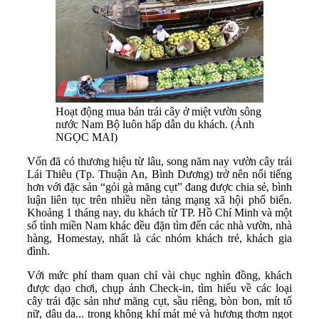
Hoạt động mua bán trái cây ở miệt vườn sông
nước Nam Bộ luôn hấp dẫn du khách. (Ảnh
NGỌC MAI)
Vốn đã có thương hiệu từ lâu, song năm nay vườn cây trái
Lái Thiêu (Tp. Thuận An, Bình Dương) trở nên nổi tiếng
hơn với đặc sản “gỏi gà măng cụt” đang được chia sẻ, bình
luận liên tục trên nhiều nền tảng mạng xã hội phổ biến.
Khoảng 1 tháng nay, du khách từ TP. Hồ Chí Minh và một
số tỉnh miền Nam khác đều đặn tìm đến các nhà vườn, nhà
hàng, Homestay, nhất là các nhóm khách trẻ, khách gia
đình.
Với mức phí tham quan chỉ vài chục nghìn đồng, khách
được dạo chơi, chụp ảnh Check-in, tìm hiểu về các loại
cây trái đặc sản như măng cụt, sầu riêng, bòn bon, mít tố
nữ, dâu da... trong không khí mát mẻ và hương thơm ngọt