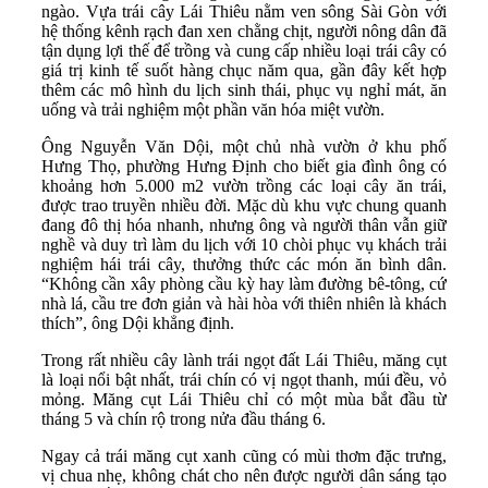
ngào. Vựa trái cây Lái Thiêu nằm ven sông Sài Gòn với
hệ thống kênh rạch đan xen chằng chịt, người nông dân đã
tận dụng lợi thế để trồng và cung cấp nhiều loại trái cây có
giá trị kinh tế suốt hàng chục năm qua, gần đây kết hợp
thêm các mô hình du lịch sinh thái, phục vụ nghỉ mát, ăn
uống và trải nghiệm một phần văn hóa miệt vườn.
Ông Nguyễn Văn Dội, một chủ nhà vườn ở khu phố
Hưng Thọ, phường Hưng Định cho biết gia đình ông có
khoảng hơn 5.000 m2 vườn trồng các loại cây ăn trái,
được trao truyền nhiều đời. Mặc dù khu vực chung quanh
đang đô thị hóa nhanh, nhưng ông và người thân vẫn giữ
nghề và duy trì làm du lịch với 10 chòi phục vụ khách trải
nghiệm hái trái cây, thưởng thức các món ăn bình dân.
“Không cần xây phòng cầu kỳ hay làm đường bê-tông, cứ
nhà lá, cầu tre đơn giản và hài hòa với thiên nhiên là khách
thích”, ông Dội khẳng định.
Trong rất nhiều cây lành trái ngọt đất Lái Thiêu, măng cụt
là loại nổi bật nhất, trái chín có vị ngọt thanh, múi đều, vỏ
mỏng. Măng cụt Lái Thiêu chỉ có một mùa bắt đầu từ
tháng 5 và chín rộ trong nửa đầu tháng 6.
Ngay cả trái măng cụt xanh cũng có mùi thơm đặc trưng,
vị chua nhẹ, không chát cho nên được người dân sáng tạo