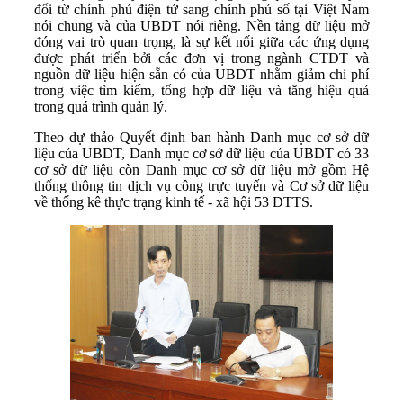
đổi từ chính phủ điện tử sang chính phủ số tại Việt Nam
nói chung và của UBDT nói riêng. Nền tảng dữ liệu mở
đóng vai trò quan trọng, là sự kết nối giữa các ứng dụng
được phát triển bởi các đơn vị trong ngành CTDT và
nguồn dữ liệu hiện sẵn có của UBDT nhằm giảm chi phí
trong việc tìm kiếm, tổng hợp dữ liệu và tăng hiệu quả
trong quá trình quản lý.
Theo dự thảo Quyết định ban hành Danh mục cơ sở dữ
liệu của UBDT, Danh mục cơ sở dữ liệu của UBDT có 33
cơ sở dữ liệu còn Danh mục cơ sở dữ liệu mở gồm Hệ
thống thông tin dịch vụ công trực tuyến và Cơ sở dữ liệu
về thống kê thực trạng kinh tế - xã hội 53 DTTS.