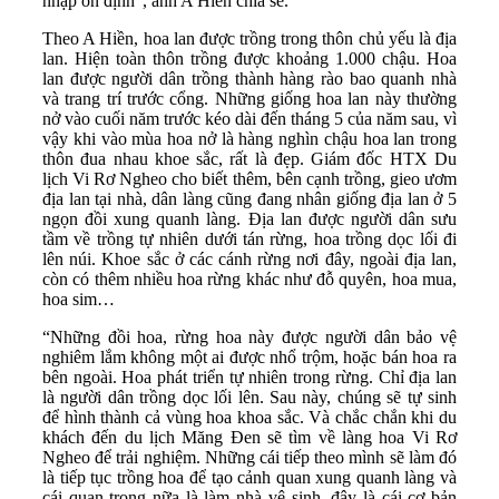
nhập ổn định”, anh A Hiền chia sẻ.
Theo A Hiền, hoa lan được trồng trong thôn chủ yếu là địa
lan. Hiện toàn thôn trồng được khoảng 1.000 chậu. Hoa
lan được người dân trồng thành hàng rào bao quanh nhà
và trang trí trước cổng. Những giống hoa lan này thường
nở vào cuối năm trước kéo dài đến tháng 5 của năm sau, vì
vậy khi vào mùa hoa nở là hàng nghìn chậu hoa lan trong
thôn đua nhau khoe sắc, rất là đẹp. Giám đốc HTX Du
lịch Vi Rơ Ngheo cho biết thêm, bên cạnh trồng, gieo ươm
địa lan tại nhà, dân làng cũng đang nhân giống địa lan ở 5
ngọn đồi xung quanh làng. Địa lan được người dân sưu
tầm về trồng tự nhiên dưới tán rừng, hoa trồng dọc lối đi
lên núi. Khoe sắc ở các cánh rừng nơi đây, ngoài địa lan,
còn có thêm nhiều hoa rừng khác như đỗ quyên, hoa mua,
hoa sim…
“Những đồi hoa, rừng hoa này được người dân bảo vệ
nghiêm lắm không một ai được nhổ trộm, hoặc bán hoa ra
bên ngoài. Hoa phát triển tự nhiên trong rừng. Chỉ địa lan
là người dân trồng dọc lối lên. Sau này, chúng sẽ tự sinh
để hình thành cả vùng hoa khoa sắc. Và chắc chắn khi du
khách đến du lịch Măng Đen sẽ tìm về làng hoa Vi Rơ
Ngheo để trải nghiệm. Những cái tiếp theo mình sẽ làm đó
là tiếp tục trồng hoa để tạo cảnh quan xung quanh làng và
cái quan trọng nữa là làm nhà vệ sinh, đây là cái cơ bản