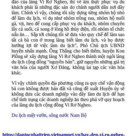
đáo của làng Vi Rơ Ngheo, thì về ẩm thực phục vụ du
khách phải là những đặc sản do chính người dân nơi đây
làm. Chính vì vậy, chúng tôi xây dựng từng nhóm hộ nhỏ
để làm du lịch, ví dụ như nhóm trồng rau, nhóm hộ nuôi
gà, vịt, heo để cung cấp phục vụ du khách, nhóm chuyên
lấy cá suối, cá song ở lòng hồ thủy điện, rồi nhóm tổ chức
nấu ăn… Sắp tới chúng tôi sẽ đưa vào quy chế để làm sao
tất cả bà con ở trong làng biết làm du lịch, và họ được
hưởng lợi từ việc làm du lịch”, Phó Chủ tịch UBND
huyện nhấn mạnh. Ông Thắng cho biết thêm, huyện Kon
Plông sẽ xây dựng làng Vi Rơ Ngheo thành một ngôi làng
du lịch cộng đồng “nguyên bản”, giữ nguyên những giá trị
văn hóa của người Xơ Đăng, không lai tạp các văn hóa
khác.
Vì vậy chính quyền địa phương cũng ra quy chế vận động
bà con không được bán đất và cũng đề xuất Huyện ủy sẽ
không đưa các doanh nghiệp vào đây làm du lịch để hạn
chế tình trạng các doanh nghiệp ăn theo phá vỡ quy hoạch
của làng du lịch cộng đồng Vi Rơ Ngheo.
Du lịch miệt vườn, sông nước Nam Bộ
https://dantocphattrien.vietnamnet.vn/hay-den-vi-ro-ngheo-