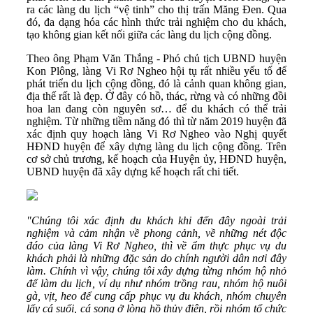
ra các làng du lịch “vệ tinh” cho thị trấn Măng Đen. Qua
đó, đa dạng hóa các hình thức trải nghiệm cho du khách,
tạo không gian kết nối giữa các làng du lịch cộng đồng.
Theo ông Phạm Văn Thắng - Phó chủ tịch UBND huyện
Kon Plông, làng Vi Rơ Ngheo hội tụ rất nhiều yếu tố để
phát triển du lịch cộng đồng, đó là cảnh quan không gian,
địa thế rất là đẹp. Ở đây có hồ, thác, rừng và có những đồi
hoa lan đang còn nguyên sơ… để du khách có thể trải
nghiệm. Từ những tiềm năng đó thì từ năm 2019 huyện đã
xác định quy hoạch làng Vi Rơ Ngheo vào Nghị quyết
HĐND huyện để xây dựng làng du lịch cộng đồng. Trên
cơ sở chủ trương, kế hoạch của Huyện ủy, HĐND huyện,
UBND huyện đã xây dựng kế hoạch rất chi tiết.
"Chúng tôi xác định du khách khi đến đây ngoài trải
nghiệm và cảm nhận về phong cảnh, về những nét độc
đáo của làng Vi Rơ Ngheo, thì về ẩm thực phục vụ du
khách phải là những đặc sản do chính người dân nơi đây
làm. Chính vì vậy, chúng tôi xây dựng từng nhóm hộ nhỏ
để làm du lịch, ví dụ như nhóm trồng rau, nhóm hộ nuôi
gà, vịt, heo để cung cấp phục vụ du khách, nhóm chuyên
lấy cá suối, cá song ở lòng hồ thủy điện, rồi nhóm tổ chức