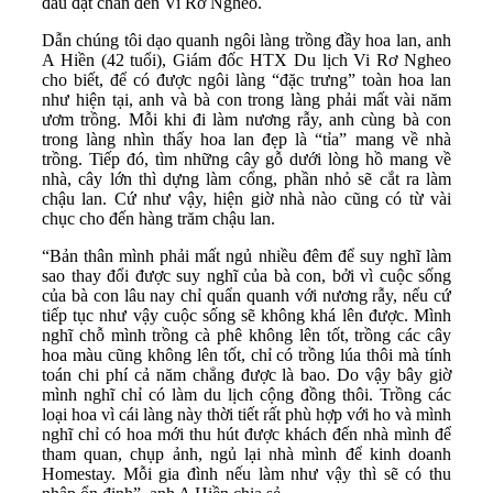
đầu đặt chân đến Vi Rơ Ngheo.
Dẫn chúng tôi dạo quanh ngôi làng trồng đầy hoa lan, anh
A Hiền (42 tuổi), Giám đốc HTX Du lịch Vi Rơ Ngheo
cho biết, để có được ngôi làng “đặc trưng” toàn hoa lan
như hiện tại, anh và bà con trong làng phải mất vài năm
ươm trồng. Mỗi khi đi làm nương rẫy, anh cùng bà con
trong làng nhìn thấy hoa lan đẹp là “tỉa” mang về nhà
trồng. Tiếp đó, tìm những cây gỗ dưới lòng hồ mang về
nhà, cây lớn thì dựng làm cổng, phần nhỏ sẽ cắt ra làm
chậu lan. Cứ như vậy, hiện giờ nhà nào cũng có từ vài
chục cho đến hàng trăm chậu lan.
“Bản thân mình phải mất ngủ nhiều đêm để suy nghĩ làm
sao thay đổi được suy nghĩ của bà con, bởi vì cuộc sống
của bà con lâu nay chỉ quẩn quanh với nương rẫy, nếu cứ
tiếp tục như vậy cuộc sống sẽ không khá lên được. Mình
nghĩ chỗ mình trồng cà phê không lên tốt, trồng các cây
hoa màu cũng không lên tốt, chỉ có trồng lúa thôi mà tính
toán chi phí cả năm chẳng được là bao. Do vậy bây giờ
mình nghĩ chỉ có làm du lịch cộng đồng thôi. Trồng các
loại hoa vì cái làng này thời tiết rất phù hợp với ho và mình
nghĩ chỉ có hoa mới thu hút được khách đến nhà mình để
tham quan, chụp ảnh, ngủ lại nhà mình để kinh doanh
Homestay. Mỗi gia đình nếu làm như vậy thì sẽ có thu