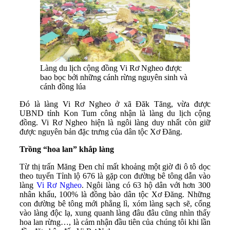
Làng du lịch cộng đồng Vi Rơ Ngheo được
bao bọc bởi những cánh rừng nguyên sinh và
cánh đồng lúa
Đó là làng Vi Rơ Ngheo ở xã Đăk Tăng, vừa được
UBND tỉnh Kon Tum công nhận là làng du lịch cộng
đồng. Vi Rơ Ngheo hiện là ngôi làng duy nhất còn giữ
được nguyên bản đặc trưng của dân tộc Xơ Đăng.
Trồng “hoa lan” khắp làng
Từ thị trấn Măng Đen chỉ mất khoảng một giờ đi ô tô dọc
theo tuyến Tỉnh lộ 676 là gặp con đường bê tông dẫn vào
làng
Vi Rơ Ngheo
. Ngôi làng có 63 hộ dân với hơn 300
nhân khẩu, 100% là đồng bào dân tộc Xơ Đăng. Những
con đường bê tông mới phẳng lì, xóm làng sạch sẽ, cổng
vào làng độc lạ, xung quanh làng đâu đâu cũng nhìn thấy
hoa lan rừng…, là cảm nhận đầu tiên của chúng tôi khi lần