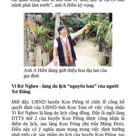
mình phải làm trước”, anh A Hiền kỳ vọng.
Anh A Hiên đang giới thiệu hoa địa lan của
gia đình
Vi Rơ Ngheo - làng du lịch “nguyên bản” của người
Xơ Đăng
Mới đây, UBND huyện Kon Plông tổ chức lễ công bố
quyết định của UBND tỉnh Kon Tum về việc công nhận
Vi Rơ Ngheo là làng du lịch cộng đồng. Đây là ngôi làng
DTTS thứ 2 của huyện Kon Plông được công nhận là
điểm du lịch, sau làng Kon Pring (thị trấn Măng Đen).
Điều này có ý nghĩa quan trọng trong việc định hướng
phát triển các sản phẩm du lịch của huyện Kon Plông, tạo