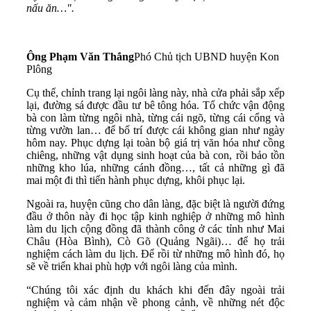
nấu ăn…".
Ông Phạm Văn Thắng
Phó Chủ tịch UBND huyện Kon
Plông
Cụ thể, chỉnh trang lại ngôi làng này, nhà cửa phải sắp xếp
lại, đường sá được đầu tư bê tông hóa. Tổ chức vận động
bà con làm từng ngôi nhà, từng cái ngõ, từng cái cổng và
từng vườn lan… để bố trí được cái không gian như ngày
hôm nay. Phục dựng lại toàn bộ giá trị văn hóa như cồng
chiêng, những vật dụng sinh hoạt của bà con, rồi bảo tồn
những kho lúa, những cánh đồng…, tất cả những gì đã
mai một đi thì tiến hành phục dựng, khôi phục lại.
Ngoài ra, huyện cũng cho dân làng, đặc biệt là người đứng
đầu ở thôn này đi học tập kinh nghiệp ở những mô hình
làm du lịch cộng đồng đã thành công ở các tỉnh như Mai
Châu (Hòa Bình), Cò Gõ (Quảng Ngãi)… để họ trải
nghiệm cách làm du lịch. Để rồi từ những mô hình đó, họ
sẽ về triển khai phù hợp với ngôi làng của mình.
“Chúng tôi xác định du khách khi đến đây ngoài trải
nghiệm và cảm nhận về phong cảnh, về những nét độc