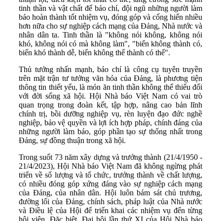
tinh thần và vật chất để báo chí, đội ngũ những người làm
báo hoàn thành tốt nhiệm vụ, đóng góp và cống hiến nhiều
hơn nữa cho sự nghiệp cách mạng của Đảng, Nhà nước và
nhân dân ta. Tinh thần là "không nói không, không nói
khó, không nói có mà không làm", "biến không thành có,
biến khó thành dễ, biến không thể thành có thể".
Thủ tướng nhấn mạnh, báo chí là công cụ tuyên truyền
trên mặt trận tư tưởng văn hóa của Đảng, là phương tiện
thông tin thiết yếu, là món ăn tinh thần không thể thiếu đối
với đời sống xã hội. Hội Nhà báo Việt Nam có vai trò
quan trọng trong đoàn kết, tập hợp, nâng cao bản lĩnh
chính trị, bồi dưỡng nghiệp vụ, rèn luyện đạo đức nghề
nghiệp, bảo vệ quyền và lợi ích hợp pháp, chính đáng của
những người làm báo, góp phần tạo sự thống nhất trong
Đảng, sự đồng thuận trong xã hội.
Trong suốt 73 năm xây dựng và trưởng thành (21/4/1950 -
21/4/2023), Hội Nhà báo Việt Nam đã không ngừng phát
triển về số lượng và tổ chức, trưởng thành về chất lượng,
có nhiều đóng góp xứng đáng vào sự nghiệp cách mạng
của Đảng, của nhân dân. Hội luôn bám sát chủ trương,
đường lối của Đảng, chính sách, pháp luật của Nhà nước
và Điều lệ của Hội để triển khai các nhiệm vụ đến từng
hội viên. Đặc biệt, Đại hội lần thứ XI của Hội Nhà báo