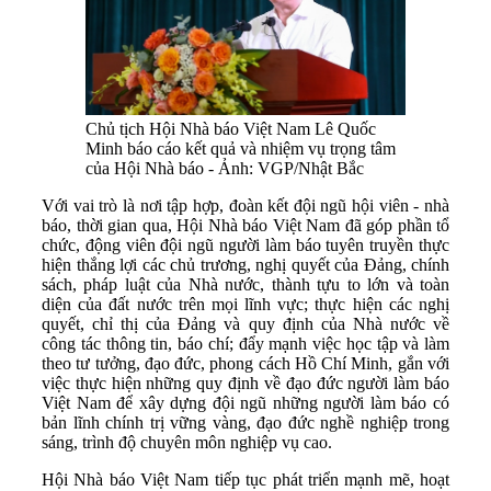
Chủ tịch Hội Nhà báo Việt Nam Lê Quốc
Minh báo cáo kết quả và nhiệm vụ trọng tâm
của Hội Nhà báo - Ảnh: VGP/Nhật Bắc
Với vai trò là nơi tập hợp, đoàn kết đội ngũ hội viên - nhà
báo, thời gian qua, Hội Nhà báo Việt Nam đã góp phần tổ
chức, động viên đội ngũ người làm báo tuyên truyền thực
hiện thắng lợi các chủ trương, nghị quyết của Đảng, chính
sách, pháp luật của Nhà nước, thành tựu to lớn và toàn
diện của đất nước trên mọi lĩnh vực; thực hiện các nghị
quyết, chỉ thị của Đảng và quy định của Nhà nước về
công tác thông tin, báo chí; đẩy mạnh việc học tập và làm
theo tư tưởng, đạo đức, phong cách Hồ Chí Minh, gắn với
việc thực hiện những quy định về đạo đức người làm báo
Việt Nam để xây dựng đội ngũ những người làm báo có
bản lĩnh chính trị vững vàng, đạo đức nghề nghiệp trong
sáng, trình độ chuyên môn nghiệp vụ cao.
Hội Nhà báo Việt Nam tiếp tục phát triển mạnh mẽ, hoạt