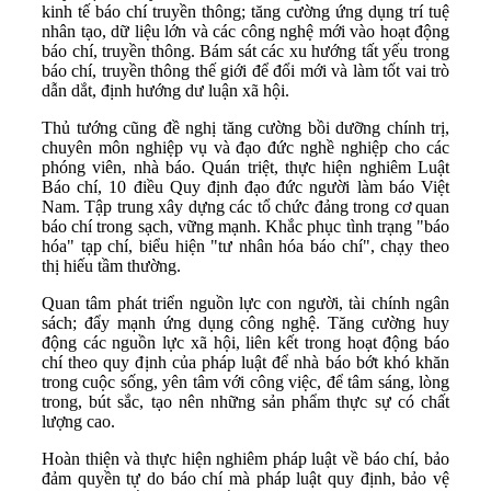
kinh tế báo chí truyền thông; tăng cường ứng dụng trí tuệ
nhân tạo, dữ liệu lớn và các công nghệ mới vào hoạt động
báo chí, truyền thông. Bám sát các xu hướng tất yếu trong
báo chí, truyền thông thế giới để đổi mới và làm tốt vai trò
dẫn dắt, định hướng dư luận xã hội.
Thủ tướng cũng đề nghị tăng cường bồi dưỡng chính trị,
chuyên môn nghiệp vụ và đạo đức nghề nghiệp cho các
phóng viên, nhà báo. Quán triệt, thực hiện nghiêm Luật
Báo chí, 10 điều Quy định đạo đức người làm báo Việt
Nam. Tập trung xây dựng các tổ chức đảng trong cơ quan
báo chí trong sạch, vững mạnh. Khắc phục tình trạng "báo
hóa" tạp chí, biểu hiện "tư nhân hóa báo chí", chạy theo
thị hiếu tầm thường.
Quan tâm phát triển nguồn lực con người, tài chính ngân
sách; đẩy mạnh ứng dụng công nghệ. Tăng cường huy
động các nguồn lực xã hội, liên kết trong hoạt động báo
chí theo quy định của pháp luật để nhà báo bớt khó khăn
trong cuộc sống, yên tâm với công việc, để tâm sáng, lòng
trong, bút sắc, tạo nên những sản phẩm thực sự có chất
lượng cao.
Hoàn thiện và thực hiện nghiêm pháp luật về báo chí, bảo
đảm quyền tự do báo chí mà pháp luật quy định, bảo vệ