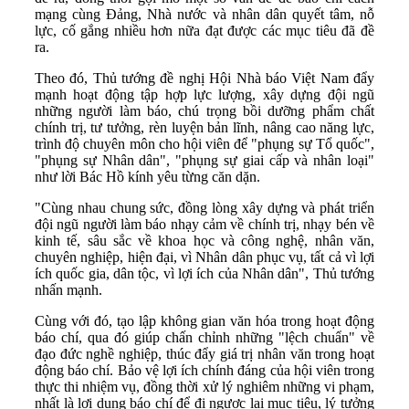
mạng cùng Đảng, Nhà nước và nhân dân quyết tâm, nỗ
lực, cố gắng nhiều hơn nữa đạt được các mục tiêu đã đề
ra.
Theo đó, Thủ tướng đề nghị Hội Nhà báo Việt Nam đẩy
mạnh hoạt động tập hợp lực lượng, xây dựng đội ngũ
những người làm báo, chú trọng bồi dưỡng phẩm chất
chính trị, tư tưởng, rèn luyện bản lĩnh, nâng cao năng lực,
trình độ chuyên môn cho hội viên để "phụng sự Tổ quốc",
"phụng sự Nhân dân", "phụng sự giai cấp và nhân loại"
như lời Bác Hồ kính yêu từng căn dặn.
"Cùng nhau chung sức, đồng lòng xây dựng và phát triển
đội ngũ người làm báo nhạy cảm về chính trị, nhạy bén về
kinh tế, sâu sắc về khoa học và công nghệ, nhân văn,
chuyên nghiệp, hiện đại, vì Nhân dân phục vụ, tất cả vì lợi
ích quốc gia, dân tộc, vì lợi ích của Nhân dân", Thủ tướng
nhấn mạnh.
Cùng với đó, tạo lập không gian văn hóa trong hoạt động
báo chí, qua đó giúp chấn chỉnh những "lệch chuẩn" về
đạo đức nghề nghiệp, thúc đẩy giá trị nhân văn trong hoạt
động báo chí. Bảo vệ lợi ích chính đáng của hội viên trong
thực thi nhiệm vụ, đồng thời xử lý nghiêm những vi phạm,
nhất là lợi dụng báo chí để đi ngược lại mục tiêu, lý tưởng