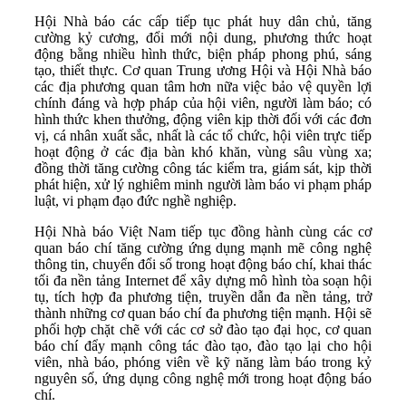
Hội Nhà báo các cấp tiếp tục phát huy dân chủ, tăng
cường kỷ cương, đổi mới nội dung, phương thức hoạt
động bằng nhiều hình thức, biện pháp phong phú, sáng
tạo, thiết thực. Cơ quan Trung ương Hội và Hội Nhà báo
các địa phương quan tâm hơn nữa việc bảo vệ quyền lợi
chính đáng và hợp pháp của hội viên, người làm báo; có
hình thức khen thưởng, động viên kịp thời đối với các đơn
vị, cá nhân xuất sắc, nhất là các tổ chức, hội viên trực tiếp
hoạt động ở các địa bàn khó khăn, vùng sâu vùng xa;
đồng thời tăng cường công tác kiểm tra, giám sát, kịp thời
phát hiện, xử lý nghiêm minh người làm báo vi phạm pháp
luật, vi phạm đạo đức nghề nghiệp.
Hội Nhà báo Việt Nam tiếp tục đồng hành cùng các cơ
quan báo chí tăng cường ứng dụng mạnh mẽ công nghệ
thông tin, chuyển đổi số trong hoạt động báo chí, khai thác
tối đa nền tảng Internet để xây dựng mô hình tòa soạn hội
tụ, tích hợp đa phương tiện, truyền dẫn đa nền tảng, trở
thành những cơ quan báo chí đa phương tiện mạnh. Hội sẽ
phối hợp chặt chẽ với các cơ sở đào tạo đại học, cơ quan
báo chí đẩy mạnh công tác đào tạo, đào tạo lại cho hội
viên, nhà báo, phóng viên về kỹ năng làm báo trong kỷ
nguyên số, ứng dụng công nghệ mới trong hoạt động báo
chí.