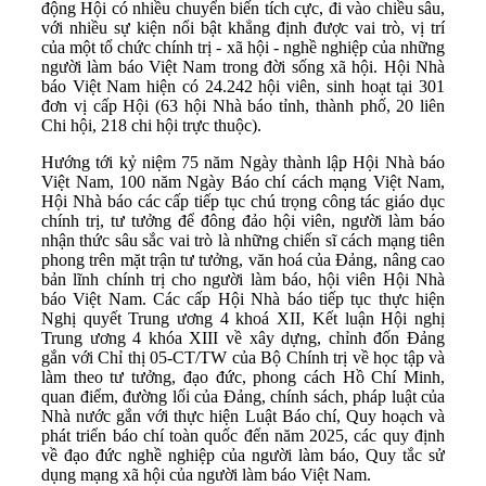
động Hội có nhiều chuyển biến tích cực, đi vào chiều sâu,
với nhiều sự kiện nổi bật khẳng định được vai trò, vị trí
của một tổ chức chính trị - xã hội - nghề nghiệp của những
người làm báo Việt Nam trong đời sống xã hội. Hội Nhà
báo Việt Nam hiện có 24.242 hội viên, sinh hoạt tại 301
đơn vị cấp Hội (63 hội Nhà báo tỉnh, thành phố, 20 liên
Chi hội, 218 chi hội trực thuộc).
Hướng tới kỷ niệm 75 năm Ngày thành lập Hội Nhà báo
Việt Nam, 100 năm Ngày Báo chí cách mạng Việt Nam,
Hội Nhà báo các cấp tiếp tục chú trọng công tác giáo dục
chính trị, tư tưởng để đông đảo hội viên, người làm báo
nhận thức sâu sắc vai trò là những chiến sĩ cách mạng tiên
phong trên mặt trận tư tưởng, văn hoá của Đảng, nâng cao
bản lĩnh chính trị cho người làm báo, hội viên Hội Nhà
báo Việt Nam. Các cấp Hội Nhà báo tiếp tục thực hiện
Nghị quyết Trung ương 4 khoá XII, Kết luận Hội nghị
Trung ương 4 khóa XIII về xây dựng, chỉnh đốn Đảng
gắn với Chỉ thị 05-CT/TW của Bộ Chính trị về học tập và
làm theo tư tưởng, đạo đức, phong cách Hồ Chí Minh,
quan điểm, đường lối của Đảng, chính sách, pháp luật của
Nhà nước gắn với thực hiện Luật Báo chí, Quy hoạch và
phát triển báo chí toàn quốc đến năm 2025, các quy định
về đạo đức nghề nghiệp của người làm báo, Quy tắc sử
dụng mạng xã hội của người làm báo Việt Nam.