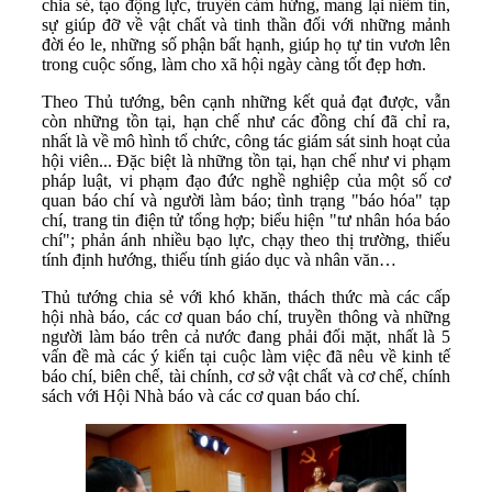
chia sẻ, tạo động lực, truyền cảm hứng, mang lại niềm tin,
sự giúp đỡ về vật chất và tinh thần đối với những mảnh
đời éo le, những số phận bất hạnh, giúp họ tự tin vươn lên
trong cuộc sống, làm cho xã hội ngày càng tốt đẹp hơn.
Theo Thủ tướng, bên cạnh những kết quả đạt được, vẫn
còn những tồn tại, hạn chế như các đồng chí đã chỉ ra,
nhất là về mô hình tổ chức, công tác giám sát sinh hoạt của
hội viên... Đặc biệt là những tồn tại, hạn chế như vi phạm
pháp luật, vi phạm đạo đức nghề nghiệp của một số cơ
quan báo chí và người làm báo; tình trạng "báo hóa" tạp
chí, trang tin điện tử tổng hợp; biểu hiện "tư nhân hóa báo
chí"; phản ánh nhiều bạo lực, chạy theo thị trường, thiếu
tính định hướng, thiếu tính giáo dục và nhân văn…
Thủ tướng chia sẻ với khó khăn, thách thức mà các cấp
hội nhà báo, các cơ quan báo chí, truyền thông và những
người làm báo trên cả nước đang phải đối mặt, nhất là 5
vấn đề mà các ý kiến tại cuộc làm việc đã nêu về kinh tế
báo chí, biên chế, tài chính, cơ sở vật chất và cơ chế, chính
sách với Hội Nhà báo và các cơ quan báo chí.