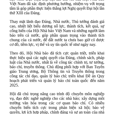
Việt Nam đã xác định phương hướng, nhiệm vụ với trọng
tâm là góp phần thực hiện thắng lợi Nghị quyết Đại hội lần
thứ XIII của Đảng.
Thay mặt lãnh đạo Đảng, Nhà nước, Thủ tướng đánh giá
cao, nhiệt liệt biểu dương nỗ lực, thành tích, kết quả, sự
cống hiến của Hội Nhà báo Việt Nam và những người làm
báo trên cả nước, góp phần quan trọng vào thành tích
chung của cả nước, để đất nước ta chưa bao giờ có được
cơ đồ, tiềm lực, vị thế và uy tín quốc tế như ngày nay.
Theo đó, Hội Nhà báo đã tích cực quán triệt, triển khai
thực hiệu quả các nghị quyết của Đảng, chính sách, pháp
luật của Nhà nước, nhất là về công tác chính trị, tư tưởng,
báo chí, truyền thông. Chủ động phối hợp với Ban Tuyên
giáo Trung ương, Bộ Thông tin và Truyền thông trong
công tác chỉ đạo, quản lý báo chí; triển khai Đề án Quy
hoạch phát triển và quản lý báo chí toàn quốc đến năm
2025.
Hội đã chú trọng nâng cao trình độ chuyên môn nghiệp
vụ, đạo đức nghề nghiệp cho các nhà báo; xây dựng môi
trường văn hóa trong các cơ quan báo chí. Có nhiều
chuyển biến tích cực trong phản biện xã hội; bảo vệ
quyền, lợi ích hợp pháp, chính đáng và sự an toàn của nhà