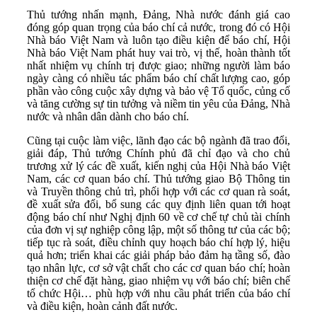
Thủ tướng nhấn mạnh, Đảng, Nhà nước đánh giá cao
đóng góp quan trọng của báo chí cả nước, trong đó có Hội
Nhà báo Việt Nam và luôn tạo điều kiện để báo chí, Hội
Nhà báo Việt Nam phát huy vai trò, vị thế, hoàn thành tốt
nhất nhiệm vụ chính trị được giao; những người làm báo
ngày càng có nhiều tác phẩm báo chí chất lượng cao, góp
phần vào công cuộc xây dựng và bảo vệ Tổ quốc, củng cố
và tăng cường sự tin tưởng và niềm tin yêu của Đảng, Nhà
nước và nhân dân dành cho báo chí.
Cũng tại cuộc làm việc, lãnh đạo các bộ ngành đã trao đổi,
giải đáp, Thủ tướng Chính phủ đã chỉ đạo và cho chủ
trương xử lý các đề xuất, kiến nghị của Hội Nhà báo Việt
Nam, các cơ quan báo chí. Thủ tướng giao Bộ Thông tin
và Truyền thông chủ trì, phối hợp với các cơ quan rà soát,
đề xuất sửa đổi, bổ sung các quy định liên quan tới hoạt
động báo chí như Nghị định 60 về cơ chế tự chủ tài chính
của đơn vị sự nghiệp công lập, một số thông tư của các bộ;
tiếp tục rà soát, điều chỉnh quy hoạch báo chí hợp lý, hiệu
quả hơn; triển khai các giải pháp bảo đảm hạ tầng số, đào
tạo nhân lực, cơ sở vật chất cho các cơ quan báo chí; hoàn
thiện cơ chế đặt hàng, giao nhiệm vụ với báo chí; biên chế
tổ chức Hội… phù hợp với nhu cầu phát triển của báo chí
và điều kiện, hoàn cảnh đất nước.