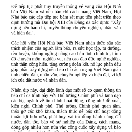
Để tiếp tục phát huy truyền thống vẻ vang của Hội Nhà
báo Việt Nam và nền báo chí cách mạng Việt Nam, Hội
Nhà báo các cấp tiếp tục bám sát mục tiêu phát triển theo
định hướng mà Đại hội XIII của Đảng đã xác định: "Xây
dựng nền báo chí, truyền thông chuyên nghiệp, nhân văn
và hiện đại".
Các hội viên Hội Nhà báo Việt Nam nhận thức sâu sắc
trách nhiệm của người làm báo, ra sức học tập, tu dưỡng,
rèn luyện, không ngừng nâng cao bản lĩnh chính trị, trình
độ chuyên môn, nghiệp vụ, nêu cao đạo đức nghề nghiệp,
tinh thần cống hiến, tăng cường đoàn kết, nỗ lực phấn đấu
góp phần xây dựng nền báo chí cách mạng Việt Nam giàu
tính chiến đấu, nhân văn, chuyên nghiệp và hiện đại, vì lợi
ích của đất nước và nhân dân.
Nhân dịp này, đại diện lãnh đạo một số cơ quan thông tin
báo chí đã trình bày với Thủ tướng Chính phủ và lãnh đạo
các bộ, ngành về tình hình hoạt động, cũng như đề xuất,
kiến nghị Chính phủ, Thủ tướng Chính phủ quan tâm,
tháo gỡ các khó khăn, thách thức để báo chí hoạt động
thuận lợi hơn nữa, phát huy vai trò đồng hành cùng đất
nước, dân tộc, bảo vệ sự nghiệp của Đảng, cách mạng,
đóng góp nhiều hơn nữa vào công cuộc xây dựng và bảo