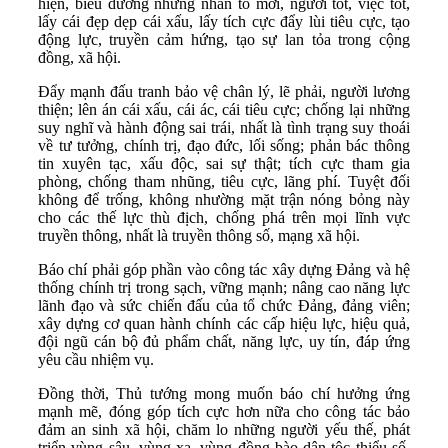
hiện, biểu dương những nhân tố mới, người tốt, việc tốt,
lấy cái đẹp dẹp cái xấu, lấy tích cực đẩy lùi tiêu cực, tạo
động lực, truyền cảm hứng, tạo sự lan tỏa trong cộng
đồng, xã hội.
Đẩy mạnh đấu tranh bảo vệ chân lý, lẽ phải, người lương
thiện; lên án cái xấu, cái ác, cái tiêu cực; chống lại những
suy nghĩ và hành động sai trái, nhất là tình trạng suy thoái
về tư tưởng, chính trị, đạo đức, lối sống; phản bác thông
tin xuyên tạc, xấu độc, sai sự thật; tích cực tham gia
phòng, chống tham nhũng, tiêu cực, lãng phí. Tuyệt đối
không để trống, không nhường mặt trận nóng bỏng này
cho các thế lực thù địch, chống phá trên mọi lĩnh vực
truyền thông, nhất là truyền thông số, mạng xã hội.
Báo chí phải góp phần vào công tác xây dựng Đảng và hệ
thống chính trị trong sạch, vững mạnh; nâng cao năng lực
lãnh đạo và sức chiến đấu của tổ chức Đảng, đảng viên;
xây dựng cơ quan hành chính các cấp hiệu lực, hiệu quả,
đội ngũ cán bộ đủ phẩm chất, năng lực, uy tín, đáp ứng
yêu cầu nhiệm vụ.
Đồng thời, Thủ tướng mong muốn báo chí hưởng ứng
mạnh mẽ, đóng góp tích cực hơn nữa cho công tác bảo
đảm an sinh xã hội, chăm lo những người yếu thế, phát
triển vùng sâu, vùng xa, vùng đồng bào dân tộc thiểu số,