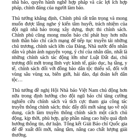
nhà báo, quyền hành nghề hợp pháp và các lợi ích hợp
pháp, chính đáng của người làm báo.
Thủ tướng khẳng định, Chính phủ rất trân trọng và mong
muốn được lắng nghe ý kiến tâm huyết, trách nhiệm của
đội ngũ nhà báo trong xây dựng, thực thi chính sách.
Chính phủ cũng mong muốn báo chí phát huy hơn nữa
tinh thần báo chí cách mạng để tiếp tục truyền tải những
chủ trương, chính sách lớn của Đảng, Nhà nước đến nhân
dân và phản ánh nguyện vọng, ý chí của nhân dân, nhất là
những chính sách tác động lớn như Luật Đất đai, chủ
trương đổi mới trong lĩnh vực kinh tế, giáo dục, hạ tầng, y
tế, chính sách đối với đồng bào dân tộc thiểu số, đối với
vùng sâu vùng xa, biên giới, hải đảo, đại đoàn kết dân
tộc…
Thủ tướng đề nghị Hội Nhà báo Việt Nam chủ động hơn
nữa trong định hướng cho đội ngũ báo chí tăng cường
nghiên cứu chính sách và tích cực tham gia công tác
truyền thông chính sách; thúc đẩy đổi mới sáng tạo về nội
dung, cách làm truyền thông chính sách một cách chủ
động, kịp thời, phù hợp, góp phần nâng cao hiệu quả định
hướng thông tin, dư luận. Tổng kết Giải Báo chí Quốc gia
để đề xuất đổi mới, nâng tầm, nâng cao chất lượng giải
thưởng.