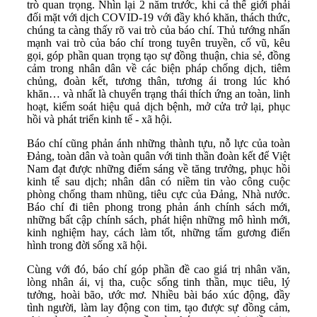
trò quan trọng. Nhìn lại 2 năm trước, khi cả thế giới phải
đối mặt với dịch COVID-19 với đầy khó khăn, thách thức,
chúng ta càng thấy rõ vai trò của báo chí. Thủ tướng nhấn
mạnh vai trò của báo chí trong tuyên truyền, cổ vũ, kêu
gọi, góp phần quan trọng tạo sự đồng thuận, chia sẻ, đồng
cảm trong nhân dân về các biện pháp chống dịch, tiêm
chủng, đoàn kết, tương thân, tương ái trong lúc khó
khăn… và nhất là chuyển trạng thái thích ứng an toàn, linh
hoạt, kiểm soát hiệu quả dịch bệnh, mở cửa trở lại, phục
hồi và phát triển kinh tế - xã hội.
Báo chí cũng phản ánh những thành tựu, nỗ lực của toàn
Đảng, toàn dân và toàn quân với tinh thần đoàn kết để Việt
Nam đạt được những điểm sáng về tăng trưởng, phục hồi
kinh tế sau dịch; nhân dân có niềm tin vào công cuộc
phòng chống tham nhũng, tiêu cực của Đảng, Nhà nước.
Báo chí đi tiên phong trong phản ánh chính sách mới,
những bất cập chính sách, phát hiện những mô hình mới,
kinh nghiệm hay, cách làm tốt, những tấm gương điển
hình trong đời sống xã hội.
Cùng với đó, báo chí góp phần đề cao giá trị nhân văn,
lòng nhân ái, vị tha, cuộc sống tinh thần, mục tiêu, lý
tưởng, hoài bão, ước mơ. Nhiều bài báo xúc động, đầy
tình người, làm lay động con tim, tạo được sự đồng cảm,