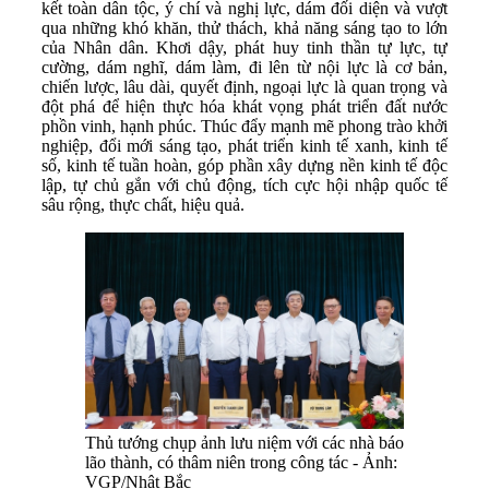
kết toàn dân tộc, ý chí và nghị lực, dám đối diện và vượt
qua những khó khăn, thử thách, khả năng sáng tạo to lớn
của Nhân dân. Khơi dậy, phát huy tinh thần tự lực, tự
cường, dám nghĩ, dám làm, đi lên từ nội lực là cơ bản,
chiến lược, lâu dài, quyết định, ngoại lực là quan trọng và
đột phá để hiện thực hóa khát vọng phát triển đất nước
phồn vinh, hạnh phúc. Thúc đẩy mạnh mẽ phong trào khởi
nghiệp, đổi mới sáng tạo, phát triển kinh tế xanh, kinh tế
số, kinh tế tuần hoàn, góp phần xây dựng nền kinh tế độc
lập, tự chủ gắn với chủ động, tích cực hội nhập quốc tế
sâu rộng, thực chất, hiệu quả.
Thủ tướng chụp ảnh lưu niệm với các nhà báo
lão thành, có thâm niên trong công tác - Ảnh:
VGP/Nhật Bắc