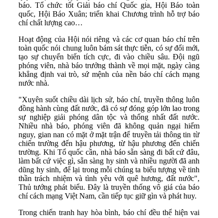
báo. Tổ chức tốt Giải báo chí Quốc gia, Hội Báo toàn
quốc, Hội Báo Xuân; triển khai Chương trình hỗ trợ báo
chí chất lượng cao…
Hoạt động của Hội nói riêng và các cơ quan báo chí trên
toàn quốc nói chung luôn bám sát thực tiễn, có sự đổi mới,
tạo sự chuyển biến tích cực, đi vào chiều sâu. Đội ngũ
phóng viên, nhà báo trưởng thành về mọi mặt, ngày càng
khẳng định vai trò, sứ mệnh của nền báo chí cách mạng
nước nhà.
"Xuyên suốt chiều dài lịch sử, báo chí, truyền thông luôn
đồng hành cùng đất nước, đã có sự đóng góp lớn lao trong
sự nghiệp giải phóng dân tộc và thống nhất đất nước.
Nhiều nhà báo, phóng viên đã không quản ngại hiểm
nguy, gian nan có mặt ở mặt trận để truyền tải thông tin từ
chiến trường đến hậu phương, từ hậu phương đến chiến
trường. Khi Tổ quốc cần, nhà báo sẵn sàng đi bất cứ đâu,
làm bất cứ việc gì, sẵn sàng hy sinh và nhiều người đã anh
dũng hy sinh, để lại trong mỗi chúng ta biểu tượng về tinh
thần trách nhiệm và tình yêu với quê hương, đất nước",
Thủ tướng phát biểu. Đây là truyền thống vô giá của báo
chí cách mạng Việt Nam, cần tiếp tục giữ gìn và phát huy.
Trong chiến tranh hay hòa bình, báo chí đều thể hiện vai