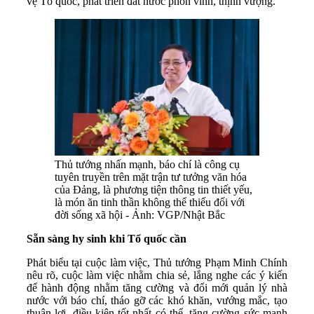
vệ Tổ quốc, phát triển đất nước phồn vinh, thịnh vượng.
Thủ tướng nhấn mạnh, báo chí là công cụ
tuyên truyền trên mặt trận tư tưởng văn hóa
của Đảng, là phương tiện thông tin thiết yếu,
là món ăn tinh thần không thể thiếu đối với
đời sống xã hội - Ảnh: VGP/Nhật Bắc
Sẵn sàng hy sinh khi Tổ quốc cần
Phát biểu tại cuộc làm việc, Thủ tướng Phạm Minh Chính
nêu rõ, cuộc làm việc nhằm chia sẻ, lắng nghe các ý kiến
để hành động nhằm tăng cường và đổi mới quản lý nhà
nước với báo chí, tháo gỡ các khó khăn, vướng mắc, tạo
thuận lợi, điều kiện tốt nhất có thể, tăng cường sức mạnh