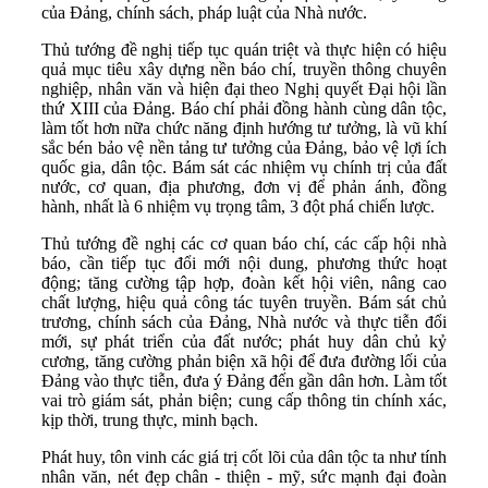
của Đảng, chính sách, pháp luật của Nhà nước.
Thủ tướng đề nghị tiếp tục quán triệt và thực hiện có hiệu
quả mục tiêu xây dựng nền báo chí, truyền thông chuyên
nghiệp, nhân văn và hiện đại theo Nghị quyết Đại hội lần
thứ XIII của Đảng. Báo chí phải đồng hành cùng dân tộc,
làm tốt hơn nữa chức năng định hướng tư tưởng, là vũ khí
sắc bén bảo vệ nền tảng tư tưởng của Đảng, bảo vệ lợi ích
quốc gia, dân tộc. Bám sát các nhiệm vụ chính trị của đất
nước, cơ quan, địa phương, đơn vị để phản ánh, đồng
hành, nhất là 6 nhiệm vụ trọng tâm, 3 đột phá chiến lược.
Thủ tướng đề nghị các cơ quan báo chí, các cấp hội nhà
báo, cần tiếp tục đổi mới nội dung, phương thức hoạt
động; tăng cường tập hợp, đoàn kết hội viên, nâng cao
chất lượng, hiệu quả công tác tuyên truyền. Bám sát chủ
trương, chính sách của Đảng, Nhà nước và thực tiễn đổi
mới, sự phát triển của đất nước; phát huy dân chủ kỷ
cương, tăng cường phản biện xã hội để đưa đường lối của
Đảng vào thực tiễn, đưa ý Đảng đến gần dân hơn. Làm tốt
vai trò giám sát, phản biện; cung cấp thông tin chính xác,
kịp thời, trung thực, minh bạch.
Phát huy, tôn vinh các giá trị cốt lõi của dân tộc ta như tính
nhân văn, nét đẹp chân - thiện - mỹ, sức mạnh đại đoàn