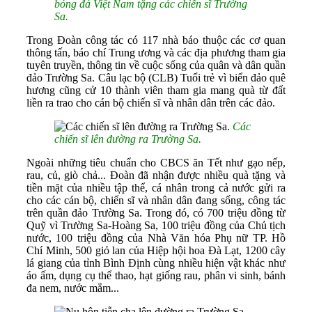
bóng đá Việt Nam tặng các chiến sĩ Trường
Sa.
Trong Đoàn công tác có 117 nhà báo thuộc các cơ quan
thông tấn, báo chí Trung ương và các địa phương tham gia
tuyên truyền, thông tin về cuộc sống của quân và dân quần
đảo Trường Sa. Câu lạc bộ (CLB) Tuổi trẻ vì biển đảo quê
hương cũng cử 10 thành viên tham gia mang quà từ đất
liền ra trao cho cán bộ chiến sĩ và nhân dân trên các đảo.
Các
chiến sĩ lên đường ra Trường Sa.
Ngoài những tiêu chuẩn cho CBCS ăn Tết như gạo nếp,
rau, củ, giò chả... Đoàn đã nhận được nhiều quà tặng và
tiền mặt của nhiều tập thể, cá nhân trong cả nước gửi ra
cho các cán bộ, chiến sĩ và nhân dân đang sống, công tác
trên quần đảo Trường Sa. Trong đó, có 700 triệu đồng từ
Quỹ vì Trường Sa-Hoàng Sa, 100 triệu đồng của Chủ tịch
nước, 100 triệu đồng của Nhà Văn hóa Phụ nữ TP. Hồ
Chí Minh, 500 giỏ lan của Hiệp hội hoa Đà Lạt, 1200 cây
lá giang của tỉnh Bình Định cùng nhiều hiện vật khác như
áo ấm, dụng cụ thể thao, hạt giống rau, phân vi sinh, bánh
đa nem, nước mắm...