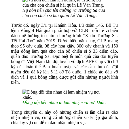
Nụ hôn tiễn cha lên đường ra Trường Sa của
cha con chiến sĩ hải quân Lê Văn Trung.
Trước đó, ngày 3/1 tại Khánh Hòa, Lữ đoàn 146, Bộ Tư
lệnh Vùng 4 Hải quân phối hợp với CLB Tuổi trẻ vì biển
đảo quê hương tổ chức chương trình “Xuân Trường Sa-
Tết Hải đảo” năm 2019. Được biết, năm nay, CLB mang
theo 95 cây quất, 98 cây hoa giấy, 300 cây chanh và 150
triệu đồng làm quà cho cán bộ chiến sĩ ở 33 điểm đảo,
quần đảo Trường Sa. Đặc biệt là món quà của đội tuyển
bóng đá Việt Nam khi đội tuyển vô địch AFF Cup với chữ
ký của toàn thể Ban huấn luyện và các cầu thủ của đội
tuyển đều đã ký lên 5 lá cờ Tổ quốc, 1 chiếc áo đấu vô
địch và 1 quả bóng cũng được gửi đến những người lính
biển.
Đồng đội tiễn nhau đi làm nhiệm vụ nơi khác.
Trong chuyến đi này có những chiến sĩ lần đầu ra đảo
nhận nhiệm vụ, cũng có những chiến sĩ đã lập gia đình,
chia tay vợ con để ra đảo nhận nhiệm vụ.