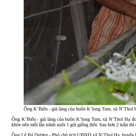
Ông K’Biếu - già làng của buôn K’long Tum, xã N’Thol
Ông K’Biếu - già làng của buôn K’long Tum, xã N’Thol Hạ đưa 
khỏe nên mỗi lần mình nuôi 1 gói giống thôi. Sau hơn 2 tuần thì
Ông Lê Bá Dương - Phó chủ tịch UBND xã N’Thol Hạ, huyện Đ