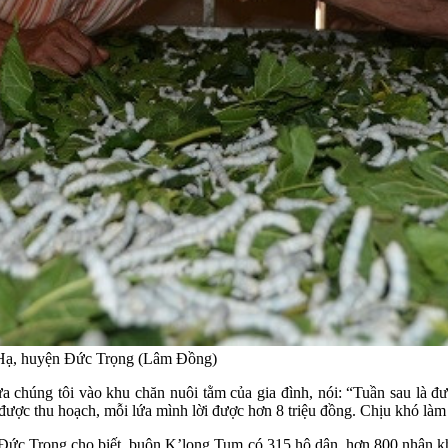
 Hạ, huyện Đức Trọng (Lâm Đồng)
chúng tôi vào khu chăn nuôi tằm của gia đình, nói: “Tuần sau là đư
 được thu hoạch, mỗi lứa mình lời được hơn 8 triệu đồng. Chịu khó làm 
ức Trọng cho biết, buôn K’long Tum có 315 hộ dân, hơn 800 nhân k