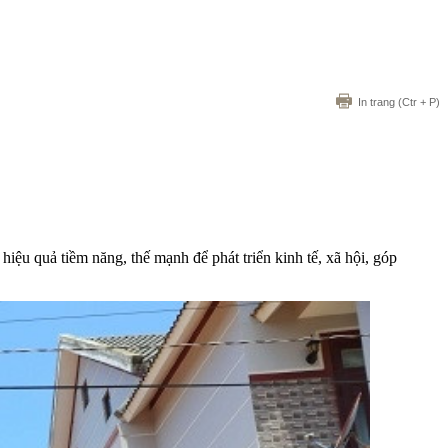
In trang
(Ctr + P)
u quả tiềm năng, thế mạnh để phát triển kinh tế, xã hội, góp