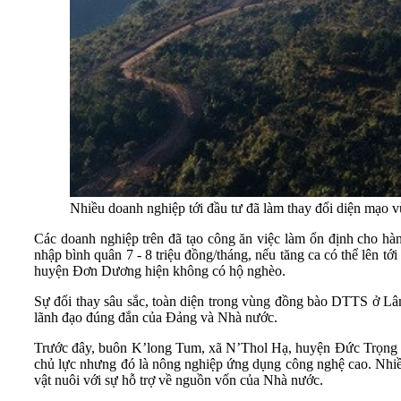
Nhiều doanh nghiệp tới đầu tư đã làm thay đổi diện mạ
Các doanh nghiệp trên đã tạo công ăn việc làm ổn định cho hà
nhập bình quân 7 - 8 triệu đồng/tháng, nếu tăng ca có thể lên t
huyện Đơn Dương hiện không có hộ nghèo.
Sự đổi thay sâu sắc, toàn diện trong vùng đồng bào DTTS ở Lâm
lãnh đạo đúng đắn của Đảng và Nhà nước.
Trước đây, buôn K’long Tum, xã N’Thol Hạ, huyện Đức Trọng (Lâ
chủ lực nhưng đó là nông nghiệp ứng dụng công nghệ cao. Nhiều
vật nuôi với sự hỗ trợ về nguồn vốn của Nhà nước.