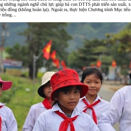
rong những ngành nghề chủ lực giúp bà con DTTS phát triển sản xuất,
triệu đồng (không hoàn lại). Ngoài ra, thực hiện Chương trình Mục ti
ây trồng…