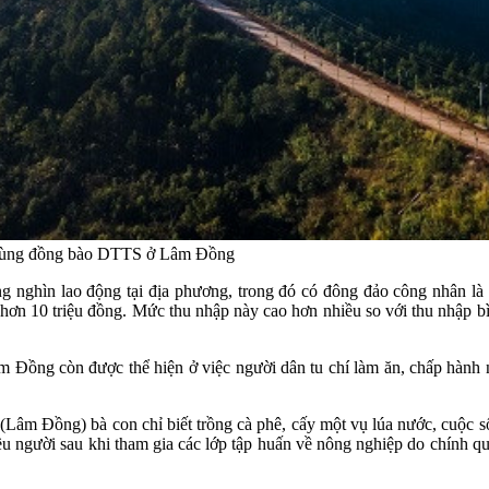
o vùng đồng bào DTTS ở Lâm Đồng
ng nghìn lao động tại địa phương, trong đó có đông đảo công nhân là
ới hơn 10 triệu đồng. Mức thu nhập này cao hơn nhiều so với thu nhập 
 Đồng còn được thể hiện ở việc người dân tu chí làm ăn, chấp hành n
m Đồng) bà con chỉ biết trồng cà phê, cấy một vụ lúa nước, cuộc số
 người sau khi tham gia các lớp tập huấn về nông nghiệp do chính qu