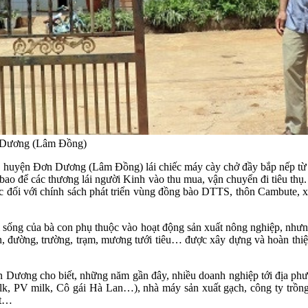
n Dương (Lâm Đồng)
, huyện Đơn Dương (Lâm Đồng) lái chiếc máy cày chở đầy bắp nếp từ 
 bao để các thương lái người Kinh vào thu mua, vận chuyển đi tiêu th
 đối với chính sách phát triển vùng đồng bào DTTS, thôn Cambute, x
i sống của bà con phụ thuộc vào hoạt động sản xuất nông nghiệp, nh
 đường, trường, trạm, mương tưới tiêu… được xây dựng và hoàn thiện,
ng cho biết, những năm gần đây, nhiều doanh nghiệp tới địa phương 
lk, PV milk, Cô gái Hà Lan…), nhà máy sản xuất gạch, công ty trồng
át…