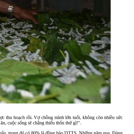
ợc thu hoạch rồi. Vợ chồng mình lớn tuổi, không còn nhiều sức
ăn, cuộc sống sẽ chẳng thiếu thốn thứ gì!".
hẩu, trong đó có 80% là đồng bào DTTS. Những năm qua, Đảng