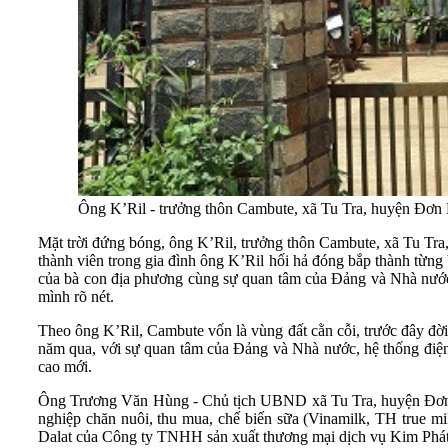
Ông K’Ril - trưởng thôn Cambute, xã Tu Tra, huyện Đơ
Mặt trời đứng bóng, ông K’Ril, trưởng thôn Cambute, xã Tu Tra
thành viên trong gia đình ông K’Ril hối hả đóng bắp thành từng
của bà con địa phương cùng sự quan tâm của Đảng và Nhà nước
mình rõ nét.
Theo ông K’Ril, Cambute vốn là vùng đất cằn cỗi, trước đây đờ
năm qua, với sự quan tâm của Đảng và Nhà nước, hệ thống điện,
cao mới.
Ông Trương Văn Hùng - Chủ tịch UBND xã Tu Tra, huyện Đơn Dươ
nghiệp chăn nuôi, thu mua, chế biến sữa (Vinamilk, TH true mi
Dalat của Công ty TNHH sản xuất thương mại dịch vụ Kim Ph