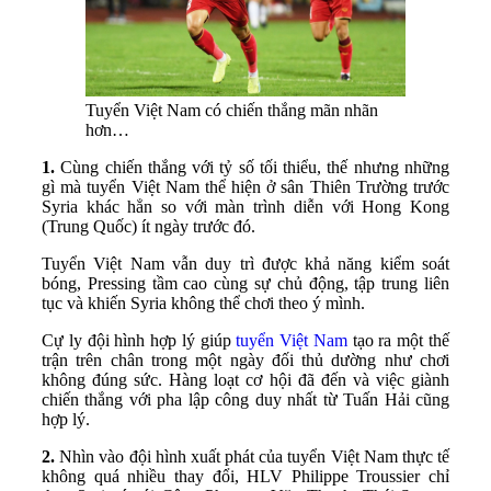
Tuyển Việt Nam có chiến thắng mãn nhãn
hơn…
1.
Cùng chiến thắng với tỷ số tối thiểu, thế nhưng những
gì mà tuyển Việt Nam thể hiện ở sân Thiên Trường trước
Syria khác hẳn so với màn trình diễn với Hong Kong
(Trung Quốc) ít ngày trước đó.
Tuyển Việt Nam vẫn duy trì được khả năng kiểm soát
bóng, Pressing tầm cao cùng sự chủ động, tập trung liên
tục và khiến Syria không thể chơi theo ý mình.
Cự ly đội hình hợp lý giúp
tuyển Việt Nam
tạo ra một thế
trận trên chân trong một ngày đối thủ dường như chơi
không đúng sức. Hàng loạt cơ hội đã đến và việc giành
chiến thắng với pha lập công duy nhất từ Tuấn Hải cũng
hợp lý.
2.
Nhìn vào đội hình xuất phát của tuyển Việt Nam thực tế
không quá nhiều thay đổi, HLV Philippe Troussier chỉ