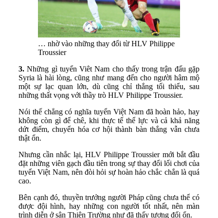
… nhờ vào những thay đổi từ HLV Philippe
Troussier
3.
Những gì tuyển Viêt Nam cho thấy trong trận đấu gặp
Syria là hài lòng, cũng như mang đến cho người hâm mộ
một sự lạc quan lớn, dù cũng chỉ thắng tối thiểu, sau
những thất vọng với thầy trò HLV Philippe Troussier.
Nói thế chẳng có nghĩa tuyển Việt Nam đã hoàn hảo, hay
không còn gì để chê, khi thực tế thể lực và cả khả năng
dứt điểm, chuyển hóa cơ hội thành bàn thắng vẫn chưa
thật ổn.
Nhưng cần nhắc lại, HLV Philippe Troussier mới bắt đầu
đặt những viên gạch đầu tiên trong sự thay đổi lối chơi của
tuyển Việt Nam, nên đòi hỏi sự hoàn hảo chắc chắn là quá
cao.
Bên cạnh đó, thuyền trưởng người Pháp cũng chưa thể có
được đội hình, hay những con người tốt nhất, nên màn
trình diễn ở sân Thiên Trường như đã thấy tương đối ổn.