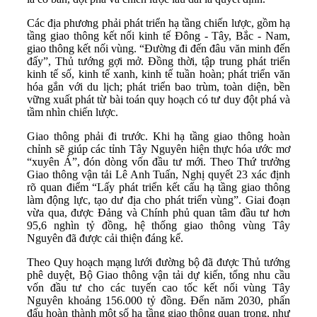
Các địa phương phải phát triển hạ tầng chiến lược, gồm hạ
tầng giao thông kết nối kinh tế Đông - Tây, Bắc - Nam,
giao thông kết nối vùng. “Đường đi đến đâu văn minh đến
đấy”, Thủ tướng gợi mở. Đồng thời, tập trung phát triển
kinh tế số, kinh tế xanh, kinh tế tuần hoàn; phát triển văn
hóa gắn với du lịch; phát triển bao trùm, toàn diện, bền
vững xuất phát từ bài toán quy hoạch có tư duy đột phá và
tầm nhìn chiến lược.
Giao thông phải đi trước. Khi hạ tầng giao thông hoàn
chỉnh sẽ giúp các tỉnh Tây Nguyên hiện thực hóa ước mơ
“xuyên Á”, đón dòng vốn đầu tư mới. Theo Thứ trưởng
Giao thông vận tải Lê Anh Tuấn, Nghị quyết 23 xác định
rõ quan điểm “Lấy phát triển kết cấu hạ tầng giao thông
làm động lực, tạo dư địa cho phát triển vùng”. Giai đoạn
vừa qua, được Đảng và Chính phủ quan tâm đầu tư hơn
95,6 nghìn tỷ đồng, hệ thống giao thông vùng Tây
Nguyên đã được cải thiện đáng kể.
Theo Quy hoạch mạng lưới đường bộ đã được Thủ tướng
phê duyệt, Bộ Giao thông vận tải dự kiến, tổng nhu cầu
vốn đầu tư cho các tuyến cao tốc kết nối vùng Tây
Nguyên khoảng 156.000 tỷ đồng. Đến năm 2030, phấn
đấu hoàn thành một số hạ tầng giao thông quan trọng, như