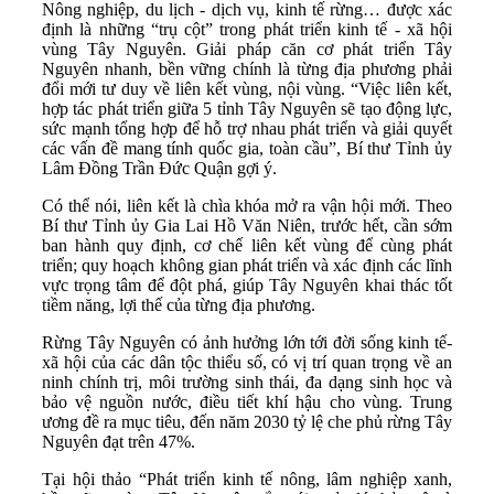
Nông nghiệp, du lịch - dịch vụ, kinh tế rừng… được xác
định là những “trụ cột” trong phát triển kinh tế - xã hội
vùng Tây Nguyên. Giải pháp căn cơ phát triển Tây
Nguyên nhanh, bền vững chính là từng địa phương phải
đổi mới tư duy về liên kết vùng, nội vùng. “Việc liên kết,
hợp tác phát triển giữa 5 tỉnh Tây Nguyên sẽ tạo động lực,
sức mạnh tổng hợp để hỗ trợ nhau phát triển và giải quyết
các vấn đề mang tính quốc gia, toàn cầu”, Bí thư Tỉnh ủy
Lâm Đồng Trần Đức Quận gợi ý.
Có thể nói, liên kết là chìa khóa mở ra vận hội mới. Theo
Bí thư Tỉnh ủy Gia Lai Hồ Văn Niên, trước hết, cần sớm
ban hành quy định, cơ chế liên kết vùng để cùng phát
triển; quy hoạch không gian phát triển và xác định các lĩnh
vực trọng tâm để đột phá, giúp Tây Nguyên khai thác tốt
tiềm năng, lợi thế của từng địa phương.
Rừng Tây Nguyên có ảnh hưởng lớn tới đời sống kinh tế-
xã hội của các dân tộc thiểu số, có vị trí quan trọng về an
ninh chính trị, môi trường sinh thái, đa dạng sinh học và
bảo vệ nguồn nước, điều tiết khí hậu cho vùng. Trung
ương đề ra mục tiêu, đến năm 2030 tỷ lệ che phủ rừng Tây
Nguyên đạt trên 47%.
Tại hội thảo “Phát triển kinh tế nông, lâm nghiệp xanh,