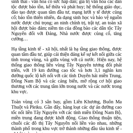
sinh thái - văn hóa có sức hấp dẫn; giá trị văn hóa các dân
tộc được bảo tồn, kế thừa và phát huy; hệ thống giáo dục,
đào tạo được quan tâm đầu tư, mạng lưới y tế được củng
cố; bảo tồn thiên nhiên, đa dạng sinh học và bảo vệ nguồn
nước được chú trọng; an ninh chính trị, trật tự, an toàn xã
hội được bảo đảm; niềm tin của đồng bào các dân tộc Tây
Nguyên đối với Đảng, Nhà nước được củng cố, tăng
cường…
Hạ tầng kinh tế - xã hội, nhất là hạ tầng giao thông, được
quan tâm đầu tư, giúp cải thiện đáng kể sự kết nối giữa các
tỉnh trong vùng, và giữa vùng với cả nước. Hiện nay, hệ
thống giao thông liên vùng Tây Nguyên tương đối phát
triển, với 19 km đường cao tốc và hơn 3,1 nghìn km
đường quốc lộ kết nối với các tỉnh Duyên hải miền Trung,
Đông Nam Bộ và các cảng biển, mở rộng cơ hội giao
thương với các trung tâm lớn trong nước và các nước trong
khu vực.
Toàn vùng có 3 sân bay, gồm Liên Khương, Buôn Ma
Thuột và Pleiku. Gần đây, hàng loạt các dự án đường cao
tốc nối liền Tây Nguyên với các tỉnh miền Đông Nam Bộ,
miền trung đang được khởi động. Giao thông thuận tiện,
chuỗi các đô thị Tây Nguyên nối liền vào nhau, những
thành phố trong khu vực trở thành những đầu tàu kinh tế -