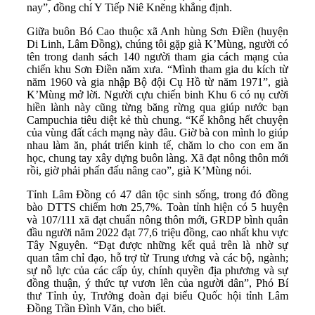
nay”, đồng chí Y Tiếp Niê Knẽng khẳng định.
Giữa buôn Bó Cao thuộc xã Anh hùng Sơn Điền (huyện
Di Linh, Lâm Đồng), chúng tôi gặp già K’Mùng, người có
tên trong danh sách 140 người tham gia cách mạng của
chiến khu Sơn Điền năm xưa. “Mình tham gia du kích từ
năm 1960 và gia nhập Bộ đội Cụ Hồ từ năm 1971”, già
K’Mùng mở lời. Người cựu chiến binh Khu 6 có nụ cười
hiền lành này cũng từng băng rừng qua giúp nước bạn
Campuchia tiêu diệt kẻ thù chung. “Kể không hết chuyện
của vùng đất cách mạng này đâu. Giờ bà con mình lo giúp
nhau làm ăn, phát triển kinh tế, chăm lo cho con em ăn
học, chung tay xây dựng buôn làng. Xã đạt nông thôn mới
rồi, giờ phải phấn đấu nâng cao”, già K’Mùng nói.
Tỉnh Lâm Đồng có 47 dân tộc sinh sống, trong đó đồng
bào DTTS chiếm hơn 25,7%. Toàn tỉnh hiện có 5 huyện
và 107/111 xã đạt chuẩn nông thôn mới, GRDP bình quân
đầu người năm 2022 đạt 77,6 triệu đồng, cao nhất khu vực
Tây Nguyên. “Đạt được những kết quả trên là nhờ sự
quan tâm chỉ đạo, hỗ trợ từ Trung ương và các bộ, ngành;
sự nỗ lực của các cấp ủy, chính quyền địa phương và sự
đồng thuận, ý thức tự vươn lên của người dân”, Phó Bí
thư Tỉnh ủy, Trưởng đoàn đại biểu Quốc hội tỉnh Lâm
Đồng Trần Đình Văn, cho biết.