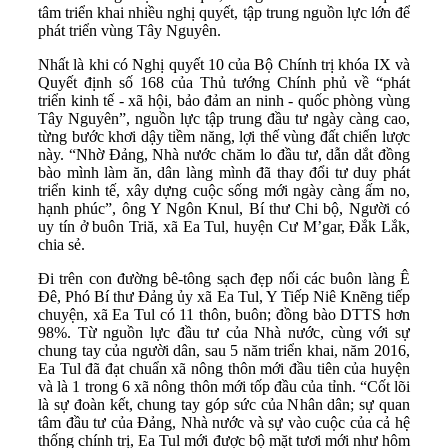
tâm triển khai nhiều nghị quyết, tập trung nguồn lực lớn để
phát triển vùng Tây Nguyên.
Nhất là khi có Nghị quyết 10 của Bộ Chính trị khóa IX và
Quyết định số 168 của Thủ tướng Chính phủ về “phát
triển kinh tế - xã hội, bảo đảm an ninh - quốc phòng vùng
Tây Nguyên”, nguồn lực tập trung đầu tư ngày càng cao,
từng bước khơi dậy tiềm năng, lợi thế vùng đất chiến lược
này. “Nhờ Đảng, Nhà nước chăm lo đầu tư, dẫn dắt đồng
bào mình làm ăn, dân làng mình đã thay đổi tư duy phát
triển kinh tế, xây dựng cuộc sống mới ngày càng ấm no,
hạnh phúc”, ông Y Ngôn Knul, Bí thư Chi bộ, Người có
uy tín ở buôn Triă, xã Ea Tul, huyện Cư M’gar, Đắk Lắk,
chia sẻ.
Đi trên con đường bê-tông sạch đẹp nối các buôn làng Ê
Đê, Phó Bí thư Đảng ủy xã Ea Tul, Y Tiếp Niê Knẽng tiếp
chuyện, xã Ea Tul có 11 thôn, buôn; đồng bào DTTS hơn
98%. Từ nguồn lực đầu tư của Nhà nước, cùng với sự
chung tay của người dân, sau 5 năm triển khai, năm 2016,
Ea Tul đã đạt chuẩn xã nông thôn mới đầu tiên của huyện
và là 1 trong 6 xã nông thôn mới tốp đầu của tỉnh. “Cốt lõi
là sự đoàn kết, chung tay góp sức của Nhân dân; sự quan
tâm đầu tư của Đảng, Nhà nước và sự vào cuộc của cả hệ
thống chính trị, Ea Tul mới được bộ mặt tươi mới như hôm