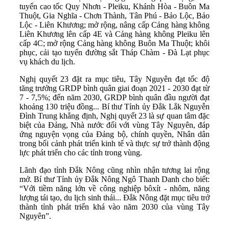
tuyến cao tốc Quy Nhơn - Pleiku, Khánh Hòa - Buôn Ma
Thuột, Gia Nghĩa - Chơn Thành, Tân Phú - Bảo Lộc, Bảo
Lộc - Liên Khương; mở rộng, nâng cấp Cảng hàng không
Liên Khương lên cấp 4E và Cảng hàng không Pleiku lên
cấp 4C; mở rộng Cảng hàng không Buôn Ma Thuột; khôi
phục, cải tạo tuyến đường sắt Tháp Chàm - Đà Lạt phục
vụ khách du lịch.
Nghị quyết 23 đặt ra mục tiêu, Tây Nguyên đạt tốc độ
tăng trưởng GRDP bình quân giai đoạn 2021 - 2030 đạt từ
7 - 7,5%; đến năm 2030, GRDP bình quân đầu người đạt
khoảng 130 triệu đồng... Bí thư Tỉnh ủy Đắk Lắk Nguyễn
Đình Trung khẳng định, Nghị quyết 23 là sự quan tâm đặc
biệt của Đảng, Nhà nước đối với vùng Tây Nguyên, đáp
ứng nguyện vọng của Đảng bộ, chính quyền, Nhân dân
trong bối cảnh phát triển kinh tế và thực sự trở thành động
lực phát triển cho các tỉnh trong vùng.
Lãnh đạo tỉnh Đắk Nông cũng nhìn nhận tương lai rộng
mở. Bí thư Tỉnh ủy Đắk Nông Ngô Thanh Danh cho biết:
“Với tiềm năng lớn về công nghiệp bôxít - nhôm, năng
lượng tái tạo, du lịch sinh thái... Đắk Nông đặt mục tiêu trở
thành tỉnh phát triển khá vào năm 2030 của vùng Tây
Nguyên”.