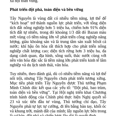
xã hội toàn vùng.
Phát triển đột phá, toàn diện và bền vững
Tây Nguyên là vùng đất có nhiều tiềm năng, lợi thế để
“kích hoạt” trở thành nguồn lực phát triển, với tổng diện
tích đất nông nghiệp hơn 5 triệu ha, chiếm hơn 91% diện
tích đất tự nhiên, trong đó khoảng 1/3 đất đỏ Bazan màu
mỡ; vùng có tiềm năng lớn về phát triển công nghiệp năng
lượng, giàu khoáng sản và là trung tâm sản xuất bôxít cả
nước; khí hậu ôn hòa rất thích hợp cho phát triển nông
nghiệp chất lượng cao; diện tích rừng hơn 3 triệu ha, đa
dạng cảnh quan, địa hình, sông suối, thác nước cùng với
nền văn hóa đặc sắc là tiềm năng lớn phát triển kinh tế lâm
nghiệp và du lịch sinh thái, văn hóa.
Tuy nhiên, theo đánh giá, dù có nhiều tiềm năng và lợi thế
nổi trội, nhưng Tây Nguyên chưa phát triển tương xứng.
Mục tiêu phát triển Tây Nguyên được Thủ tướng Phạm
Minh Chính đúc kết qua các yếu tố: “Đột phá, bao trùm,
toàn diện và bền vững”. Tại Hội nghị triển khai Chương
trình hành động của Chính phủ thực hiện Nghị quyết số
23 và xúc tiến đầu tư vùng, Thủ tướng chỉ đạo, Tây
Nguyên phải tự lực tự cường, đi lên bằng bàn tay, khối óc
và khung trời, mảnh đất của mình; lấy nguồn lực bên trong
là cơ bản, đột phá và chiến lược lâu dài là quyết định.