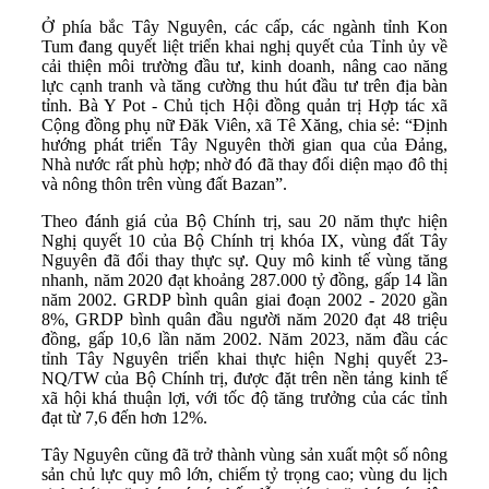
Ở phía bắc Tây Nguyên, các cấp, các ngành tỉnh Kon
Tum đang quyết liệt triển khai nghị quyết của Tỉnh ủy về
cải thiện môi trường đầu tư, kinh doanh, nâng cao năng
lực cạnh tranh và tăng cường thu hút đầu tư trên địa bàn
tỉnh. Bà Y Pot - Chủ tịch Hội đồng quản trị Hợp tác xã
Cộng đồng phụ nữ Đăk Viên, xã Tê Xăng, chia sẻ: “Định
hướng phát triển Tây Nguyên thời gian qua của Đảng,
Nhà nước rất phù hợp; nhờ đó đã thay đổi diện mạo đô thị
và nông thôn trên vùng đất Bazan”.
Theo đánh giá của Bộ Chính trị, sau 20 năm thực hiện
Nghị quyết 10 của Bộ Chính trị khóa IX, vùng đất Tây
Nguyên đã đổi thay thực sự. Quy mô kinh tế vùng tăng
nhanh, năm 2020 đạt khoảng 287.000 tỷ đồng, gấp 14 lần
năm 2002. GRDP bình quân giai đoạn 2002 - 2020 gần
8%, GRDP bình quân đầu người năm 2020 đạt 48 triệu
đồng, gấp 10,6 lần năm 2002. Năm 2023, năm đầu các
tỉnh Tây Nguyên triển khai thực hiện Nghị quyết 23-
NQ/TW của Bộ Chính trị, được đặt trên nền tảng kinh tế
xã hội khá thuận lợi, với tốc độ tăng trưởng của các tỉnh
đạt từ 7,6 đến hơn 12%.
Tây Nguyên cũng đã trở thành vùng sản xuất một số nông
sản chủ lực quy mô lớn, chiếm tỷ trọng cao; vùng du lịch