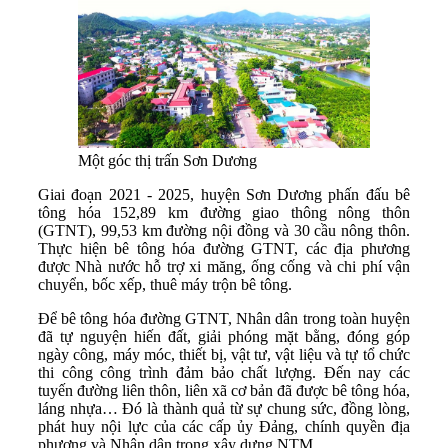
Một góc thị trấn Sơn Dương
Giai đoạn 2021 - 2025, huyện Sơn Dương phấn đấu bê
tông hóa 152,89 km đường giao thông nông thôn
(GTNT), 99,53 km đường nội đồng và 30 cầu nông thôn.
Thực hiện bê tông hóa đường GTNT, các địa phương
được Nhà nước hỗ trợ xi măng, ống cống và chi phí vận
chuyển, bốc xếp, thuê máy trộn bê tông.
Để bê tông hóa đường GTNT, Nhân dân trong toàn huyện
đã tự nguyện hiến đất, giải phóng mặt bằng, đóng góp
ngày công, máy móc, thiết bị, vật tư, vật liệu và tự tổ chức
thi công công trình đảm bảo chất lượng. Đến nay các
tuyến đường liên thôn, liên xã cơ bản đã được bê tông hóa,
láng nhựa… Đó là thành quả từ sự chung sức, đồng lòng,
phát huy nội lực của các cấp ủy Đảng, chính quyền địa
phương và Nhân dân trong xây dựng NTM.