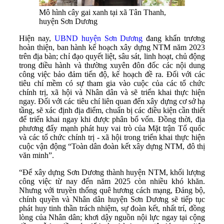
Mô hình cây gai xanh tại xã Tân Thanh,
huyện Sơn Dương
Hiện nay,
UBND huyện Sơn Dương
đang khẩn trương
hoàn thiện, ban hành kế hoạch xây dựng NTM năm 2023
trên địa bàn; chỉ đạo quyết liệt, sâu sát, linh hoạt, chủ động
trong điều hành và thường xuyên đôn đốc các nội dung
công việc bảo đảm tiến độ, kế hoạch đề ra. Đối với các
tiêu chí mềm có sự tham gia vào cuộc của các tổ chức
chính trị, xã hội và Nhân dân
và
sẽ triển khai thực hiện
ngay. Đối với các tiêu chí liên quan đến xây dựng cơ sở hạ
tầng, sẽ xác định địa điểm, chuẩn bị các điều kiện cần thiết
để triển khai ngay khi được phân bổ vốn. Đồng thời, địa
phương đẩy mạnh phát huy vai trò của Mặt trận Tổ quốc
và các tổ chức chính trị - xã hội trong triển khai thực hiện
cuộc vận động “Toàn dân đoàn kết xây dựng NTM, đô thị
văn minh”.
“Để xây dựng Sơn Dương thành huyện NTM, khối lượng
công việc từ nay đến năm 2025 còn nhiều khó khăn.
Nhưng với truyền thống quê hương cách mạng, Đảng bộ,
chính quyền và Nhân dân huyện Sơn Dương sẽ tiếp tục
phát huy tinh thần trách nhiệm, sự đoàn kết, nhất trí, đồng
lòng của Nhân dân; khơi dậy nguồn nội lực ngay tại cộng