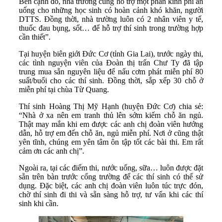
Bên cạnh đó, nhà trường cũng hỗ trợ một phần kinh phí ăn
uống cho những học sinh có hoàn cảnh khó khăn, người
DTTS. Đồng thời, nhà trường luôn có 2 nhân viên y tế,
thuốc đau bụng, sốt… để hỗ trợ thí sinh trong trường hợp
cần thiết”.
Tại huyện biên giới Đức Cơ (tỉnh Gia Lai), trước ngày thi,
các tình nguyện viên của Đoàn thị trấn Chư Ty đã tập
trung mua sẵn nguyên liệu để nấu cơm phát miễn phí 80
suất/buổi cho các thí sinh. Đồng thời, sắp xếp 30 chỗ ở
miễn phí tại chùa Từ Quang.
Thí sinh Hoàng Thị Mỹ Hạnh (huyện Đức Cơ) chia sẻ:
“Nhà ở xa nên em tranh thủ lên sớm kiếm chỗ ăn ngủ.
Thật may mắn khi em được các anh chị đoàn viên hướng
dẫn, hỗ trợ em đến chỗ ăn, ngủ miễn phí. Nơi ở cũng thật
yên tĩnh, chúng em yên tâm ôn tập tốt các bài thi. Em rất
cảm ơn các anh chị”.
Ngoài ra, tại các điểm thi, nước uống, sữa… luôn được đặt
sẵn trên bàn trước cổng trường để các thí sinh có thể sử
dụng. Đặc biệt, các anh chị đoàn viên luôn túc trực đón,
chờ thí sinh đi thi và sẵn sàng hỗ trợ, tư vấn khi các thí
sinh khi cần.