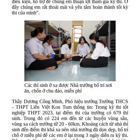
điều kiện, hỗ trợ để chúng em thuận lợi tham gia kỳ thi. Ở
đây chúng em rất thoải mái và yên tâm hoàn thành tốt kỳ
thi của mình”.
Các thí sinh ở xa được Nhà trường bố trí nơi
ăn, chốn ở chu đáo, miễn phí
Thầy Dương Công Minh, Phó hiệu trưởng Trường THCS
- THPT Liên Việt Kon Tum thông tin: Trong kỳ thi tốt
nghiệp THPT 2023, tại điểm thi của trường có 679 thí
sinh. Trong đó có 224 em đến từ các huyện vùng sâu,
vùng xa cách trường từ 20 - 60km. Khoảng cách từ nhà thí
sinh đến điểm thi khá xa nên nhà trường đã dọn dẹp, bố trí
chỗ ở miễn phí để các em ở lại trong 3 ngày diễn ra kỳ thi.