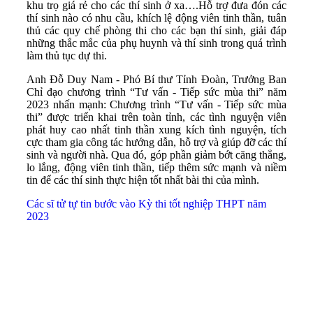
khu trọ giá rẻ cho các thí sinh ở xa….Hỗ trợ đưa đón các
thí sinh nào có nhu cầu, khích lệ động viên tinh thần, tuân
thủ các quy chế phòng thi cho các bạn thí sinh, giải đáp
những thắc mắc của phụ huynh và thí sinh trong quá trình
làm thủ tục dự thi.
Anh Đỗ Duy Nam - Phó Bí thư Tỉnh Đoàn, Trưởng Ban
Chỉ đạo chương trình “Tư vấn - Tiếp sức mùa thi” năm
2023 nhấn mạnh: Chương trình “Tư vấn - Tiếp sức mùa
thi” được triển khai trên toàn tỉnh, các tình nguyện viên
phát huy cao nhất tinh thần xung kích tình nguyện, tích
cực tham gia công tác hướng dẫn, hỗ trợ và giúp đỡ các thí
sinh và người nhà. Qua đó, góp phần giảm bớt căng thẳng,
lo lắng, động viên tinh thần, tiếp thêm sức mạnh và niềm
tin để các thí sinh thực hiện tốt nhất bài thi của mình.
Các sĩ tử tự tin bước vào Kỳ thi tốt nghiệp THPT năm
2023