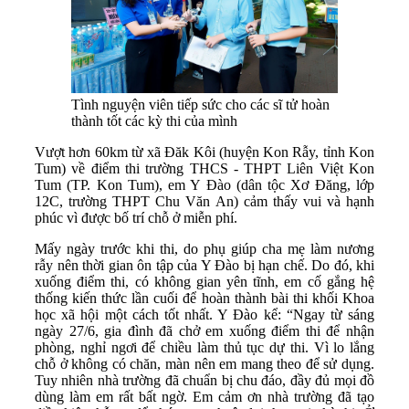
Tình nguyện viên tiếp sức cho các sĩ tử hoàn
thành tốt các kỳ thi của mình
Vượt hơn 60km từ xã Đăk Kôi (huyện Kon Rẫy, tỉnh Kon
Tum) về điểm thi trường THCS - THPT Liên Việt Kon
Tum (TP. Kon Tum), em Y Đào (dân tộc Xơ Đăng, lớp
12C, trường THPT Chu Văn An) cảm thấy vui và hạnh
phúc vì được bố trí chỗ ở miễn phí.
Mấy ngày trước khi thi, do phụ giúp cha mẹ làm nương
rẫy nên thời gian ôn tập của Y Đào bị hạn chế. Do đó, khi
xuống điểm thi, có không gian yên tĩnh, em cố gắng hệ
thống kiến thức lần cuối để hoàn thành bài thi khối Khoa
học xã hội một cách tốt nhất. Y Đào kể: “Ngay từ sáng
ngày 27/6, gia đình đã chở em xuống điểm thi để nhận
phòng, nghỉ ngơi để chiều làm thủ tục dự thi. Vì lo lắng
chỗ ở không có chăn, màn nên em mang theo để sử dụng.
Tuy nhiên nhà trường đã chuẩn bị chu đáo, đầy đủ mọi đồ
dùng làm em rất bất ngờ. Em cảm ơn nhà trường đã tạo