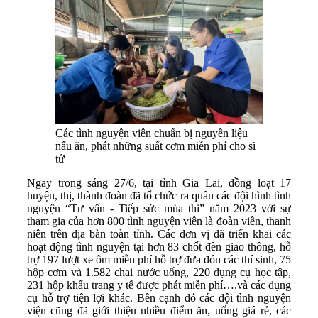
Các tình nguyện viên chuẩn bị nguyên liệu
nấu ăn, phát những suất cơm miễn phí cho sĩ
tử
Ngay trong sáng 27/6, tại tỉnh Gia Lai, đồng loạt 17
huyện, thị, thành đoàn đã tổ chức ra quân các đội hình tình
nguyện “Tư vấn - Tiếp sức mùa thi” năm 2023 với sự
tham gia của hơn 800 tình nguyện viên là đoàn viên, thanh
niên trên địa bàn toàn tỉnh. Các đơn vị đã triển khai các
hoạt động tình nguyện tại hơn 83 chốt đèn giao thông, hỗ
trợ 197 lượt xe ôm miễn phí hỗ trợ đưa đón các thí sinh, 75
hộp cơm và 1.582 chai nước uống, 220 dụng cụ học tập,
231 hộp khẩu trang y tế được phát miễn phí….và các dụng
cụ hỗ trợ tiện lợi khác. Bên cạnh đó các đội tình nguyện
viện cũng đã giới thiệu nhiều điểm ăn, uống giá rẻ, các