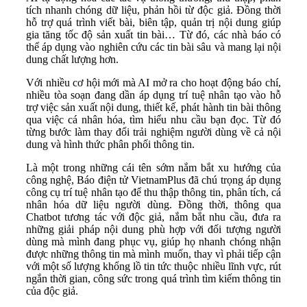
tích nhanh chóng dữ liệu, phản hồi từ độc giả. Đồng thời
hỗ trợ quá trình viết bài, biên tập, quản trị nội dung giúp
gia tăng tốc độ sản xuất tin bài… Từ đó, các nhà báo có
thể áp dụng vào nghiên cứu các tin bài sâu và mang lại nội
dung chất lượng hơn.
Với nhiều cơ hội mới mà AI mở ra cho hoạt động báo chí,
nhiều tòa soạn đang dần áp dụng trí tuệ nhân tạo vào hỗ
trợ việc sản xuất nội dung, thiết kế, phát hành tin bài thông
qua việc cá nhân hóa, tìm hiểu nhu cầu bạn đọc. Từ đó
từng bước làm thay đổi trải nghiệm người dùng về cả nội
dung và hình thức phân phối thông tin.
Là một trong những cái tên sớm nắm bắt xu hướng của
công nghệ, Báo điện tử VietnamPlus đã chú trọng áp dụng
công cụ trí tuệ nhân tạo để thu thập thông tin, phân tích, cá
nhân hóa dữ liệu người dùng. Đồng thời, thông qua
Chatbot tương tác với độc giả, nắm bắt nhu cầu, đưa ra
những giải pháp nội dung phù hợp với đối tượng người
dùng mà mình đang phục vụ, giúp họ nhanh chóng nhận
được những thông tin mà mình muốn, thay vì phải tiếp cận
với một số lượng khổng lồ tin tức thuộc nhiều lĩnh vực, rút
ngắn thời gian, công sức trong quá trình tìm kiếm thông tin
của độc giả.