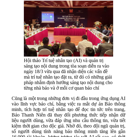
Hội thảo Trí tuệ nhân tạo (AI) và quản trị
sáng tạo nội dung trong tòa soạn diễn ra vào
ngày 18/3 vừa qua đã nhận diện các vấn đề
mà trí tuệ nhân tạo đặt ra, từ đó có những giải
pháp nhằm định hướng sáng tạo nội dung cho
từng nhà báo và ở mỗi cơ quan báo chí
Cũng là một trong những đơn vị đi đầu trong ứng dụng AI
vào lĩnh vực báo chí, bằng việc ra mắt dự án Báo thông
minh, tích hợp trí tuệ nhân tạo để đọc tin tức trên trang,
Báo Thanh Niên đã thay đổi phương thức tiếp nhận dữ
liệu người dùng, vừa đáp ứng nhu cầu thông tin, vừa tiết
kiệm thời gian cho độc giả. Nhờ đó, theo đội ngũ quản trị,
số người dùng tính năng báo thông minh tăng lên gần
16.000 tài khoản, lượng tương tác với AI rất cao, có thời