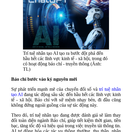
Trí tuệ nhân tạo AI tạo ra bước đột phá đến
hầu hết các lĩnh vực kinh tế - xã hội, trong đó
có hoạt động báo chí - truyền thông (Ảnh:
TL)
Báo chí bước vào kỷ nguyên mới
Sự phát triển mạnh mẽ của chuyển đổi số và
trí tuệ nhân
tạo AI
đang tác động sâu sắc đến hầu hết các lĩnh vực kinh
tế - xã hội. Báo chí với sứ mệnh nhạy bén, đi đầu cũng
không đứng ngoài guồng của sự tác động này.
Theo đó, trí tuệ nhân tạo đang được đánh giá sẽ làm thay
đổi toàn diện ngành Báo chí, giúp tiết kiệm thời gian, tiền
bạc, tăng tốc độ và hiệu quả trong việc truyền tải thông tin.
AI tự động hóa các tác vụ thông thường, thu thập, phân