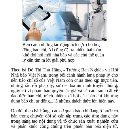
Bên cạnh những tác động tích cực cho hoạt
động báo chí, AI cũng đặt ra nhiều bài toán
khó đòi hỏi mỗi nhà báo và các chủ thể quản
lý cần tìm ra lời giải phù hợp
Theo bà Đỗ Thị Thu Hằng - Trưởng Ban Nghiệp vụ Hội
Nhà báo Việt Nam, trong bối cảnh hành lang pháp lý cho
nền báo chí số của Việt Nam còn chưa theo kịp thực tiễn,
những rắc rối pháp lý, sự đe dọa an ninh truyền thông,
nguy cơ vi phạm bản quyền tác giả và cả các tranh cãi về
đạo đức báo chí, trách nhiệm xã hội của báo chí khi ứng
dụng báo chí tự động... là những thách thức lớn hiện nay.
Do đó, theo bà Hằng, các cơ quan báo chí đang ở bước cơ
bản trong chuyển đổi số cần tập trung các ứng dụng này
trong sáng tạo nội dung và tổ chức sản xuất, nghiên cứu
và phân khúc công chúng trên phiên bản báo điện tử,