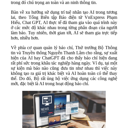
trong đó chú trọng an toàn và an ninh thông tin.
Bàn về xu hướng sử dụng trí tuệ nhân tạo AI trong tương
lai, theo Tổng Biên tập Báo điện tử VnExpress Phạm
Hiếu, Chat GPT, AI thực tế đã tham gia vào quá trình này
ở các mức độ khác nhau trong từng phân đoạn của người
làm báo. Tuy nhiên, thời gian tới, AI sẽ tham gia trực tiếp
hơn, nhiều hơn.
Về phía cơ quan quản lý báo chí, Thứ trưởng Bộ Thông
tin và Truyền thông Nguyễn Thanh Lâm cho rằng, sự xuất
hiện của AI hay ChatGPT đã cho thấy báo chí hiện đang
rất phí sức trong khâu tác nghiệp hàng ngày. Ví dụ, tại một
sự kiện mà báo nào cũng đưa tin như nhau thì việc này
không tạo ra giá trị khác biệt và AI hoàn toàn có thể thay
thế. Do đó, Bộ rất ủng hộ việc ứng dụng các công nghệ
mới, đặc biệt là AI trong hoạt động báo chí.