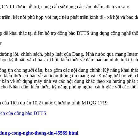
 CNTT được hỗ trợ, cung cấp sử dụng các sản phẩm, dịch vụ sau:
riển, kết nối phù hợp với mục tiêu phát triển kinh tế - xã hội và bảo 
p để khai thác tại điểm hỗ trợ đồng bào DTTS ứng dụng công nghệ thô
T
ng lối, chính sách, pháp luật của Đảng, Nhà nước qua mạng Internet
a học kỹ thuật, văn hóa - xã hội, kiến thức về đảm bảo an ninh, trật tự
hông tin cho người dân, bao gồm các nội dung chính: Kỹ năng khai thác
n; kiến thức cơ bản về an toàn thông tin mạng và kỹ năng tự bảo vệ,
ơ bản về sử dụng máy tính và các nội dung khác theo xu hướng phát t
o Nhân dân; kiến thức, kỹ năng phòng ngừa, cảnh giác với các thông t
u của Tiểu dự án 10.2 thuộc Chương trình MTQG 1719.
i ích của đồng bào DTTS
-dung-cong-nghe-thong-tin-45569.html