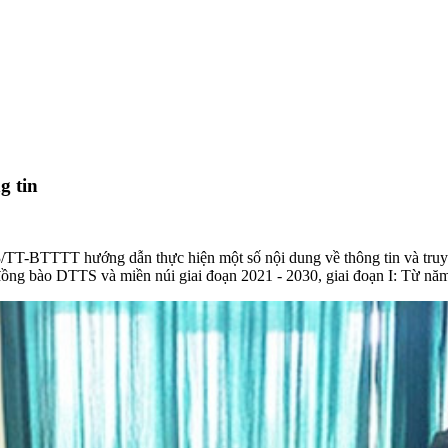
g tin
/TT-BTTTT hướng dẫn thực hiện một số nội dung về thông tin và truyề
g đồng bào DTTS và miền núi giai đoạn 2021 - 2030, giai đoạn I: Từ n