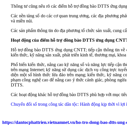
Thông tư cũng nêu rõ các điểm hỗ trợ đồng bào DTTS ứng dụng
Các nền tảng số do các cơ quan trung ương, các địa phương phát t
và miền núi.
Các sản phẩm thông tin do địa phương tổ chức sản xuất, cung cấ
Hoạt động của điểm hỗ trợ đồng bào DTTS ứng dụng CNT
Hỗ trợ đồng bào DTTS ứng dụng CNTT; tiếp cận thông tin về đườ
kiến thức, kỹ năng sản xuất, phát triển kinh tế, thương mại, kho
Phổ biến kiến thức, nâng cao kỹ năng số và năng lực tiếp cận t
trên mạng Internet; kỹ năng sử dụng các dịch vụ công trực tuyế
diện một số hình thức lừa đảo trên mạng; kiến thức, kỹ năng c
phạm công nghệ cao để nâng cao ý thức cảnh giác, phòng ngừa ch
DTTS.
Các hoạt động khác hỗ trợ đồng bào DTTS phù hợp với mục tiê
Chuyển đổi số trong công tác dân tộc: Hành động kịp thời vì lợ
https://dantocphattrien.vietnamnet.vn/ho-tro-dong-bao-dtts-ung