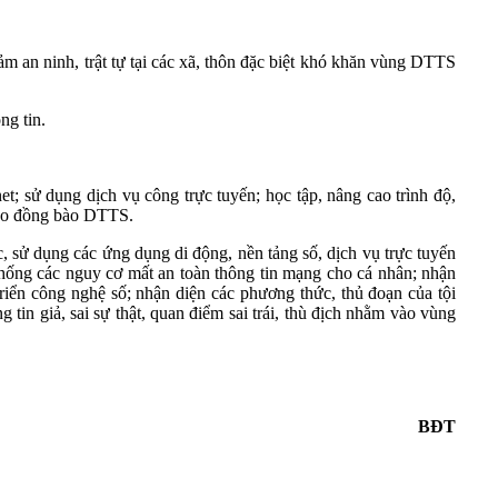
đảm an ninh, trật tự tại các xã, thôn đặc biệt khó khăn vùng DTTS
ng tin.
; sử dụng dịch vụ công trực tuyến; học tập, nâng cao trình độ,
 cho đồng bào DTTS.
, sử dụng các ứng dụng di động, nền tảng số, dịch vụ trực tuyến
 chống các nguy cơ mất an toàn thông tin mạng cho cá nhân; nhận
riển công nghệ số; nhận diện các phương thức, thủ đoạn của tội
in giả, sai sự thật, quan điểm sai trái, thù địch nhằm vào vùng
BĐT