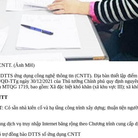
g CNTT. (Ảnh MH)
ào DTTS ứng dụng công nghệ thông tin (CNTT). Địa bàn thiết lập điể
1/QĐ-TTg ngày 30/12/2021 của Thủ tướng Chính phủ quy định nguyên t
h MTQG 1719, bao gồm: Xã đặc biệt khó khăn (xã khu vực III); xã khôn
CNTT
 sẵn nhà kiên cố và hạ tầng công trình xây dựng; thuận tiện người 
dịch vụ truy nhập Internet băng rộng theo Chương trình cung cấp dị
m hỗ trợ đồng bào DTTS số ứng dụng CNTT