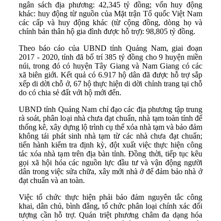
ngân sách địa phương: 42,345 tỷ đồng; vốn huy động
khác: huy động từ nguồn của Mặt trận Tổ quốc Việt Nam
các cấp và huy động khác (từ cộng đồng, dòng họ và
chính bản thân hộ gia đình được hỗ trợ): 98,805 tỷ đồng.
Theo báo cáo của UBND tỉnh Quảng Nam, giai đoạn
2017 - 2020, tỉnh đã bố trí 385 tỷ đồng cho 9 huyện miền
núi, trong đó có huyện Tây Giang và Nam Giang có các
xã biên giới. Kết quả có 6.917 hộ dân đã được hỗ trợ sắp
xếp di dời chỗ ở, 67 hộ thực hiện di dời chỉnh trang tại chỗ
do có chia sẻ đất với hộ mới đến.
UBND tỉnh Quảng Nam chỉ đạo các địa phương tập trung
rà soát, phân loại nhà chưa đạt chuẩn, nhà tạm toàn tỉnh để
thống kê, xây dựng lộ trình cụ thể xóa nhà tạm và bảo đảm
không tái phát sinh nhà tạm từ các nhà chưa đạt chuẩn;
tiến hành kiểm tra định kỳ, đột xuất việc thực hiện công
tác xóa nhà tạm trên địa bàn tỉnh. Đồng thời, tiếp tục kêu
gọi xã hội hóa các nguồn lực đầu tư và vận động người
dân trong việc sửa chữa, xây mới nhà ở để đảm bảo nhà ở
đạt chuẩn và an toàn.
Việc tổ chức thực hiện phải bảo đảm nguyên tắc công
khai, dân chủ, bình đẳng, tổ chức phân loại chính xác đối
tượng cần hỗ trợ. Quán triệt phương châm đa dạng hóa