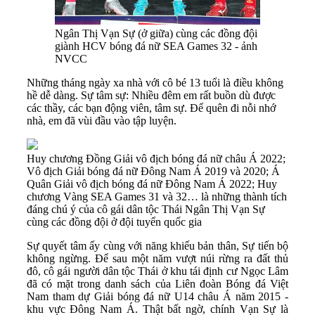
Ngân Thị Vạn Sự (ở giữa) cùng các đồng đội
giành HCV bóng đá nữ SEA Games 32 - ảnh
NVCC
Những tháng ngày xa nhà với cô bé 13 tuổi là điều không
hề dễ dàng. Sự tâm sự: Nhiều đêm em rất buồn dù được
các thầy, các bạn động viên, tâm sự. Để quên đi nỗi nhớ
nhà, em đã vùi đầu vào tập luyện.
Huy chương Đồng Giải vô địch bóng đá nữ châu Á 2022;
Vô địch Giải bóng đá nữ Đông Nam Á 2019 và 2020; Á
Quân Giải vô địch bóng đá nữ Đông Nam Á 2022; Huy
chương Vàng SEA Games 31 và 32… là những thành tích
đáng chú ý của cô gái dân tộc Thái Ngân Thị Vạn Sự
cùng các đồng đội ở đội tuyển quốc gia
Sự quyết tâm ấy cùng với năng khiếu bản thân, Sự tiến bộ
không ngừng. Để sau một năm vượt núi rừng ra đất thủ
đô, cô gái người dân tộc Thái ở khu tái định cư Ngọc Lâm
đã có mặt trong danh sách của Liên đoàn Bóng đá Việt
Nam tham dự Giải bóng đá nữ U14 châu Á năm 2015 -
khu vực Đông Nam Á. Thật bất ngờ, chính Vạn Sự là