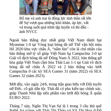
Bố mẹ và anh trai là động lực tinh thần rất lớn
để Sự vượt qua những khó khăn, áp lực, vất
vả trong suốt quá trình tập luyện và thi đấu -
ảnh NVCC
Ngoài bàn thắng duy nhất giúp Việt Nam đánh bại
Myanmar 1-0 tại Vòng loại bóng đá nữ Thế vận hội mùa
Hè 2020 khu vực châu Á, “nấm lùn” còn là chủ nhân của
bàn thắng mở tỷ số giúp Việt Nam hạ Campuchia 3-0 tại
Giải vô địch bóng đá nữ Đông Nam Á 2022, bàn thắng gỡ
hòa giúp Việt Nam cầm hòa Thái Lan 1-1 tại Giải vô địch
bóng đá nữ châu Á 2022 và 2 bàn thắng vào lưới
Campuchia ở các kỳ SEA Games 31 (năm 2022) và SEA
Games 32 (năm 2023).
Mới đây, vào ngày 24/6, trong trận giao hữu với Đội tuyển
nữ Đức, cô gái dân tộc Thái đã có pha kiến tạo chính xác,
giúp Thanh Nhã lập siêu phẩm vào lưới đội bóng Á quân
EURO 2022.
Tháng 7 này, Ngân Thị Vạn Sự là 1 trong 3 cầu thủ quê
Nghệ An (cùng với Thái Thị Thảo và Vũ Thị Hoa ở Đô