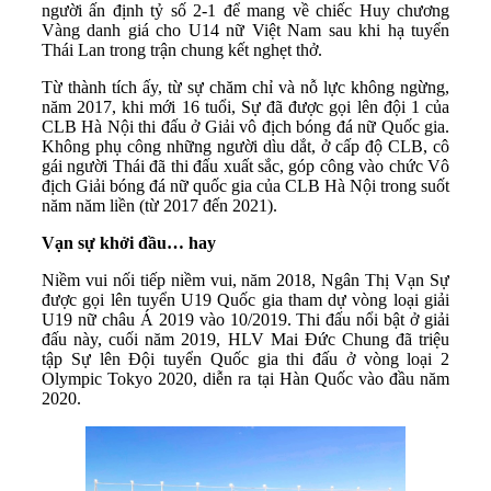
người ấn định tỷ số 2-1 để mang về chiếc Huy chương
Vàng danh giá cho U14 nữ Việt Nam sau khi hạ tuyển
Thái Lan trong trận chung kết nghẹt thở.
Từ thành tích ấy, từ sự chăm chỉ và nỗ lực không ngừng,
năm 2017, khi mới 16 tuổi, Sự đã được gọi lên đội 1 của
CLB Hà Nội thi đấu ở Giải vô địch bóng đá nữ Quốc gia.
Không phụ công những người dìu dắt, ở cấp độ CLB, cô
gái người Thái đã thi đấu xuất sắc, góp công vào chức Vô
địch Giải bóng đá nữ quốc gia của CLB Hà Nội trong suốt
năm năm liền (từ 2017 đến 2021).
Vạn sự khởi đầu… hay
Niềm vui nối tiếp niềm vui, năm 2018, Ngân Thị Vạn Sự
được gọi lên tuyển U19 Quốc gia tham dự vòng loại giải
U19 nữ châu Á 2019 vào 10/2019. Thi đấu nổi bật ở giải
đấu này, cuối năm 2019, HLV Mai Đức Chung đã triệu
tập Sự lên Đội tuyển Quốc gia thi đấu ở vòng loại 2
Olympic Tokyo 2020, diễn ra tại Hàn Quốc vào đầu năm
2020.