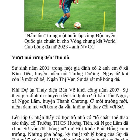
"Nấm lùn" trong một buổi tập cùng Đội tuyển
Quốc gia chuẩn bị cho Vòng chung kết World
Cup bóng đá nữ 2023 - ảnh NVCC
Vượt núi rừng đến Thủ đô
Sự sinh năm 2001, trong một gia đình có 2 anh em ở xã
Kim Tiến, huyện miền núi Tương Dương. Ngay từ khi
còn là một cô bé, Ngân Thị Vạn Sự đã rất mê bóng đá.
Khi Dự án Thủy điện Bản Vẽ khởi công năm 2007, Sự
theo gia đình di chuyển đến tái định cư ở bản Tân Ngọc,
xã Ngọc Lâm, huyện Thanh Chương. Ở môi trường mới,
niềm đam mê với bóng đá vẫn không hề thay đổi với Sự.
Lên lớp 6, nhận thấy cô học trò nhỏ có “tố chất” thể thao
các thầy, cô Trường THCS Hương Tiến, xã Ngọc Lâm đã
chọn Sự vào đội bóng nữ dự Hội khỏe Phù Đổng cụm
trường. Những pha bóng, kỹ thuật xử lý bóng của Sự đã
“lọt mắt” của một HLV chịu trách nhiệm tuyển quân cho