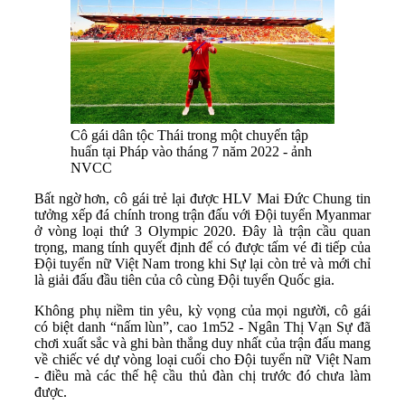
Cô gái dân tộc Thái trong một chuyến tập
huấn tại Pháp vào tháng 7 năm 2022 - ảnh
NVCC
Bất ngờ hơn, cô gái trẻ lại được HLV Mai Đức Chung tin
tưởng xếp đá chính trong trận đấu với Đội tuyển Myanmar
ở vòng loại thứ 3 Olympic 2020. Đây là trận cầu quan
trọng, mang tính quyết định để có được tấm vé đi tiếp của
Đội tuyển nữ Việt Nam trong khi Sự lại còn trẻ và mới chỉ
là giải đấu đầu tiên của cô cùng Đội tuyển Quốc gia.
Không phụ niềm tin yêu, kỳ vọng của mọi người, cô gái
có biệt danh “nấm lùn”, cao 1m52 - Ngân Thị Vạn Sự đã
chơi xuất sắc và ghi bàn thắng duy nhất của trận đấu mang
về chiếc vé dự vòng loại cuối cho Đội tuyển nữ Việt Nam
- điều mà các thế hệ cầu thủ đàn chị trước đó chưa làm
được.