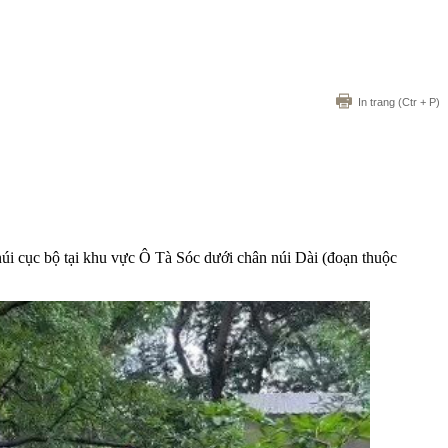
In trang
(Ctr + P)
núi cục bộ tại khu vực Ô Tà Sóc dưới chân núi Dài (đoạn thuộc