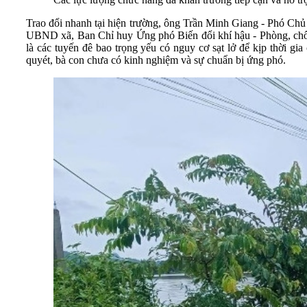
Trao đổi nhanh tại hiện trường, ông Trần Minh Giang - Phó Ch
UBND xã, Ban Chỉ huy Ứng phó Biến đổi khí hậu - Phòng, chống t
là các tuyến đê bao trọng yếu có nguy cơ sạt lở để kịp thời gi
quyét, bà con chưa có kinh nghiệm và sự chuẩn bị ứng phó.