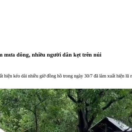
m mưa dông, nhiều người dân kẹt trên núi
hiện kéo dài nhiều giờ đồng hồ trong ngày 30/7 đã làm xuất hiện lũ 