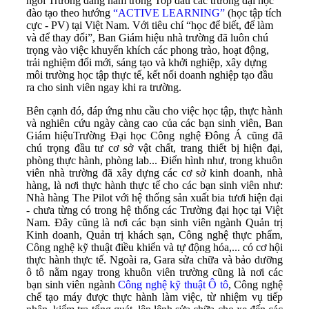
ngôi Trường đang nằm trong Top đầu các trường đại học
đào tạo theo hướng
“ACTIVE LEARNING”
(học tập tích
cực - PV) tại Việt Nam. Với tiêu chí “học để biết, để làm
và để thay đổi”, Ban Giám hiệu nhà trường đã luôn chú
trọng vào việc khuyến khích các phong trào, hoạt động,
trải nghiệm đổi mới, sáng tạo và khởi nghiệp, xây dựng
môi trường học tập thực tế, kết nối doanh nghiệp tạo đầu
ra cho sinh viên ngay khi ra trường.
Bên cạnh đó, đáp ứng nhu cầu cho việc học tập, thực hành
và nghiên cứu ngày càng cao của các bạn sinh viên, Ban
Giám hiệuTrường Đại học Công nghệ Đông Á cũng đã
chú trọng đầu tư cơ sở vật chất, trang thiết bị hiện đại,
phòng thực hành, phòng lab... Điển hình như, trong khuôn
viên nhà trường đã xây dựng các cơ sở kinh doanh, nhà
hàng, là nơi thực hành thực tế cho các bạn sinh viên như:
Nhà hàng The Pilot với hệ thống sản xuất bia tươi hiện đại
- chưa từng có trong hệ thống các Trường đại học tại Việt
Nam. Đây cũng là nơi các bạn sinh viên ngành Quản trị
Kinh doanh, Quản trị khách sạn, Công nghệ thực phẩm,
Công nghệ kỹ thuật điều khiển và tự động hóa,... có cơ hội
thực hành thực tế. Ngoài ra, Gara sửa chữa và bảo dưỡng
ô tô nằm ngay trong khuôn viên trường cũng là nơi các
bạn sinh viên ngành
Công nghệ kỹ thuật Ô tô
, Công nghệ
chế tạo máy được thực hành làm việc, từ nhiệm vụ tiếp