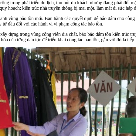
g trong phát triển du lịch, thu hút du khách nhưng đang phải đối mặt
quy hoạch; kiến trúc nhà truyền thống bị mai một, làm mất đi sức hấp 
khoanh vùng bảo tồn mới. Ban hành các quyết định để bảo đảm cho công
y từ đầu đối với các hành vi vi phạm công tác bảo tồn.
xây dựng trong vùng công viên địa chất, bảo bảo đảm tồn kiến trúc tru
 hóa của từng dân tộc để triển khai công tác bảo tồn, gắn với đó là tiếp 