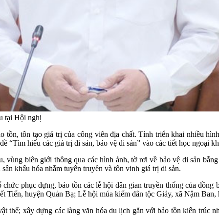
 tại Hội nghị
o tồn, tôn tạo giá trị của công viên địa chất. Tỉnh triển khai nhiều h
đề “Tìm hiểu các giá trị di sản, bảo vệ di sản” vào các tiết học ngoại k
u, vùng biên giới thông qua các hình ảnh, tờ rơi về bảo vệ di sản bằn
n sân khấu hóa nhằm tuyên truyền và tôn vinh giá trị di sản.
 tổ chức phục dựng, bảo tồn các lễ hội dân gian truyền thống của đồn
t Tiến, huyện Quản Bạ; Lễ hội múa kiếm dân tộc Giáy, xã Nậm Ban,
t thể; xây dựng các làng văn hóa du lịch gắn với bảo tồn kiến trúc nhà