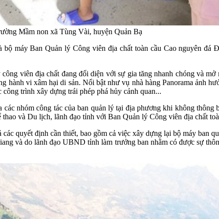
i Trường Mầm non xã Tùng Vài, huyện Quản Bạ
là bộ máy Ban Quản lý Công viên địa chất toàn cầu Cao nguyên đá Đ
 công viên địa chất đang đối diện với sự gia tăng nhanh chóng và mở 
hững hành vi xâm hại di sản. Nổi bật như vụ nhà hàng Panorama ảnh hư
c công trình xây dựng trái phép phá hủy cảnh quan...
a các nhóm công tác của ban quản lý tại địa phương khi không thông 
 thao và Du lịch, lãnh đạo tỉnh với Ban Quản lý Công viên địa chất 
 các quyết định cần thiết, bao gồm cả việc xây dựng lại bộ máy ban qu
g và do lãnh đạo UBND tỉnh làm trưởng ban nhằm có được sự thông s