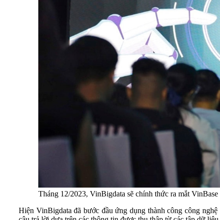
Tháng 12/2023, VinBigdata sẽ chính thức ra mắt VinBase
Hiện VinBigdata đã bước đầu ứng dụng thành công công nghệ m
câu trả lời dựa trên các thông tin được thu thập từ các tập dữ liệu