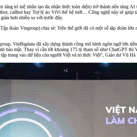
tảng trí tuệ nhân tạo đa nhận thức toàn diện) trở thành nền tảng AI t
tbot, callbot hay Trợ lý ảo ViVi thế hệ mới… Công nghệ này sẽ giúp tă
giản hơn nhiều so với trước đây.
 đoàn Vingroup) chia sẻ: Trên thế giới đã có một số tập đoàn lớn 
p, VinBigdata đã xây dựng thành công mô hình ngôn ngữ lớn tiếng Việ
tính bảo mật. Thay vì cần tới khoảng 175 tỷ tham số như ChatGPT thì 
 tập trung vào dữ liệu của người Việt và tri thức Việt", Giáo dư Vũ Hà