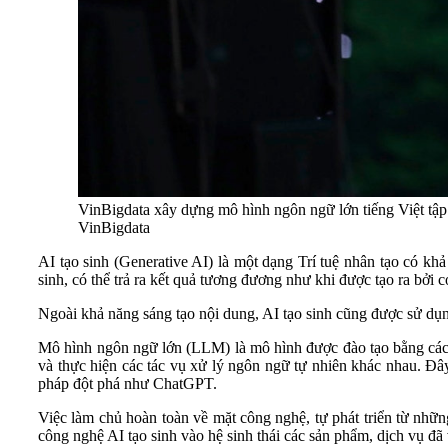
VinBigdata xây dựng mô hình ngôn ngữ lớn tiếng Việt tập
VinBigdata
AI tạo sinh (Generative AI) là một dạng Trí tuệ nhân tạo có kh
sinh, có thể trả ra kết quả tương đương như khi được tạo ra bởi 
Ngoài khả năng sáng tạo nội dung, AI tạo sinh cũng được sử dụn
Mô hình ngôn ngữ lớn (LLM) là mô hình được đào tạo bằng cách s
và thực hiện các tác vụ xử lý ngôn ngữ tự nhiên khác nhau. Đâ
pháp đột phá như ChatGPT.
Việc làm chủ hoàn toàn về mặt công nghệ, tự phát triển từ nhữ
công nghệ AI tạo sinh vào hệ sinh thái các sản phẩm, dịch vụ đã 