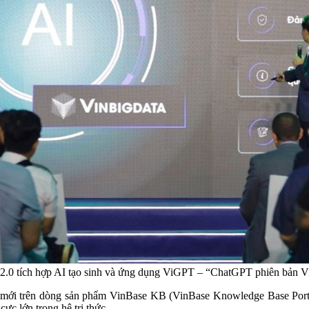
 2.0 tích hợp AI tạo sinh và ứng dụng ViGPT – “ChatGPT phiên bản V
ới trên dòng sản phẩm VinBase KB (VinBase Knowledge Base Portal)
 cực lớn trong hệ tri thức.