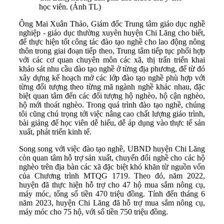
học viên. (Ảnh TL)
Ông Mai Xuân Thảo, Giám đốc Trung tâm giáo dục nghề
nghiệp - giáo dục thường xuyên huyện Chi Lăng cho biết,
để thực hiện tốt công tác đào tạo nghề cho lao động nông
thôn trong giai đoạn tiếp theo, Trung tâm tiếp tục phối hợp
với các cơ quan chuyên môn các xã, thị trấn triển khai
khảo sát nhu cầu đào tạo nghề ở từng địa phương, để từ đó
xây dựng kế hoạch mở các lớp đào tạo nghề phù hợp với
từng đối tượng theo từng mã ngành nghề khác nhau, đặc
biệt quan tâm đến các đối tượng hộ nghèo, hộ cận nghèo,
hộ mới thoát nghèo. Trong quá trình đào tạo nghề, chúng
tôi cũng chú trọng tới việc nâng cao chất lượng giáo trình,
bài giảng để học viên dễ hiểu, dễ áp dụng vào thực tế sản
xuất, phát triển kinh tế.
Song song với việc đào tạo nghề, UBND huyện Chi Lăng
còn quan tâm hỗ trợ sản xuất, chuyển đổi nghề cho các hộ
nghèo trên địa bàn các xã đặc biệt khó khăn từ nguồn vốn
của Chương trình MTQG 1719. Theo đó, năm 2022,
huyện đã thực hiện hỗ trợ cho 47 hộ mua sắm nông cụ,
máy móc, tổng số tiền 470 triệu đồng. Tính đến tháng 6
năm 2023, huyện Chi Lăng đã hỗ trợ mua sắm nông cụ,
máy móc cho 75 hộ, với số tiền 750 triệu đồng.