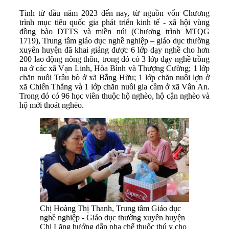
Tính từ đầu năm 2023 đến nay, từ nguồn vốn Chương
trình mục tiêu quốc gia phát triển kinh tế - xã hội vùng
đồng bào DTTS và miền núi (Chương trình MTQG
1719), Trung tâm giáo dục nghề nghiệp – giáo dục thường
xuyên huyện đã khai giảng được 6 lớp dạy nghề cho hơn
200 lao động nông thôn, trong đó có 3 lớp dạy nghề trồng
na ở các xã Vạn Linh, Hòa Bình và Thượng Cường; 1 lớp
chăn nuôi Trâu bò ở xã Bằng Hữu; 1 lớp chăn nuôi lợn ở
xã Chiến Thắng và 1 lớp chăn nuôi gia cầm ở xã Vân An.
Trong đó có 96 học viên thuộc hộ nghèo, hộ cận nghèo và
hộ mới thoát nghèo.
Chị Hoàng Thị Thanh, Trung tâm Giáo dục
nghề nghiệp - Giáo dục thường xuyên huyện
Chi Lăng hướng dẫn pha chế thuốc thú y cho