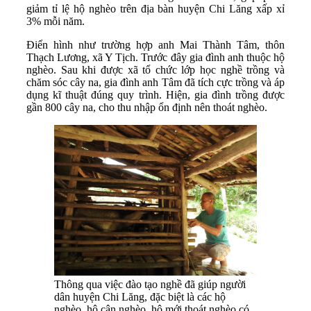
giảm tỉ lệ hộ nghèo trên địa bàn huyện Chi Lăng xấp xỉ
3% mỗi năm.
Điển hình như trường hợp anh Mai Thành Tâm, thôn
Thạch Lương, xã Y Tịch. Trước đây gia đình anh thuộc hộ
nghèo. Sau khi được xã tổ chức lớp học nghề trồng và
chăm sóc cây na, gia đình anh Tâm đã tích cực trồng và áp
dụng kĩ thuật đúng quy trình. Hiện, gia đình trồng được
gần 800 cây na, cho thu nhập ổn định nên thoát nghèo.
Thông qua việc đào tạo nghề đã giúp người
dân huyện Chi Lăng, đặc biệt là các hộ
nghèo, hộ cận nghèo, hộ mới thoát nghèo có