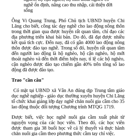
nghề ổn định, nâng cao thu nhập, cải thiện đời
sống
Ông Vi Quang Trung, Phó Chủ tịch UBND huyện Chi
Lăng cho biết, công tác dạy nghề cho lao động nông thôn
trong thời gian qua được huyện rất quan tâm, chỉ đạo các
địa phương triển khai bài bản. Do đó, đã đạt được nhiều
kết quả tích cực. Đến nay, đã có gần 4000 lao động nông
thôn được đào tạo nghề. Trong số đó, huyện rất quan tâm
đến người lao động là hộ nghèo, hộ cận nghèo, hộ mới
thoát nghèo và đến thời điểm hiện nay, tỉ lệ các hộ nghèo,
cận nghèo được đào tạo chiếm gần 40% trên tổng số lao
động đã được đào tạo.
Trao "cần câu"
Có mặt tại UBND xã Vân An đúng dịp Trung tâm giáo
dục nghề nghiệp - giáo dục thường xuyên huyện Chi Lăng
tổ chức khai giảng lớp dạy nghề chăn nuôi gia cầm cho 35
lao động thuộc đối tượng Chương trình MTQG 1719.
Được biết, việc học nghề nuôi gia cầm xuất phát từ
nguyện vọng của các học viên. Theo đó, các học viên
được tham gia 38 buổi học về cả lý thuyết và thực hành
chăn nuôi gia cầm theo phương thức cầm tay chỉ việc.