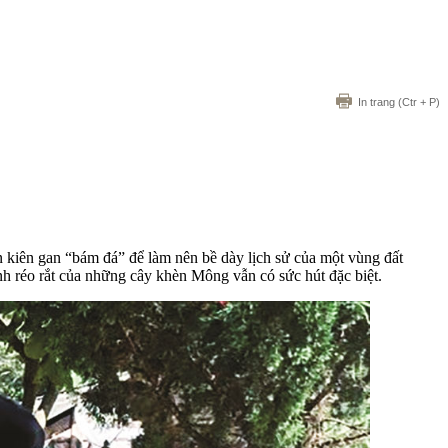
In trang
(Ctr + P)
 kiên gan “bám đá” để làm nên bề dày lịch sử của một vùng đất
h réo rắt của những cây khèn Mông vẫn có sức hút đặc biệt.