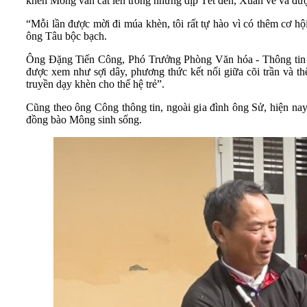
khèn Mông vẫn cất lên trong những dịp Tết đến, Xuân về và đư
“Mỗi lần được mời đi múa khèn, tôi rất tự hào vì có thêm cơ hộ
ông Tâu bộc bạch.
Ông Đặng Tiến Công, Phó Trưởng Phòng Văn hóa - Thông tin h
được xem như sợi dây, phương thức kết nối giữa cõi trần và th
truyền dạy khèn cho thế hệ trẻ”.
Cũng theo ông Công thông tin, ngoài gia đình ông Sử, hiện na
đồng bào Mông sinh sống.