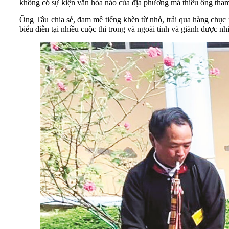
không có sự kiện văn hóa nào của địa phương mà thiếu ông tham
Ông Tâu chia sẻ, đam mê tiếng khèn từ nhỏ, trải qua hàng chục
biểu diễn tại nhiều cuộc thi trong và ngoài tỉnh và giành được nh