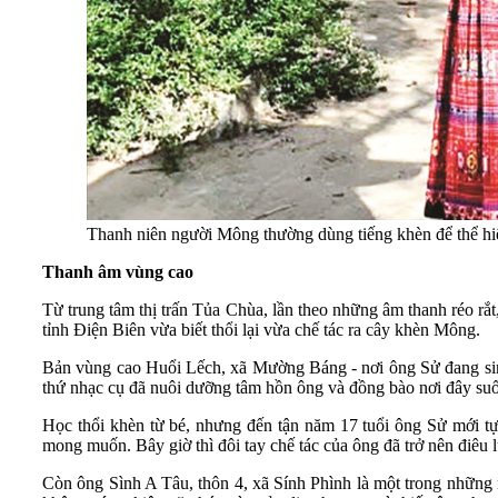
Thanh niên người Mông thường dùng tiếng khèn để thể hiệ
Thanh âm vùng cao
Từ trung tâm thị trấn Tủa Chùa, lần theo những âm thanh réo rắt
tỉnh Điện Biên vừa biết thổi lại vừa chế tác ra cây khèn Mông.
Bản vùng cao Huổi Lếch, xã Mường Báng - nơi ông Sử đang sinh
thứ nhạc cụ đã nuôi dưỡng tâm hồn ông và đồng bào nơi đây suố
Học thổi khèn từ bé, nhưng đến tận năm 17 tuổi ông Sử mới tự
mong muốn. Bây giờ thì đôi tay chế tác của ông đã trở nên điêu 
Còn ông Sình A Tâu, thôn 4, xã Sính Phình là một trong những 