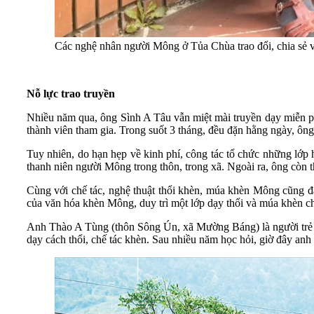
Các nghệ nhân người Mông ở Tủa Chùa trao đổi, chia sẻ 
Nỗ lực trao truyền
Nhiều năm qua, ông Sình A Tâu vẫn miệt mài truyền dạy miễn ph
thành viên tham gia. Trong suốt 3 tháng, đều đặn hằng ngày, ông
Tuy nhiên, do hạn hẹp về kinh phí, công tác tổ chức những lớp
thanh niên người Mông trong thôn, trong xã. Ngoài ra, ông còn t
Cùng với chế tác, nghệ thuật thổi khèn, múa khèn Mông cũng 
của văn hóa khèn Mông, duy trì một lớp dạy thổi và múa khèn ch
Anh Thào A Tùng (thôn Sông Ún, xã Mường Báng) là người trẻ t
dạy cách thổi, chế tác khèn. Sau nhiều năm học hỏi, giờ đây anh