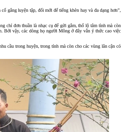
n cố gắng luyện tập, đổi mới để tiếng khèn hay và đa dạng hơn”,
chỉ đơn thuần là nhạc cụ để gửi gắm, thổ lộ tâm tình mà còn
hèn. Bởi vậy, các dòng họ người Mông ở đây vẫn ý thức cao việc
hu cầu trong huyện, trong tỉnh mà còn cho các vùng lân cận có