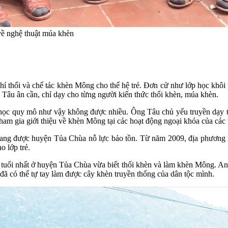
về nghệ thuật múa khèn
í thổi và chế tác khèn Mông cho thế hệ trẻ. Đơn cử như lớp học khô
 Tâu ân cần, chỉ dạy cho từng người kiến thức thổi khèn, múa khèn.
 học quy mô như vậy không được nhiều. Ông Tâu chủ yếu truyền dạy tự
ham gia giới thiệu về khèn Mông tại các hoạt động ngoại khóa của các 
đang được huyện Tủa Chùa nỗ lực bảo tồn. Từ năm 2009, địa phương 
o lớp trẻ.
uổi nhất ở huyện Tủa Chùa vừa biết thổi khèn và làm khèn Mông. Anh
 đã có thể tự tay làm được cây khèn truyền thống của dân tộc mình.