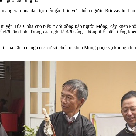
ợc người dân ủng hộ.
i mang văn hóa dân tộc đến gần hơn với nhiều người. Bởi vậy tôi luô
uyện Tủa Chùa cho biết: “Với đồng bào người Mông, cây khèn không 
ế giới tâm linh. Trong các nghi lễ đời sống, không thể thiếu tiếng k
y ở Tủa Chùa đang có 2 cơ sở chế tác khèn Mông phục vụ không chỉ n