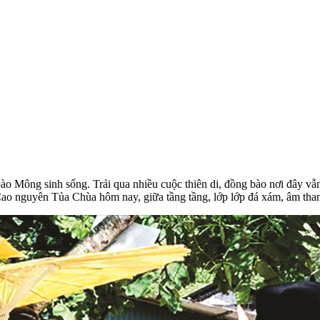
o Mông sinh sống. Trải qua nhiều cuộc thiên di, đồng bào nơi đây vẫn
Cao nguyên Tủa Chùa hôm nay, giữa tầng tầng, lớp lớp đá xám, âm than