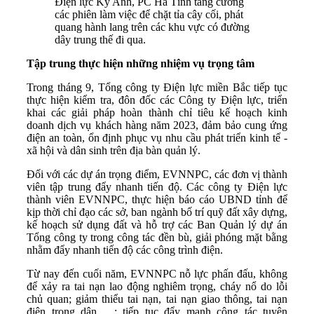
Điện lực Kỳ Anh, PC Hà Tĩnh tăng cường
các phiên làm việc để chặt tỉa cây cối, phát
quang hành lang trên các khu vực có đường
dây trung thế đi qua.
Tập trung thực hiện những nhiệm vụ trọng tâm
Trong tháng 9, Tổng công ty Điện lực miền Bắc tiếp tục
thực hiện kiểm tra, đôn đốc các Công ty Điện lực, triển
khai các giải pháp hoàn thành chỉ tiêu kế hoạch kinh
doanh dịch vụ khách hàng năm 2023, đảm bảo cung ứng
điện an toàn, ổn định phục vụ nhu cầu phát triển kinh tế -
xã hội và dân sinh trên địa bàn quản lý.
Đối với các dự án trọng điểm, EVNNPC, các đơn vị thành
viên tập trung đẩy nhanh tiến độ. Các công ty Điện lực
thành viên EVNNPC, thực hiện báo cáo UBND tỉnh để
kịp thời chỉ đạo các sở, ban ngành bố trí quỹ đất xây dựng,
kế hoạch sử dụng đất và hỗ trợ các Ban Quản lý dự án
Tổng công ty trong công tác đền bù, giải phóng mặt bằng
nhằm đẩy nhanh tiến độ các công trình điện.
Từ nay đến cuối năm, EVNNPC nỗ lực phấn đấu, không
để xảy ra tai nạn lao động nghiêm trọng, cháy nổ do lỗi
chủ quan; giảm thiểu tai nạn, tai nạn giao thông, tai nạn
điện trong dân… ; tiếp tục đẩy mạnh công tác tuyên