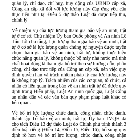
quản lý, chỉ đạo, chỉ huy, huy động của UBND cấp xã,
Công an cấp xã đối với lực lượng này đáp ứng yêu cầu
thực tiễn như tại Điều 5 dự thảo Luật đã được tiếp thu,
chỉnh lý.
Về nhiệm vụ của lực lượng tham gia bảo vệ an ninh, trật
tự ở cơ sở, Chủ nhiệm Ủy ban Quốc phòng và An ninh Lê
Tấn Tới cho rằng, Lực lượng tham gia bảo vệ an ninh, trật
tự ở cơ sở là lực lượng quần chúng tự nguyện được tuyển
chọn tham gia bảo vệ an ninh, trật tự, không thực hiện
chức năng quản lý, không thuộc bộ máy nhà nước mà tính
chất hoạt động là tham gia hỗ trợ theo sự hướng dẫn, phân
công, chỉ đạo trực tiếp của Công an cấp xã, nên việc quy
định quyền hạn và trách nhiệm pháp lý của lực lượng này
là không hợp lý. Trách nhiệm của các cơ quan, tổ chức, cá
nhân có liên quan trong bảo vệ an ninh trật tự đã được quy
định trong Hiến pháp, Luật An ninh quốc gia, Luật Công
an nhân dân và các văn bản quy phạm pháp luật khác có
liên quan.
Về bố trí lực lượng; chức danh, công nhận chức danh,
thành lập Tổ bảo vệ an ninh, trật tự, Ủy ban TVQH đã
cho tách Điều 13 dự thảo Luật do Chính phủ trình thành 3
điều luật riêng (Điều 14, Điều 15, Điều 16); bổ sung quy
định rõ hơn về bố trí lực lượng, chức danh, công nhận