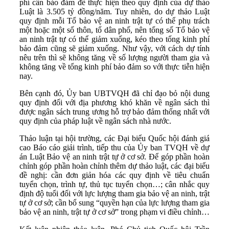
phí cần bảo đảm để thực hiện theo quy định của dự thảo
Luật là 3.505 tỷ đồng/năm. Tuy nhiên, do dự thảo Luật
quy định mỗi Tổ bảo vệ an ninh trật tự có thể phụ trách
một hoặc một số thôn, tổ dân phố, nên tổng số Tổ bảo vệ
an ninh trật tự có thể giảm xuống, kéo theo tổng kinh phí
bảo đảm cũng sẽ giảm xuống. Như vậy, với cách dự tính
nêu trên thì sẽ không tăng về số lượng người tham gia và
không tăng về tổng kinh phí bảo đảm so với thực tiễn hiện
nay.
Bên cạnh đó, Ủy ban UBTVQH đã chỉ đạo bỏ nội dung
quy định đối với địa phương khó khăn về ngân sách thì
được ngân sách trung ương hỗ trợ bảo đảm thống nhất với
quy định của pháp luật về ngân sách nhà nước.
Thảo luận tại hội trường, các Đại biểu Quốc hội đánh giá
cao Báo cáo giải trình, tiếp thu của Ủy ban TVQH về dự
án Luật Bảo vệ an ninh trật tự ở cơ sở. Để góp phần hoàn
chỉnh góp phần hoàn chỉnh thêm dự thảo luật, các đại biểu
đề nghị: cần đơn giản hóa các quy định về tiêu chuẩn
tuyển chọn, trình tự, thủ tục tuyển chọn…; cân nhắc quy
định độ tuổi đối với lực lượng tham gia bảo vệ an ninh, trật
tự ở cơ sở; cần bổ sung “quyền hạn của lực lượng tham gia
bảo vệ an ninh, trật tự ở cơ sở” trong phạm vi điều chỉnh…