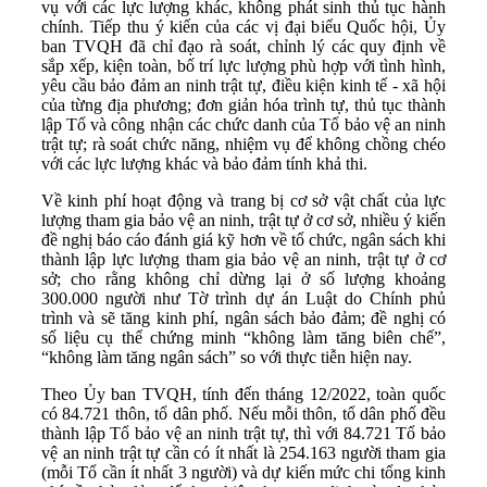
vụ với các lực lượng khác, không phát sinh thủ tục hành
chính. Tiếp thu ý kiến của các vị đại biểu Quốc hội,
Ủy
ban
TVQH đã chỉ đạo rà soát, chỉnh lý các quy định về
sắp xếp, kiện toàn, bố trí lực lượng phù hợp với tình hình,
yêu cầu bảo đảm an ninh trật tự, điều kiện kinh tế - xã hội
của từng địa phương; đơn giản hóa trình tự, thủ tục thành
lập Tổ và công nhận các chức danh của Tổ bảo vệ an ninh
trật tự; rà soát chức năng, nhiệm vụ để không chồng chéo
với các lực lượng khác và bảo đảm tính khả thi.
Về kinh phí hoạt động và trang bị cơ sở vật chất của lực
lượng tham gia bảo vệ an ninh, trật tự ở cơ sở, nhiều ý kiến
đề nghị báo cáo đánh giá kỹ hơn về tổ chức, ngân sách khi
thành lập lực lượng tham gia bảo vệ an ninh, trật tự ở cơ
sở; cho rằng không chỉ dừng lại ở số lượng khoảng
300.000 người như Tờ trình dự án Luật do Chính phủ
trình và sẽ tăng kinh phí, ngân sách bảo đảm; đề nghị có
số liệu cụ thể chứng minh “không làm tăng biên chế”,
“không làm tăng ngân sách” so với thực tiễn hiện nay.
Theo Ủy ban TVQH, tính đến tháng 12/2022, toàn quốc
có 84.721 thôn, tổ dân phố. Nếu mỗi thôn, tổ dân phố đều
thành lập Tổ bảo vệ an ninh trật tự, thì với 84.721 Tổ bảo
vệ an ninh trật tự cần có ít nhất là 254.163 người tham gia
(mỗi Tổ cần ít nhất 3 người) và dự kiến mức chi tổng kinh