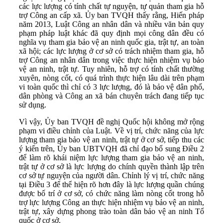
các lực lượng có tính chất tự nguyện, tự quản tham gia hỗ
trợ Công an cấp xã. Ủy ban TVQH thấy rằng, Hiến pháp
năm 2013, Luật Công an nhân dân và nhiều văn bản quy
phạm pháp luật khác đã quy định mọi công dân đều có
nghĩa vụ tham gia bảo vệ an ninh quốc gia, trật tự, an toàn
xã hội; các lực lượng ở cơ sở có trách nhiệm tham gia, hỗ
trợ Công an nhân dân trong việc thực hiện nhiệm vụ bảo
vệ an ninh, trật tự. Tuy nhiên, hỗ trợ có tính chất thường
xuyên, nòng cốt, có quá trình thực hiện lâu dài trên phạm
vi toàn quốc thì chỉ có 3 lực lượng, đó là bảo vệ dân phố,
dân phòng và Công an xã bán chuyên trách đang tiếp tục
sử dụng.
Vì vậy, Ủy ban TVQH đề nghị Quốc hội không mở rộng
phạm vi điều chỉnh của Luật. Về vị trí, chức năng của lực
lượng tham gia bảo vệ an ninh, trật tự ở cơ sở, tiếp thu các
ý kiến trên, Ủy ban UBTVQH đã chỉ đạo bổ sung Điều 2
để làm rõ khái niệm lực lượng tham gia bảo vệ an ninh,
trật tự ở cơ sở là lực lượng do chính quyền thành lập trên
cơ sở tự nguyện của người dân. Chỉnh lý vị trí, chức năng
tại Điều 3 để thể hiện rõ hơn đây là lực lượng quần chúng
được bố trí ở cơ sở, có chức năng làm nòng cốt trong hỗ
trợ lực lượng Công an thực hiện nhiệm vụ bảo vệ an ninh,
trật tự, xây dựng phong trào toàn dân bảo vệ an ninh Tổ
quốc ở cơ sở.