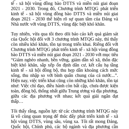
tế - xã hội vùng đồng bào DTTS và miền núi giai đoạn
2021 - 2030. Trong đó, Chương trình MTQG phát triển
kinh tế - xã hội vùng đồng bào DTTS và miền núi giai
đoạn 2021 - 2030 thể hiện rõ sự quan tâm của Đảng và
Nhà nước với vùng DTTS, vùng đặc biệt khó khăn.
Tuy nhiên, vừa qua tôi theo dõi báo cáo kết quả giám sát
của Quốc hội đối với 3 chương trình MTQG này, thì thấy
còn nhiều khó khăn, tồn tại trong triển khai. Riêng đối với
Chương trình MTQG phát triển kinh tế - xã hội vùng đồng
bào DTTS và miền núi giai đoạn 2021 - 2030 với mục tiêu
“Giảm nghèo nhanh, bền vững, giảm dần số xã, thôn đặc
biệt khó khăn, sắp xếp ổn định dân cư, kết cấu hạ tầng
kinh tế - xã hội đồng bộ, thu hẹp dần khoảng cách mức
sống, thu nhập so với bình quân chung của cả nước...”.
Hiện nay, việc triển khai cũng còn những khó khăn, tồn tại
như: Việc chỉ đạo, điều hành còn bất cập, chưa được kiện
toàn, đồng bộ, thống nhất giữa Trung ương và địa phương,
giữa các địa phương với nhau; kết quả giải ngân đạt
thấp…
Tôi thấy rằng, nguồn lực từ các chương trình MTQG này
là vô cùng quan trọng để thúc đẩy phát triển kinh tế - xã
hội vùng DTTS, vùng sâu, vùng xa. Tôi rất mong Đảng,
Quốc hội, Chính phủ, các bộ ngành và địa phương cần