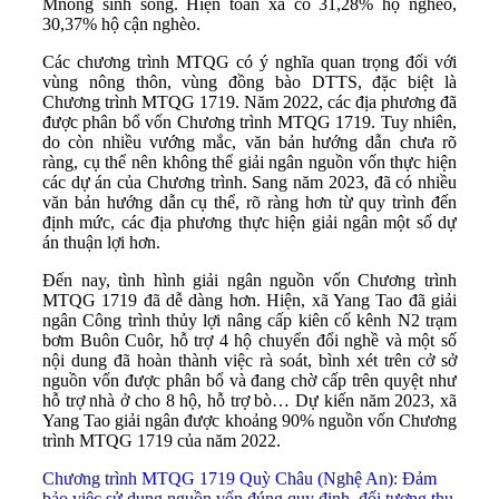
Mnông sinh sống. Hiện toàn xã có 31,28% hộ nghèo,
30,37% hộ cận nghèo.
Các chương trình MTQG có ý nghĩa quan trọng đối với
vùng nông thôn, vùng đồng bào DTTS, đặc biệt là
Chương trình MTQG
1719. Năm 2022, các địa phương đã
được phân bổ vốn Chương trình MTQG 1719. Tuy nhiên,
do còn nhiều vướng mắc, văn bản hướng dẫn chưa rõ
ràng, cụ thể nên không thể giải ngân nguồn vốn thực hiện
các dự án của Chương trình. Sang năm 2023, đã có nhiều
văn bản hướng dẫn cụ thể, rõ ràng hơn từ quy trình đến
định mức, các địa phương thực hiện giải ngân một số dự
án thuận lợi hơn.
Đến nay, tình hình giải ngân nguồn vốn Chương trình
MTQG 1719 đã dễ dàng hơn. Hiện, xã Yang Tao đã giải
ngân Công trình thủy lợi nâng cấp kiên cố kênh N2 trạm
bơm Buôn Cuôr, hỗ trợ 4 hộ chuyển đổi nghề và một số
nội dung đã hoàn thành việc rà soát, bình xét trên cở sở
nguồn vốn được phân bổ và đang chờ cấp trên quyệt như
hỗ trợ nhà ở cho 8 hộ, hỗ trợ bò… Dự kiến năm 2023, xã
Yang Tao giải ngân được khoảng 90% nguồn vốn Chương
trình MTQG 1719 của năm 2022.
Chương trình MTQG 1719 Quỳ Châu (Nghệ An): Đảm
bảo việc sử dụng nguồn vốn đúng quy định, đối tượng thụ