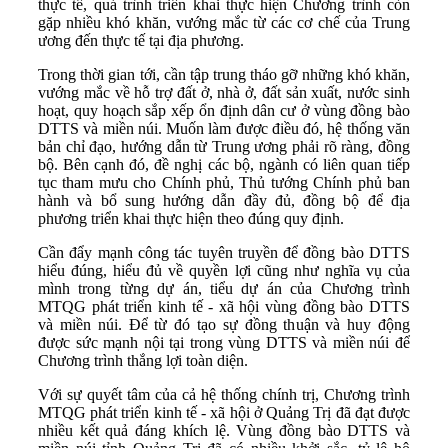
thực tế, quá trình triển khai thực hiện Chương trình còn
gặp nhiều khó khăn, vướng mắc từ các cơ chế của Trung
ương đến thực tế tại địa phương.
Trong thời gian tới, cần tập trung tháo gỡ những khó khăn,
vướng mắc về hỗ trợ đất ở, nhà ở, đất sản xuất, nước sinh
hoạt, quy hoạch sắp xếp ổn định dân cư ở vùng đồng bào
DTTS và miền núi. Muốn làm được điều đó, hệ thống văn
bản chỉ đạo, hướng dẫn từ Trung ương phải rõ ràng, đồng
bộ. Bên cạnh đó, đề nghị các bộ, ngành có liên quan tiếp
tục tham mưu cho Chính phủ, Thủ tướng Chính phủ ban
hành và bổ sung hướng dẫn đầy đủ, đồng bộ để địa
phương triển khai thực hiện theo đúng quy định.
Cần đẩy mạnh công tác tuyên truyền để đồng bào DTTS
hiểu đúng, hiểu đủ về quyền lợi cũng như nghĩa vụ của
mình trong từng dự án, tiểu dự án của Chương trình
MTQG phát triển kinh tế - xã hội vùng đồng bào DTTS
và miền núi. Để từ đó tạo sự đồng thuận và huy động
được sức mạnh nội tại trong vùng DTTS và miền núi để
Chương trình thắng lợi toàn diện.
Với sự quyết tâm của cả hệ thống chính trị, Chương trình
MTQG phát triển kinh tế - xã hội ở Quảng Trị đã đạt được
nhiều kết quả đáng khích lệ. Vùng đồng bào DTTS và