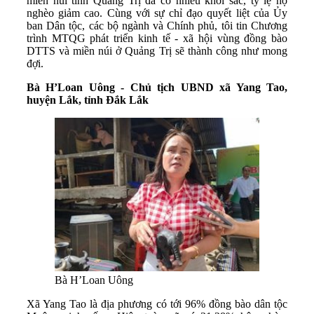
miền núi tỉnh Quảng Trị đã có nhiều khởi sắc, tỷ lệ hộ
nghèo giảm cao. Cùng với sự chỉ đạo quyết liệt của Ủy
ban Dân tộc, các bộ ngành và Chính phủ, tôi tin Chương
trình MTQG phát triển kinh tế - xã hội vùng đồng bào
DTTS và miền núi ở Quảng Trị sẽ thành công như mong
đợi.
Bà H’Loan Uông - Chủ tịch UBND xã Yang Tao,
huyện Lắk, tỉnh Đắk Lắk
Bà H’Loan Uông
Xã Yang Tao là địa phương có tới 96% đồng bào dân tộc