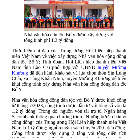
Nhà văn hóa dân tộc Bố y được xây dựng với
tổng kinh phí 1,2 tỷ đồng
Thực hiện chỉ đạo của Trung ương Hội Liên hiệp thanh
niên Việt Nam về việc xây dựng Nhà văn hóa cộng đồng
dân tộc Bố Y; Tỉnh đoàn, Hội Liên hiệp thanh niên Việt
Nam tỉnh Lào Cai phối hợp với UBND
huyện Mường
Khương
đã tiến hành khảo sát và lựa chọn thôn Sín Lùng
Chải, xã Lùng Khấu Nhin, huyện Mường Khương để triển
khai công trình xây dựng Nhà văn hóa cộng đồng dân tộc
Bố Y.
Nhà văn hóa cộng đồng dân tộc với Bố Y được khởi công
từ tháng 7/2023; công trình được đầu tư với tổng số vốn là
1,2 tỷ đồng. Trong đó, nguồn vốn tài trợ từ Ngân hàng
Sacombank thông qua chương trình “Những bước chân vì
cộng đồng” của Trung ương Hội Liên hiệp thanh niên Việt
Nam là 1 tỷ đồng; nguồn ngân sách huyện 200 triệu đồng.
Công trình được xây dựng 2 tầng với tổng diện tích