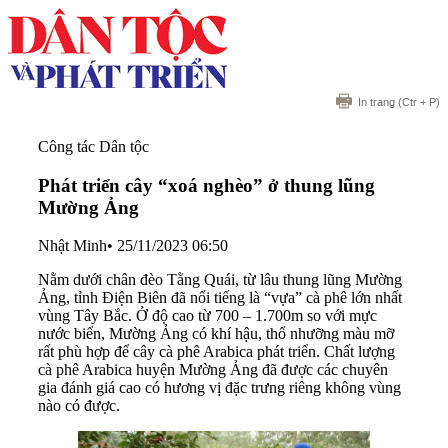
In trang
(Ctr + P)
Công tác Dân tộc
Phát triển cây “xoá nghèo” ở thung lũng
Mường Ảng
Nhật Minh
•
25/11/2023 06:50
Nằm dưới chân đèo Tằng Quái, từ lâu thung lũng Mường
Ảng, tỉnh Điện Biên đã nổi tiếng là “vựa” cà phê lớn nhất
vùng Tây Bắc. Ở độ cao từ 700 – 1.700m so với mực
nước biển, Mường Ảng có khí hậu, thổ nhưỡng màu mỡ
rất phù hợp để cây cà phê Arabica phát triển. Chất lượng
cà phê Arabica huyện Mường Ảng đã được các chuyên
gia đánh giá cao có hương vị đặc trưng riêng không vùng
nào có được.