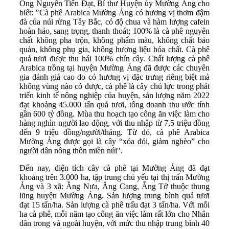
Ông Nguyễn Tiến Đạt, Bí thư Huyện ủy Mường Ảng cho
biết: "Cà phê Arabica Mường Ảng có hương vị thơm đậm
đà của núi rừng Tây Bắc, có độ chua và hàm lượng cafein
hoàn hảo, sang trọng, thanh thoát; 100% là cà phê nguyên
chất không pha trộn, không phẩm màu, không chất bảo
quản, không phụ gia, không hương liệu hóa chất. Cà phê
quả tươi được thu hái 100% chín cây. Chất lượng cà phê
Arabica trồng tại huyện Mường Ảng đã được các chuyên
gia đánh giá cao do có hương vị đặc trưng riêng biệt mà
không vùng nào có được, cà phê là cây chủ lực trong phát
triển kinh tế nông nghiệp của huyện, sản lượng năm 2022
đạt khoảng 45.000 tấn quả tươi, tổng doanh thu ước tính
gần 600 tỷ đồng. Mùa thu hoạch tạo công ăn việc làm cho
hàng nghìn người lao động, với thu nhập từ 7,5 triệu đồng
đến 9 triệu đồng/người/tháng. Từ đó, cà phê Arabica
Mường Ảng được gọi là cây “xóa đói, giảm nghèo” cho
người dân nông thôn miền núi".
Đến nay, diện tích cây cà phê tại Mường Ảng đã đạt
khoảng trên 3.000 ha, tập trung chủ yếu tại thị trấn Mường
Ảng và 3 xã: Ẳng Nưa, Ẳng Cang, Ẳng Tở thuộc thung
lũng huyện Mường Ảng. Sản lượng trung bình quả tươi
đạt 15 tấn/ha. Sản lượng cà phê trấu đạt 3 tấn/ha. Với mỗi
ha cà phê, mỗi năm tạo công ăn việc làm rất lớn cho Nhân
dân trong và ngoài huyện, với mức thu nhập trung bình 40