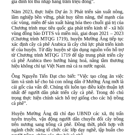
gia đình tôi thu nhập hàng trăm triệu đồng”.
Năm 2023, thực hiện Dự án 3: Phát triển sản xuất nông,
lâm nghiệp bền vững, phát huy tiềm năng, thế mạnh của
các vùng, miền để sản xuất hàng hóa theo chuỗi giá trị của
Chương trình mục tiêu quốc gia phát triển kinh tế - xã hội
vùng đồng bào DTTS và miền núi, giai đoạn 2021 – 2023
(Chương trình MTQG 1719), huyện Mường Ảng tiếp tục
xác định cây cà phê Arabica là cây chủ lực phát triển kinh
tế của huyện. Từ đây huyện sẽ tận dụng nguồn vốn hỗ trợ
từ Chương trình MTQG 1719 để tập trung phát triển cây
cà phê Arabica theo hướng hàng hoá, nâng tầm thương
hiệu không chỉ tại Việt Nam mà cả ra nước ngoài.
Ông Nguyễn Tiến Đạt cho biết: "Việc tạo công ăn việc
làm và sinh kế cho bà con nông dân ở Mường Ảng mới là
cái gốc của vấn đề. Chúng tôi luôn tạo điều kiện thuận lợi
nhất để người dân phát triển cây cà phê. Trong đó chú
trọng thực hiện chính sách hỗ trợ giống cho các hộ trồng
cà phê”.
Huyện Mường Ảng đã chỉ đạo UBND các xã, thị trấn
tuyên truyền, vận động người dân chuyển đổi cây trồng
trên nương sang trồng cà phê. Đồng thời, phối hợp với
ngành chức năng tổ chức các lớp dạy nghề, tập huấn cho