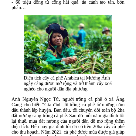
- 60 triệu đồng từ công hái quả, tỉa cảnh tạo tán, bón
phân…
Diện tích cây cà phê Arabica tại Mường Ảnh
ngày càng được mở rộng và trở thành cây xoá
nghèo cho người dân địa phương
Anh Nguyễn Ngọc Tứ, người trồng cà phê ở xã Ẳng
Cang cho biết: “Gia đình tôi trồng cà phê từ những năm
đầu thành lập huyện. Ban đầu, tôi chuyển đổi toàn bộ 2ha
đất nương sang trồng cà phê. Sau đó mỗi năm gia đình tôi
lại thuê, mua đất nương của người dân để mở rộng thêm
diện tích. Đến nay gia đình tôi đã có trên 20ha cây cà phê
cho thu hoạch. Năm 2021, cà phê được mùa được giá giúp