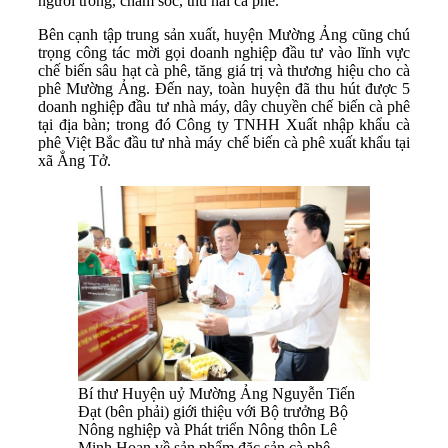
người trồng, chăm sóc, thu hái cà phê.
Bên cạnh tập trung sản xuất, huyện Mường Ảng cũng chú
trọng công tác mời gọi doanh nghiệp đầu tư vào lĩnh vực
chế biến sâu hạt cà phê, tăng giá trị và thương hiệu cho cà
phê Mường Ảng. Đến nay, toàn huyện đã thu hút được 5
doanh nghiệp đầu tư nhà máy, dây chuyền chế biến cà phê
tại địa bàn; trong đó Công ty TNHH Xuất nhập khẩu cà
phê Việt Bắc đầu tư nhà máy chế biến cà phê xuất khẩu tại
xã Ẳng Tở.
Bí thư Huyện uỷ Mường Ảng Nguyễn Tiến
Đạt (bên phải) giới thiệu với Bộ trưởng Bộ
Nông nghiệp và Phát triển Nông thôn Lê
Minh Hoan về sản phẩm đặc sản cà phê