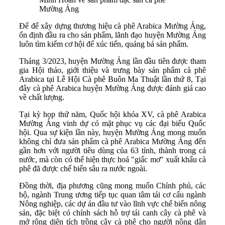
Mường Ảng
Để để xây dựng thương hiệu cà phê Arabica Mường Ảng,
ổn định đầu ra cho sản phẩm, lãnh đạo huyện Mường Ảng
luôn tìm kiếm cơ hội để xúc tiến, quảng bá sản phẩm.
Tháng 3/2023, huyện Mường Ảng lần đầu tiên được tham
gia Hội thảo, giới thiệu và trưng bày sản phẩm cà phê
Arabica tại Lễ Hội Cà phê Buôn Ma Thuật lần thứ 8, Tại
đây cà phê Arabica huyện Mường Ảng được đánh giá cao
về chất lượng.
Tại kỳ họp thứ năm, Quốc hội khóa XV, cà phê Arabica
Mường Ảng vinh dự có mặt phục vụ các đại biểu Quốc
hội. Qua sự kiện lần này, huyện Mường Ảng mong muốn
không chỉ đưa sản phẩm cà phê Arabica Mường Ảng đến
gần hơn với người tiêu dùng của 63 tỉnh, thành trong cả
nước, mà còn có thể hiện thực hoá "giấc mơ" xuất khẩu cà
phê đã được chế biến sâu ra nước ngoài.
Đồng thời, địa phương cũng mong muốn Chính phủ, các
bộ, ngành Trung ương tiếp tục quan tâm tái cơ cấu ngành
Nông nghiệp, các dự án đầu tư vào lĩnh vực chế biến nông
sản, đặc biệt có chính sách hỗ trợ tái canh cây cà phê và
mở rộng diện tích trồng cây cà phê cho người nông dân