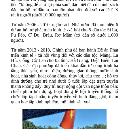
tiêu “không để ai ở lại phía sau” đặc biệt đã có chính sách
đặc thù hỗ trợ đầu tư, bảo tồn phát triển đối với các DTTS
rất ít người (dưới 10.000 người)
Từ năm 2006 - 2010, ngân sách Nhà nước đã thực hiện 6
dự án hỗ trợ phát triển kinh tế -xã hội cho 5 dân tộc Si La,
Pu Péo, Ơ Đu, Brâu, Rơ Măm (có dân số dưới 1.000
người).
Từ năm 2013 - 2018, Chính phủ đã ban hành Đề án Phát
triển kinh tế - xã hội vùng đối với các dân tộc: Mảng, La
Hủ, Cống, Cờ Lao cho 03 tỉnh: Hà Giang, Điện Biên, Lai
Châu. Các địa phương đã triển khai đầu tư công trình hạ
tầng thiết yếu, như: điện, đường giao thông, nước sinh
hoạt, nhà sinh hoạt cộng đồng, thủy lợi, cầu treo…; hỗ trợ
dinh dưỡng cho trẻ nhỏ dưới 5 tuổi; lắp đặt trạm truyền
thanh không dây; duy trì hoạt động đội văn nghệ thôn bản;
chiếu phim lưu động; hoạt động lễ hội truyền thống; tổ
chức lớp tập huấn, tuyên truyền về bình đẳng giới, tham
quan học tập kinh nghiệm, mô hình sản xuất...