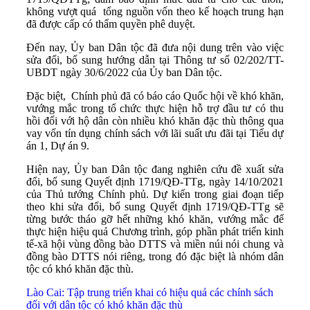
không vượt quá tổng nguồn vốn theo kế hoạch trung hạn
đã được cấp có thẩm quyền phê duyệt.
Đến nay, Ủy ban Dân tộc đã đưa nội dung trên vào việc
sửa đổi, bổ sung hướng dẫn tại Thông tư số 02/202/TT-
UBDT ngày 30/6/2022 của Ủy ban Dân tộc.
Đặc biệt, Chính phủ đã có báo cáo Quốc hội về khó khăn,
vướng mắc trong tổ chức thực hiện hỗ trợ đầu tư có thu
hồi đối với hộ dân còn nhiều khó khăn đặc thù thông qua
vay vốn tín dụng chính sách với lãi suất ưu đãi tại Tiểu dự
án 1, Dự án 9.
Hiện nay, Ủy ban Dân tộc đang nghiên cứu đề xuất sửa
đổi, bổ sung Quyết định 1719/QĐ-TTg, ngày 14/10/2021
của Thủ tướng Chính phủ. Dự kiến trong giai đoạn tiếp
theo khi sửa đổi, bổ sung Quyết định 1719/QĐ-TTg sẽ
từng bước tháo gỡ hết những khó khăn, vướng mắc để
thực hiện hiệu quả Chương trình, góp phần phát triển kinh
tế-xã hội vùng đồng bào DTTS và miền núi nói chung và
đồng bào DTTS nói riêng, trong đó đặc biệt là nhóm dân
tộc có khó khăn đặc thù.
Lào Cai: Tập trung triển khai có hiệu quả các chính sách
đối với dân tộc có khó khăn đặc thù