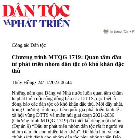
In trang
(Ctr + P)
Công tác Dân tộc
Chương trình MTQG 1719: Quan tâm đầu
tư phát triển nhóm dân tộc có khó khăn đặc
thù
Thúy Hồng
•
24/11/2023 06:44
Những năm qua Đảng và Nhà nước luôn quan tâm chăm
lo phát triển đời sống đồng bào các DTTS, đặc biệt là
đồng bào các dân tộc có khó khăn đặc thù. Mới đây nhất,
trong Chương trình mục tiêu quốc gia phát triển kinh tế -
xã hội vùng DTTS và miền núi giai đoạn 2021-2030
(Chương trình MTQG 1719) đã thiết kế riêng một dự án
(Dự án 9) “Đầu tư phát triển nhóm dân tộc rất ít người và
nhóm dân tộc còn nhiều khó khăn”. Để hiểu hơn về các
chính sách dành cho nhóm dân tộc này, phóng viên Báo