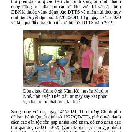
thù phải đáp ứng các tiêu chí: Sinh sống ổn định thành
cộng đồng trên địa bàn các xã khu vực III và các thôn
ĐBKK thuộc vùng đồng bào DTTS và miền núi theo quy
định tại Quyết định số 33/2020/QĐ-TTg ngày 12/11/2020
và kết quả điều tra kinh tế - xã hội 53 DTTS năm 2019.
Đồng bào Cống ở xã Nậm Kè, huyện Mường
Nhé, tỉnh Điện Biên đầu tư máy say xát phục
vụ chăn nuôi phát triển kinh tế
Song song với đó, ngày 14/7/2021, Thủ tướng Chính phủ
đã ban hành Quyết định số 1227/QĐ-TTg phê duyệt danh
sách các dân tộc còn gặp nhiều khó khăn, có khó khăn đặc
thù giai đoạn 2021 - 2025 (gồm 32 dân tộc còn gặp nhiều