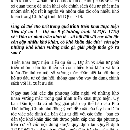
khó khăn và 14 dân tộc có khó khăn đặc thù). Đây sẽ là cơ
sở quan trọng để triển khai các chính sách đầu tư phát triển
nhóm dân tộc rất ít người và nhóm dân tộc còn nhiều khó
khăn trong Chương trình MTQG 1719.
Ông có thể cho biết trong quá trình triển khai thực hiện
Tiểu dự án 1 - Dự án 9 (Chương trình MTQG 1719)
về
“
Đầu tư phát triển kinh tế - xã hội đối với các dân tộc
còn gặp nhiều khó khăn, có khó khăn đặc thù"
còn
gặp
những khó khăn vướng mắc gì, giải pháp tháo gỡ ra
sao ?
Triển khai thực hiện Tiểu dự án 1, Dự án 9: Đầu tư phát
triển nhóm dân tộc thiểu số còn nhiều khó khăn và khó
khăn đặc thù có một số vướng mắc. Đặc biệt là nội dung
hỗ trợ đầu tư có thu hồi, thông qua vốn vay tín dụng chính
sách với lãi xuất ưu đãi.
Ngay sau khi các địa phương kiến nghị về những khó
khăn vướng mắc trong quá trình triển khai thực hiện, Ủy
ban Dân tộc đã có những giải pháp cụ thể báo cáo Phó
Thủ tướng Chính phủ đồng ý với đề xuất của Ủy ban Dân
tộc việc xác định địa bàn đầu tư đối với các thôn, bản có
dân tộc khó khăn đặc thù được phân cấp cho địa phương,
trên cơ sở các nội dung được quy định tại Quyết định
1719/QĐTTg; đảm bảo định mức đầu tư cho các thôn,