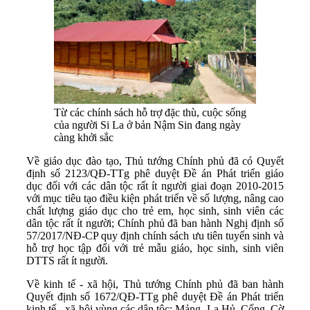
Từ các chính sách hỗ trợ đặc thù, cuộc sống
của người Si La ở bản Nậm Sin đang ngày
càng khởi sắc
Về giáo dục đào tạo, Thủ tướng Chính phủ đã có Quyết
định số 2123/QĐ-TTg phê duyệt Đề án Phát triển giáo
dục đối với các dân tộc rất ít người giai đoạn 2010-2015
với mục tiêu tạo điều kiện phát triển về số lượng, nâng cao
chất lượng giáo dục cho trẻ em, học sinh, sinh viên các
dân tộc rất ít người; Chính phủ đã ban hành Nghị định số
57/2017/NĐ-CP quy định chính sách ưu tiên tuyển sinh và
hỗ trợ học tập đối với trẻ mẫu giáo, học sinh, sinh viên
DTTS rất ít người.
Về kinh tế - xã hội, Thủ tướng Chính phủ đã ban hành
Quyết định số 1672/QĐ-TTg phê duyệt Đề án Phát triển
kinh tế - xã hội vùng các dân tộc: Mảng, La Hủ, Cống, Cờ