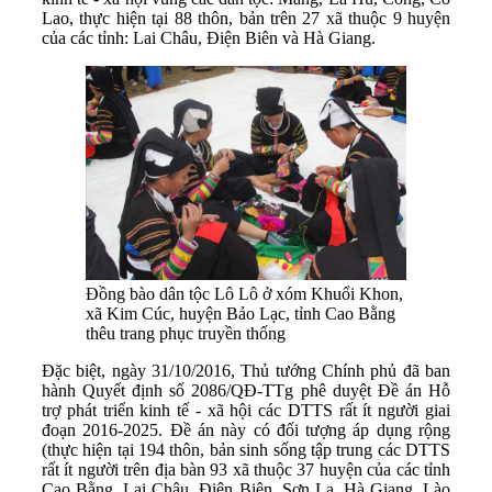
Lao, thực hiện tại 88 thôn, bản trên 27 xã thuộc 9 huyện
của các tỉnh: Lai Châu, Điện Biên và Hà Giang.
Đồng bào dân tộc Lô Lô ở xóm Khuổi Khon,
xã Kim Cúc, huyện Bảo Lạc, tỉnh Cao Bằng
thêu trang phục truyền thống
Đặc biệt, ngày 31/10/2016, Thủ tướng Chính phủ đã ban
hành Quyết định số 2086/QĐ-TTg phê duyệt Đề án Hỗ
trợ phát triển kinh tế - xã hội các DTTS rất ít người giai
đoạn 2016-2025. Đề án này có đối tượng áp dụng rộng
(thực hiện tại 194 thôn, bản sinh sống tập trung các DTTS
rất ít người trên địa bàn 93 xã thuộc 37 huyện của các tỉnh
Cao Bằng, Lai Châu, Điện Biên, Sơn La, Hà Giang, Lào