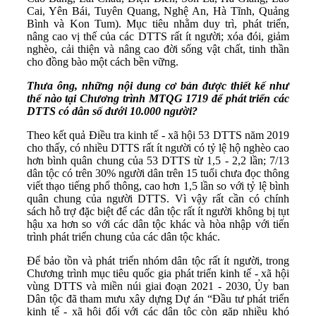
Cai, Yên Bái, Tuyên Quang, Nghệ An, Hà Tĩnh, Quảng
Bình và Kon Tum). Mục tiêu nhằm duy trì, phát triển,
nâng cao vị thế của các DTTS rất ít người; xóa đói, giảm
nghèo, cải thiện và nâng cao đời sống vật chất, tinh thần
cho đồng bào một cách bền vững.
Thưa ông, những nội dung cơ bản được thiết kế như
thế nào tại
Chương trình MTQG 1719
để phát triển các
DTTS có dân số dưới 10.000 người?
Theo kết quả Điều tra kinh tế - xã hội 53 DTTS năm 2019
cho thấy, có nhiều DTTS rất ít người có tỷ lệ hộ nghèo cao
hơn bình quân chung của 53 DTTS từ 1,5 - 2,2 lần; 7/13
dân tộc có trên 30% người dân trên 15 tuổi chưa đọc thông
viết thạo tiếng phổ thông, cao hơn 1,5 lần so với tỷ lệ bình
quân chung của người DTTS. Vì vậy rất cần có chính
sách hỗ trợ đặc biệt để các dân tộc rất ít người không bị tụt
hậu xa hơn so với các dân tộc khác và hòa nhập với tiến
trình phát triển chung của các dân tộc khác.
Để bảo tồn và phát triển nhóm dân tộc rất ít người, trong
Chương trình mục tiêu quốc gia phát triển kinh tế - xã hội
vùng DTTS và miền núi giai đoạn 2021 - 2030, Ủy ban
Dân tộc đã tham mưu xây dựng Dự án “Đầu tư phát triển
kinh tế - xã hội đối với các dân tộc còn gặp nhiều khó