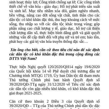
sinh hoạt; thủy lợi; Công trình chống sạt lở; Các công trình
thiết chế về văn hóa - giáo dục; Hỗ trợ phát triển sản xuất
và sinh kế. Mục tiêu nhằm xóa đói, giảm nghèo nhanh,
bền vững, nâng cao đời sống vật chất, tinh thần cho các
dân tộc có khó khăn đặc thù, thu hẹp khoảng cách về mức
sống, thu nhập so với các dân tộc khác trong vùng; góp
phần nâng cao chất lượng y tế, giáo dục, hỗ trợ cải thiện
chất lượng dân số, thực hiện bình đẳng giới và giải quyết
những vấn đề cấp thiết đối với phụ nữ và trẻ em; bảo tồn,
phát huy các giá trị văn hóa truyền thống đặc sắc…
Xin ông cho biết, căn cứ theo tiêu chí nào để xác định
các dân tộc có khó khăn đặc thù trong cộng đồng các
DTTS Việt Nam?
Thực hiện Nghị quyết 120/2020/QH14 ngày 19/6/2020
của Quốc hội khóa 14 về Phê duyệt chủ trương đầu tư
Chương trình MTQG 1719, Ủy ban Dân tộc đã tham mưu
Thủ tướng Chính phủ ban hành Quyết định số
39/2020/QĐ-TTg ngày 31/12/2020 về Tiêu chí xác định
các dân tộc còn gặp nhiều khó khăn, có khó khăn đặc thù
giai đoạn 2021-2025.
Căn cứ theo khoản 2 Điều 3 của Quyết định số
39/2020/QĐ – TTg của Thủ tướng Chính phủ dân tộc đặc