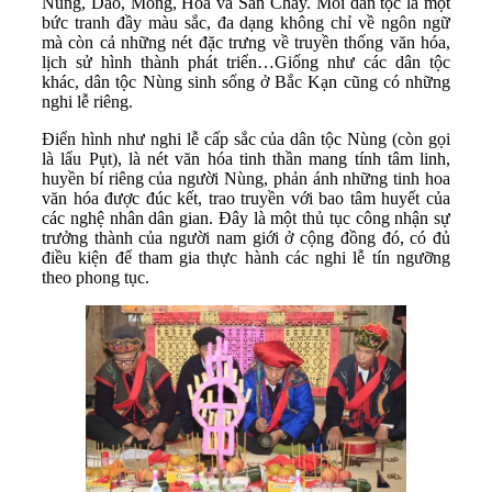
Nùng, Dao, Mông, Hoa và Sán Chay. Mỗi dân tộc là một
bức tranh đầy màu sắc, đa dạng không chỉ về ngôn ngữ
mà còn cả những nét đặc trưng về truyền thống văn hóa,
lịch sử hình thành phát triển…Giống như các dân tộc
khác, dân tộc Nùng sinh sống ở Bắc Kạn cũng có những
nghi lễ riêng.
Điển hình như nghi lễ cấp sắc của dân tộc Nùng (còn gọi
là lẩu Pụt), là nét văn hóa tinh thần mang tính tâm linh,
huyền bí riêng của người Nùng, phản ánh những tinh hoa
văn hóa được đúc kết, trao truyền với bao tâm huyết của
các nghệ nhân dân gian. Đây là một thủ tục công nhận sự
trưởng thành của người nam giới ở cộng đồng đó, có đủ
điều kiện để tham gia thực hành các nghi lễ tín ngưỡng
theo phong tục.