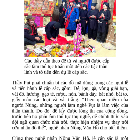
Các thầy dẫn theo đệ tử và người được cấp
sắc làm thủ tục khấn mời đến các bậc thần
linh và tổ tiên đến dự lễ cấp sắc.
Thầy Pụt phải chuẩn bị các đồ mã dùng trong các nghi lễ
và tiến hành lễ cấp sắc, gồm: Dê, lợn, gà, vòng giải hạn,
vải đỏ, hương, gạo tẻ, rượu, nón, bánh dày, bát nhỏ, bát to,
giấy màu các loại và vải trắng. “Theo quan niệm của
người Nùng, những người làm nghề Pụt là làm việc của
thần thánh. Do đó, để lấy được lòng tin của cộng đồng,
trước tiên họ phải làm thủ tục thụ nghề, để chính thức vào
đội ngũ quan chức nhà trời, thực hiện nhiệm vụ thay trời
cứu nhân độ thế”, nghệ nhân Nông Văn Hồ cho biết thêm.
Cũng theo nghệ nhân Nông Văn Hồ, lễ cấp sắc là một