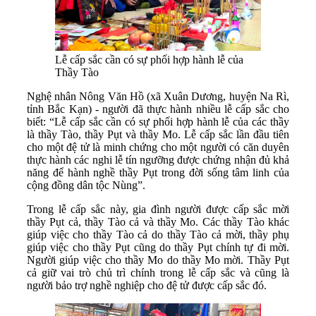
Lễ cấp sắc cần có sự phối hợp hành lễ của
Thầy Tào
Nghệ nhân Nông Văn Hồ (xã Xuân Dương, huyện Na Rì,
tỉnh Bắc Kạn) - người đã thực hành nhiều lễ cấp sắc cho
biết: “Lễ cấp sắc cần có sự phối hợp hành lễ của các thầy
là thầy Tào, thầy Pụt và thầy Mo. Lễ cấp sắc lần đầu tiên
cho một đệ tử là minh chứng cho một người có căn duyên
thực hành các nghi lễ tín ngưỡng được chứng nhận đủ khả
năng để hành nghề thầy Pụt trong đời sống tâm linh của
cộng đồng dân tộc Nùng”.
Trong lễ cấp sắc này, gia đình người được cấp sắc mời
thầy Pụt cả, thầy Tào cả và thầy Mo. Các thầy Tào khác
giúp việc cho thầy Tào cả do thầy Tào cả mời, thầy phụ
giúp việc cho thầy Pụt cũng do thầy Pụt chính tự đi mời.
Người giúp việc cho thầy Mo do thầy Mo mời. Thầy Pụt
cả giữ vai trò chủ trì chính trong lễ cấp sắc và cũng là
người bảo trợ nghề nghiệp cho đệ tử được cấp sắc đó.