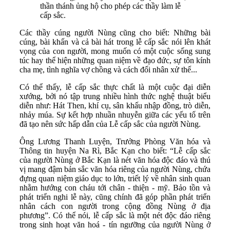
thần thánh ủng hộ cho phép các thầy làm lễ
cấp sắc.
Các thầy cúng người Nùng cũng cho biết: Những bài
cúng, bài khấn và cả bài hát trong lễ cấp sắc nói lên khát
vọng của con người, mong muốn có một cuộc sống sung
túc hay thể hiện những quan niệm về đạo đức, sự tôn kính
cha mẹ, tình nghĩa vợ chồng và cách đối nhân xử thế...
Có thể thấy, lễ cấp sắc thực chất là một cuộc đại diễn
xướng, bởi nó tập trung nhiều hình thức nghệ thuật biểu
diễn như: Hát Then, khí cụ, sân khấu nhập đồng, trò diễn,
nhảy múa. Sự kết hợp nhuần nhuyễn giữa các yếu tố trên
đã tạo nên sức hấp dẫn của Lễ cấp sắc của người Nùng.
Ông Lương Thanh Luyện, Trưởng Phòng Văn hóa và
Thông tin huyện Na Rì, Bắc Kạn cho biết: “Lễ cấp sắc
của người Nùng ở Bắc Kạn là nét văn hóa độc đáo và thú
vị mang đậm bản sắc văn hóa riêng của người Nùng, chứa
đựng quan niệm giáo dục to lớn, triết lý về nhân sinh quan
nhằm hướng con cháu tới chân - thiện - mỹ. Bảo tồn và
phát triển nghi lễ này, cũng chính đã góp phần phát triển
nhân cách con người trong cộng đồng Nùng ở địa
phương”. Có thể nói, lễ cấp sắc là một nét độc đáo riêng
trong sinh hoạt văn hoá - tín ngưỡng của người Nùng ở