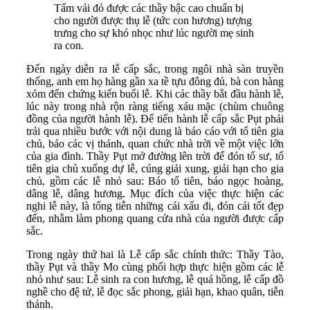
Tấm vải đỏ được các thầy bậc cao chuẩn bị
cho người được thụ lễ (tức con hương) tượng
trưng cho sự khó nhọc như lúc người mẹ sinh
ra con.
Đến ngày diễn ra lễ cấp sắc, trong ngôi nhà sàn truyền
thống, anh em họ hàng gần xa tề tựu đông đủ, bà con hàng
xóm đến chứng kiến buổi lễ. Khi các thầy bắt đầu hành lễ,
lúc này trong nhà rộn ràng tiếng xáu mặc (chùm chuông
đồng của người hành lễ). Để tiến hành lễ cấp sắc Pụt phải
trải qua nhiều bước với nội dung là báo cáo với tổ tiên gia
chủ, báo các vị thánh, quan chức nhà trời về một việc lớn
của gia đình. Thầy Pụt mở đường lên trời để đón tổ sư, tổ
tiên gia chủ xuống dự lễ, cúng giải xung, giải hạn cho gia
chủ, gồm các lễ nhỏ sau: Báo tổ tiên, báo ngọc hoàng,
dâng lễ, dâng hương. Mục đích của việc thực hiện các
nghi lễ này, là tống tiễn những cái xấu đi, đón cái tốt đẹp
đến, nhằm làm phong quang cửa nhà của người được cấp
sắc.
Trong ngày thứ hai là Lễ cấp sắc chính thức: Thầy Tào,
thầy Pụt và thầy Mo cùng phối hợp thực hiện gồm các lễ
nhỏ như sau: Lễ sinh ra con hương, lễ quá hồng, lễ cấp đồ
nghề cho đệ tử, lễ đọc sắc phong, giải hạn, khao quân, tiễn
thánh.