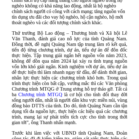
chính sách trợ cấp hàng tháng cho người nghèo trong hộ
nghèo không có khả năng lao động, nhất là hộ nghèo
chính sách người có công với cách mạng; tăng nguồn vốn
tín dụng ưu đãi cho vay hộ nghèo, hộ cận nghèo, hộ mới
thoát nghèo và các đối tượng chính sách khác.
Thứ trưởng Bộ Lao động – Thương binh và Xã hội Lê
Văn Thanh, đánh giá cao nỗ lực của tỉnh Quảng Nam.
Đồng thời, đề nghị Quảng Nam tập trung làm rõ kết quả,
tiến độ từng chương trình, dự án, tiểu dự án để đôn đốc
thực hiện. Tập trung giải ngân hết nguồn vốn năm 2023,
không để dồn qua năm 2024 lại xảy ra tình trạng nguồn
vốn lớn khó giải ngân. Kinh nghiệm với dự án, tiểu dự án
dễ thực hiện thì làm nhanh ngay từ đầu, để dành thời gian,
nhân lực thực hiện các chương trình khó hơn. Trong quá
trình thực hiện còn bất cập, vướng mắc thì các Văn phòng
Chương trình MTQG ở Trung ương hỗ trợ tháo gỡ. Tất cả
ba
Chương trình MTGQ
là cơ hội cho tỉnh đổi thay đời
sống người dân, nhất là người dân khu vực miền núi, vùng
đồng bào DTTS của tỉnh. Do đó, tỉnh Quảng Nam cần tận
dụng tối đa nguồn lực, thực hiện các hiệu quả các chương
trình, mang lại sự phát triển tích cực cho tỉnh trong thời
gian tới”, ông Thanh nhấn mạnh.
Trước khi làm việc với UBND tỉnh Quảng Nam, Đoàn
công tác đã đi kiểm kiểm tra, giám sát việc thực hiện các