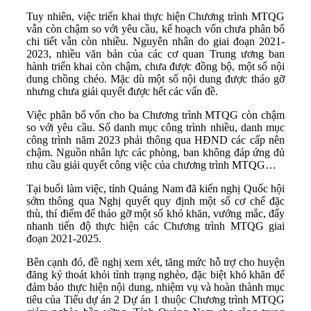
Tuy nhiên, việc triển khai thực hiện Chương trình MTQG
vẫn còn chậm so với yêu cầu, kế hoạch vốn chưa phân bổ
chi tiết vẫn còn nhiều. Nguyên nhân do giai đoạn 2021-
2023, nhiều văn bản của các cơ quan Trung ương ban
hành triển khai còn chậm, chưa được đồng bộ, một số nội
dung chồng chéo. Mặc dù một số nội dung được tháo gỡ
nhưng chưa giải quyết được hết các vấn đề.
Việc phân bổ vốn cho ba Chương trình MTQG còn chậm
so với yêu cầu. Số danh mục công trình nhiều, danh mục
công trình năm 2023 phải thông qua HĐND các cấp nên
chậm. Nguồn nhân lực các phòng, ban không đáp ứng đủ
nhu cầu giải quyết công việc của chương trình MTQG…
Tại buổi làm việc, tỉnh Quảng Nam đã kiến nghị Quốc hội
sớm thông qua Nghị quyết quy định một số cơ chế đặc
thù, thí điểm để tháo gỡ một số khó khăn, vướng mắc, đẩy
nhanh tiến độ thực hiện các Chương trình MTQG giai
đoạn 2021-2025.
Bên cạnh đó, đề nghị xem xét, tăng mức hỗ trợ cho huyện
đăng ký thoát khỏi tình trạng nghèo, đặc biệt khó khăn để
đảm bảo thực hiện nội dung, nhiệm vụ và hoàn thành mục
tiêu của Tiểu dự án 2 Dự án 1 thuộc Chương trình MTQG