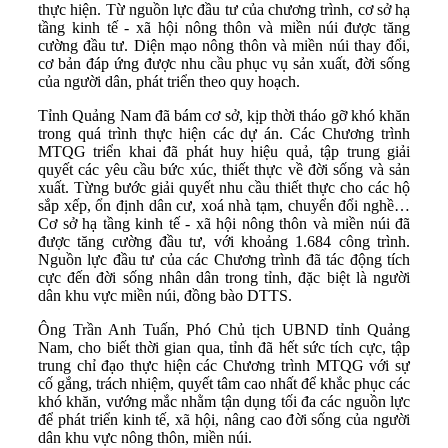
thực hiện. Từ nguồn lực đầu tư của chương trình, cơ sở hạ
tầng kinh tế - xã hội nông thôn và miền núi được tăng
cường đầu tư. Diện mạo nông thôn và miền núi thay đổi,
cơ bản đáp ứng được nhu cầu phục vụ sản xuất, đời sống
của người dân, phát triển theo quy hoạch.
Tỉnh Quảng Nam đã bám cơ sở, kịp thời tháo gỡ khó khăn
trong quá trình thực hiện các dự án. Các Chương trình
MTQG triển khai đã phát huy hiệu quả, tập trung giải
quyết các yêu cầu bức xúc, thiết thực về đời sống và sản
xuất. Từng bước giải quyết nhu cầu thiết thực cho các hộ
sắp xếp, ổn định dân cư, xoá nhà tạm, chuyển đổi nghề…
Cơ sở hạ tầng kinh tế - xã hội nông thôn và miền núi đã
được tăng cường đầu tư, với khoảng 1.684 công trình.
Nguồn lực đầu tư của các Chương trình đã tác động tích
cực đến đời sống nhân dân trong tỉnh, đặc biệt là người
dân khu vực miền núi, đồng bào DTTS.
Ông Trần Anh Tuấn, Phó Chủ tịch UBND tỉnh Quảng
Nam, cho biết thời gian qua, tỉnh đã hết sức tích cực, tập
trung chỉ đạo thực hiện các Chương trình MTQG với sự
cố gắng, trách nhiệm, quyết tâm cao nhất để khắc phục các
khó khăn, vướng mắc nhằm tận dụng tối đa các nguồn lực
để phát triển kinh tế, xã hội, nâng cao đời sống của người
dân khu vực nông thôn, miền núi.