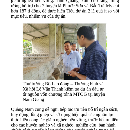
giảm nghèo bền vững. Tỉnh Quảng Nam cho rằng trung
ương hỗ trợ cho 2 huyện là Phước Sơn và Bắc Trà My chỉ
hơn 187 tỉ đồng để thực hiện Tiểu dự án 2 là quá ít so với
mục tiêu, nhiệm vụ của dự án.
Thứ trưởng Bộ Lao động – Thương binh và
Xã hội Lê Văn Thanh kiểm tra dự án đầu tư
từ nguồn vốn chương trình MTQG tại huyện
Nam Giang
Quảng Nam cũng đề nghị tiếp tục ưu tiên bố trí ngân sách,
huy động, lồng ghép và sử dụng hiệu quả các nguồn lực
thực hiện công tác giảm nghèo bền vững, trước hết ưu tiên
cho các huyện nghèo và xã nghèo; nghiên cứu, ban hành