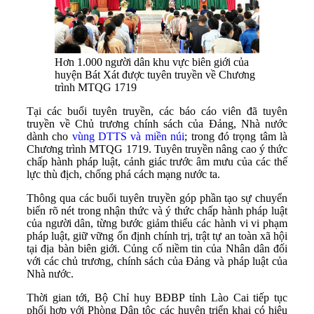
Hơn 1.000 người dân khu vực biên giới của
huyện Bát Xát được tuyên truyền về Chương
trình MTQG 1719
Tại các buổi tuyên truyền, các báo cáo viên đã tuyên
truyền về Chủ trương chính sách của Đảng, Nhà nước
dành cho
vùng DTTS và miền núi
; trong đó trọng tâm là
Chương trình MTQG 1719. Tuyên truyền nâng cao ý thức
chấp hành pháp luật, cảnh giác trước âm mưu của các thế
lực thù địch, chống phá cách mạng nước ta.
Thông qua các buổi tuyên truyền góp phần tạo sự chuyển
biến rõ nét trong nhận thức và ý thức chấp hành pháp luật
của người dân, từng bước giảm thiểu các hành vi vi phạm
pháp luật, giữ vững ổn định chính trị, trật tự an toàn xã hội
tại địa bàn biên giới. Củng cố niềm tin của Nhân dân đối
với các chủ trương, chính sách của Đảng và pháp luật của
Nhà nước.
Thời gian tới, Bộ Chỉ huy BĐBP tỉnh Lào Cai tiếp tục
phối hợp với Phòng Dân tộc các huyện triển khai có hiệu