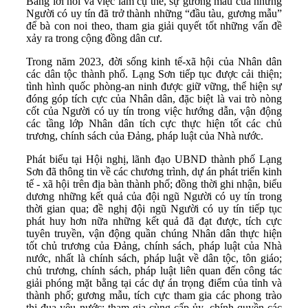
Bằng lời nói và việc làm cụ thể, sự gương mẫu của những
Người có uy tín đã trở thành những “đầu tàu, gương mẫu”
để bà con noi theo, tham gia giải quyết tốt những vấn đề
xảy ra trong cộng đồng dân cư.
Trong năm 2023, đời sống kinh tế-xã hội của Nhân dân
các dân tộc thành phố. Lạng Sơn tiếp tục được cải thiện;
tình hình quốc phòng-an ninh được giữ vững, thể hiện sự
đóng góp tích cực của Nhân dân, đặc biệt là vai trò nòng
cốt của Người có uy tín trong việc hướng dẫn, vận động
các tầng lớp Nhân dân tích cực thực hiện tốt các chủ
trương, chính sách của Đảng, pháp luật của Nhà nước.
Phát biểu tại Hội nghị, lãnh đạo UBND thành phố Lạng
Sơn đã thông tin về các chương trình, dự án phát triển kinh
tế - xã hội trên địa bàn thành phố; đồng thời ghi nhận, biểu
dương những kết quả của đội ngũ Người có uy tín trong
thời gian qua; đề nghị đội ngũ Người có uy tín tiếp tục
phát huy hơn nữa những kết quả đã đạt được, tích cực
tuyên truyền, vận động quần chúng Nhân dân thực hiện
tốt chủ trương của Đảng, chính sách, pháp luật của Nhà
nước, nhất là chính sách, pháp luật về dân tộc, tôn giáo;
chủ trương, chính sách, pháp luật liên quan đến công tác
giải phóng mặt bằng tại các dự án trọng điểm của tỉnh và
thành phố; gương mẫu, tích cực tham gia các phong trào
thi đua yêu nước; tham gia cùng cấp ủy, chính quyền các