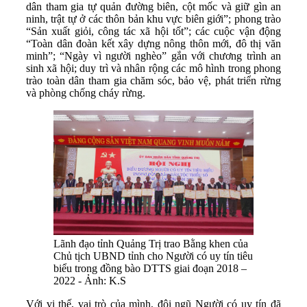
dân tham gia tự quản đường biên, cột mốc và giữ gìn an
ninh, trật tự ở các thôn bản khu vực biên giới”; phong trào
“Sản xuất giỏi, công tác xã hội tốt”; các cuộc vận động
“Toàn dân đoàn kết xây dựng nông thôn mới, đô thị văn
minh”; “Ngày vì người nghèo” gắn với chương trình an
sinh xã hội; duy trì và nhân rộng các mô hình trong phong
trào toàn dân tham gia chăm sóc, bảo vệ, phát triển rừng
và phòng chống cháy rừng.
Lãnh đạo tỉnh Quảng Trị trao Bằng khen của
Chủ tịch UBND tỉnh cho Người có uy tín tiêu
biểu trong đồng bào DTTS giai đoạn 2018 –
2022 - Ảnh: K.S
Với vị thế, vai trò của mình, đội ngũ Người có uy tín đã