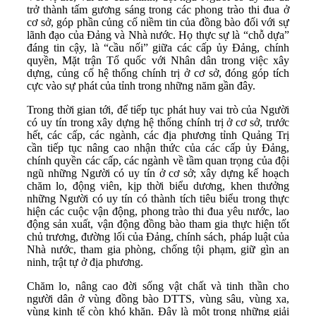
trở thành tấm gương sáng trong các phong trào thi đua ở
cơ sở, góp phần củng cố niềm tin của đồng bào đối với sự
lãnh đạo của Đảng và Nhà nước. Họ thực sự là “chỗ dựa”
đáng tin cậy, là “cầu nối” giữa các cấp ủy Đảng, chính
quyền, Mặt trận Tổ quốc với Nhân dân trong việc xây
dựng, củng cố hệ thống chính trị ở cơ sở, đóng góp tích
cực vào sự phát của tỉnh trong những năm gần đây.
Trong thời gian tới, để tiếp tục phát huy vai trò của Người
có uy tín trong xây dựng hệ thống chính trị ở cơ sở, trước
hết, các cấp, các ngành, các địa phương tỉnh Quảng Trị
cần tiếp tục nâng cao nhận thức của các cấp ủy Đảng,
chính quyền các cấp, các ngành về tầm quan trọng của đội
ngũ những Người có uy tín ở cơ sở; xây dựng kế hoạch
chăm lo, động viên, kịp thời biểu dương, khen thưởng
những Người có uy tín có thành tích tiêu biểu trong thực
hiện các cuộc vận động, phong trào thi đua yêu nước, lao
động sản xuất, vận động đồng bào tham gia thực hiện tốt
chủ trương, đường lối của Đảng, chính sách, pháp luật của
Nhà nước, tham gia phòng, chống tội phạm, giữ gìn an
ninh, trật tự ở địa phương.
Chăm lo, nâng cao đời sống vật chất và tinh thần cho
người dân ở vùng đồng bào DTTS, vùng sâu, vùng xa,
vùng kinh tế còn khó khăn. Đây là một trong những giải