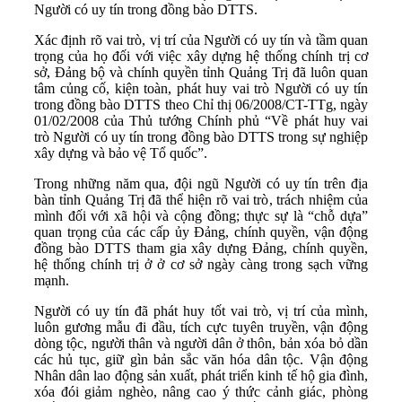
Người có uy tín trong đồng bào DTTS.
Xác định rõ vai trò, vị trí của Người có uy tín và tầm quan
trọng của họ đối với việc xây dựng hệ thống chính trị cơ
sở, Đảng bộ và chính quyền tỉnh Quảng Trị đã luôn quan
tâm củng cố, kiện toàn, phát huy vai trò Người có uy tín
trong đồng bào DTTS theo Chỉ thị 06/2008/CT-TTg, ngày
01/02/2008 của Thủ tướng Chính phủ “Về phát huy vai
trò Người có uy tín trong đồng bào DTTS trong sự nghiệp
xây dựng và bảo vệ Tổ quốc”.
Trong những năm qua, đội ngũ Người có uy tín trên địa
bàn tỉnh Quảng Trị đã thể hiện rõ vai trò, trách nhiệm của
mình đối với xã hội và cộng đồng; thực sự là “chỗ dựa”
quan trọng của các cấp ủy Đảng, chính quyền, vận động
đồng bào DTTS tham gia xây dựng Đảng, chính quyền,
hệ thống chính trị ở ở cơ sở ngày càng trong sạch vững
mạnh.
Người có uy tín đã phát huy tốt vai trò, vị trí của mình,
luôn gương mẫu đi đầu, tích cực tuyên truyền, vận động
dòng tộc, người thân và người dân ở thôn, bản xóa bỏ dần
các hủ tục, giữ gìn bản sắc văn hóa dân tộc. Vận động
Nhân dân lao động sản xuất, phát triển kinh tế hộ gia đình,
xóa đói giảm nghèo, nâng cao ý thức cảnh giác, phòng