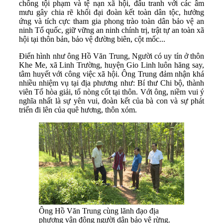
chống tội phạm và tệ nạn xã hội, đấu tranh với các âm
mưu gây chia rẽ khối đại đoàn kết toàn dân tộc, hưởng
ứng và tích cực tham gia phong trào toàn dân bảo vệ an
ninh Tổ quốc, giữ vững an ninh chính trị, trật tự an toàn xã
hội tại thôn bản, bảo vệ đường biên, cột mốc...
Điển hình như ông Hồ Văn Trung, Người có uy tín ở thôn
Khe Me, xã Linh Trường, huyện Gio Linh luôn hăng say,
tâm huyết với công việc xã hội. Ông Trung đảm nhận khá
nhiều nhiệm vụ tại địa phương như: Bí thư Chi bộ, thành
viên Tổ hòa giải, tổ nòng cốt tại thôn. Với ông, niềm vui ý
nghĩa nhất là sự yên vui, đoàn kết của bà con và sự phát
triển đi lên của quê hương, thôn xóm.
Ông Hồ Văn Trung cùng lãnh đạo địa
phương vận động người dân bảo vệ rừng.