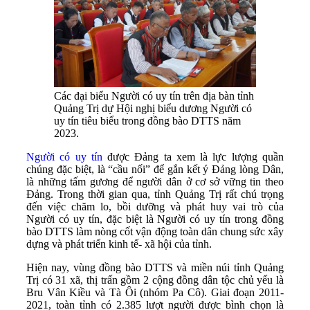
Các đại biểu Người có uy tín trên địa bàn tỉnh
Quảng Trị dự Hội nghị biểu dương Người có
uy tín tiêu biểu trong đồng bào DTTS năm
2023.
Người có uy tín
được Đảng ta xem là lực lượng quần
chúng đặc biệt, là “cầu nối” để gắn kết ý Đảng lòng Dân,
là những tấm gương để người dân ở cơ sở vững tin theo
Đảng. Trong thời gian qua, tỉnh Quảng Trị rất chú trọng
đến việc chăm lo, bồi dưỡng và phát huy vai trò của
Người có uy tín, đặc biệt là Người có uy tín trong đồng
bào DTTS làm nòng cốt vận động toàn dân chung sức xây
dựng và phát triển kinh tế- xã hội của tỉnh.
Hiện nay, vùng đồng bào DTTS và miền núi tỉnh Quảng
Trị có 31 xã, thị trấn gồm 2 cộng đồng dân tộc chủ yếu là
Bru Vân Kiều và Tà Ôi (nhóm Pa Cô). Giai đoạn 2011-
2021, toàn tỉnh có 2.385 lượt người được bình chọn là