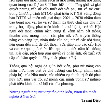
Hội nghị đối thoại chính sách là một trong những nội dung
quan trọng của Dự án 8 “Thực hiện bình đẳng giới và giải
quyết những vấn đề cấp thiết đối với phụ nữ và trẻ em”
trong Chương trình MTQG phát triển KT-XH vùng đồng
bào DTTS và miền núi giai đoạn 2021 – 2030 nhằm đảm
bảo tiếng nói, vai trò và sự tham gia thực chất của phụ nữ
trong hoạt động phát triển kinh tế - xã hội tại cơ sở. Hội
nghị đối thoại chính sách cũng là kênh nắm bắt thông
tin,nhu cầu, mong muốn của phụ nữ, vừa truyền thông
nâng cao năng lực, nhận thức của phụ nữ về các nội dung
liên quan đến chủ đề đối thoại, vừa giúp cho các cấp Hội
và các cơ quan, tổ chức liên quan kịp thời nắm bắt thông
tin, giải đáp, phối hợp giải quyết và phản ánh, đề xuất với
cấp có thẩm quyền hướng khắc phục, xử lý.
Thông qua hội nghị đã giúp hội viên, phụ nữ nâng cao
nhận thức, hiểu biết về chủ trương của Đảng, chính sách
pháp luật của Nhà nước, các nhiệm vụ chính trị từ đó phát
huy hơn nữa vai trò, sứ mệnh của mình trong sự nghiệp
phát triển kinh tế - xã hội của địa phương.
Những người phụ nữ vượt rào định kiến, vươn lên thoát
nghèo ở Yên Sơn
Trang Diệp