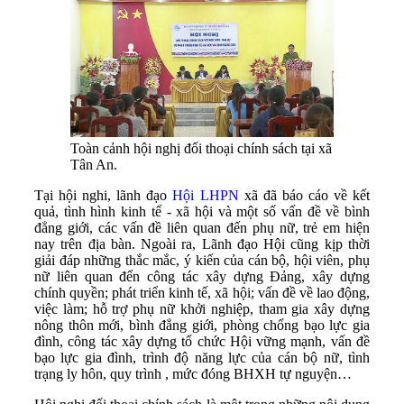
Toàn cảnh hội nghị đối thoại chính sách tại xã
Tân An.
Tại hội nghi, lãnh đạo
Hội LHPN
xã đã báo cáo về kết
quả, tình hình kinh tế - xã hội và một số vấn đề về bình
đẳng giới, các vấn đề liên quan đến phụ nữ, trẻ em hiện
nay trên địa bàn. Ngoài ra, Lãnh đạo Hội cũng kịp thời
giải đáp những thắc mắc, ý kiến của cán bộ, hội viên, phụ
nữ liên quan đến công tác xây dựng Đảng, xây dựng
chính quyền; phát triển kinh tế, xã hội; vấn đề về lao động,
việc làm; hỗ trợ phụ nữ khởi nghiệp, tham gia xây dựng
nông thôn mới, bình đẳng giới, phòng chống bạo lực gia
đình, công tác xây dựng tổ chức Hội vững mạnh, vấn đề
bạo lực gia đình, trình độ năng lực của cán bộ nữ, tình
trạng ly hôn, quy trình , mức đóng BHXH tự nguyện…