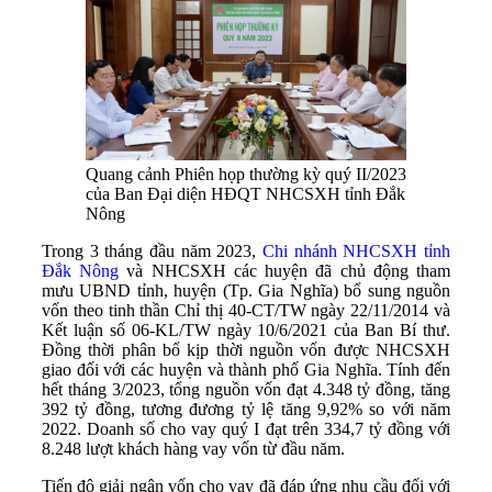
Quang cảnh Phiên họp thường kỳ quý II/2023
của Ban Đại diện HĐQT NHCSXH tỉnh Đắk
Nông
Trong 3 tháng đầu năm 2023,
Chi nhánh NHCSXH tỉnh
Đắk Nông
và NHCSXH các huyện đã chủ động tham
mưu UBND tỉnh, huyện (Tp. Gia Nghĩa) bổ sung nguồn
vốn theo tinh thần Chỉ thị 40-CT/TW ngày 22/11/2014 và
Kết luận số 06-KL/TW ngày 10/6/2021 của Ban Bí thư.
Đồng thời phân bổ kịp thời nguồn vốn được NHCSXH
giao đối với các huyện và thành phố Gia Nghĩa. Tính đến
hết tháng 3/2023, tổng nguồn vốn đạt 4.348 tỷ đồng, tăng
392 tỷ đồng, tương đương tỷ lệ tăng 9,92% so với năm
2022. Doanh số cho vay quý I đạt trên 334,7 tỷ đồng với
8.248 lượt khách hàng vay vốn từ đầu năm.
Tiến độ giải ngân vốn cho vay đã đáp ứng nhu cầu đối với