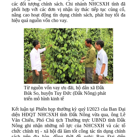
các đối tượng chính sách. Chi nhánh NHCSXH tỉnh đã
phối hợp với các đơn vị nhận ủy thác tiếp tục củng cố,
nâng cao hoạt động tín dụng chính sách, phát huy tối đa
hiệu quả nguồn vốn cho vay.
Từ nguồn vốn vay ưu đãi, hộ dân xã Đắk
Búk So, huyện Tuy Đức (Đắk Nông) phát
triển mô hình kinh tế
Kết luận tại Phiên họp thường kỳ quý I/2023 của Ban Đại
diện HĐQT NHCSXH tỉnh Đắk Nông vừa qua, ông Lê
Văn Chiến, Phó Chủ tịch Thường trực UBND tỉnh Đắk
Nông ghi nhận những nỗ lực của NHCSXH và các tổ
chức chính trị - xã hội đã làm tốt công tác tín dụng chính
sách trên địa bàn, đồng thời đề nghị: Ban Đại diện